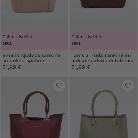
Galimi dydžiai
Galimi dydžiai
UNI.
UNI.
Smėlio spalvos rankinė
Tamsiai ruda rankinė su
su aukso spalvos
aukso spalvos detalėmis
elementais
51,99 €
51,99 €