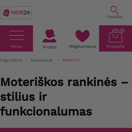
Paieška
0
Menu
Mėgstamiausi
Krepšelis
Profilis
Pagrindinis
Aksesuarai
Rankinės
Moteriškos rankinės –
stilius ir
funkcionalumas