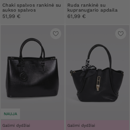
Chaki spalvos rankinė su
Ruda rankinė su
aukso spalvos
kupranugario apdaila
elementais
51,99 €
61,99 €
NAUJA
Galimi dydžiai
Galimi dydžiai