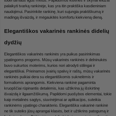
todėl tarnaus ilgus metus. Papildomos kišenės ir skyriai leidžia 
palaikyti tvarką rankinėje, kas yra itin praktiška kasdieniniam 
naudojimui. Pasirinkite rankinę, kuri sujungia praktiškumą ir 
madingą išvaizdą, ir mėgaukitės komfortu kiekvieną dieną.
Elegantiškos vakarinės rankinės didelių 
dydžių
Elegantiškos vakarinės rankinės yra puikus pasirinkimas 
ypatingoms progoms. Mūsų vakarinės rankinės ir delninukės 
buvo sukurtos moterims, kurios nori atrodyti stilingai ir 
elegantiškai. Prieinamos įvairių spalvų ir raštų, mūsų vakarinės 
rankinės puikiai dera su elegantiškomis suknelėmis ir 
formaliomis aprangomis. Kiekviena rankinė pagaminta 
kruopščiai rūpinantis detalėmis, kas užtikrina jų išskirtinę 
išvaizdą ir ilgaamžiškumą. Papildomi puošybos elementai, tokie 
kaip metalinės sagtys, siuvinėjimai ar aplikacijos, suteikia 
rankinėms ypatingo charakterio. Elegantiška vakarinė rankinė 
ne tik suteiks jūsų aprangai klasės, bet ir užtikrins patogumą ir 