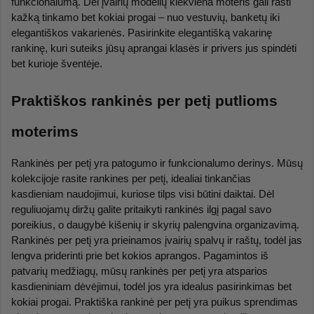
funkcionalumą. Dėl įvairių modelių kiekviena moteris gali rasti 
kažką tinkamo bet kokiai progai – nuo vestuvių, banketų iki 
elegantiškos vakarienės. Pasirinkite elegantišką vakarinę 
rankinę, kuri suteiks jūsų aprangai klasės ir privers jus spindėti 
bet kurioje šventėje.
Praktiškos rankinės per petį putlioms 
moterims
Rankinės per petį yra patogumo ir funkcionalumo derinys. Mūsų 
kolekcijoje rasite rankines per petį, idealiai tinkančias 
kasdieniam naudojimui, kuriose tilps visi būtini daiktai. Dėl 
reguliuojamų diržų galite pritaikyti rankinės ilgį pagal savo 
poreikius, o daugybė kišenių ir skyrių palengvina organizavimą. 
Rankinės per petį yra prieinamos įvairių spalvų ir raštų, todėl jas 
lengva priderinti prie bet kokios aprangos. Pagamintos iš 
patvarių medžiagų, mūsų rankinės per petį yra atsparios 
kasdieniniam dėvėjimui, todėl jos yra idealus pasirinkimas bet 
kokiai progai. Praktiška rankinė per petį yra puikus sprendimas 