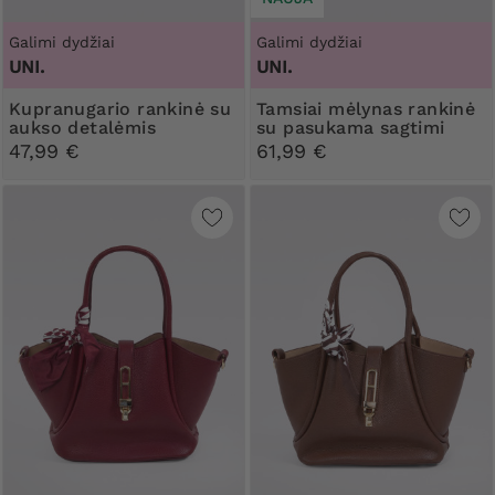
Galimi dydžiai
Galimi dydžiai
UNI.
UNI.
Kupranugario rankinė su
Tamsiai mėlynas rankinė
aukso detalėmis
su pasukama sagtimi
47,99 €
61,99 €