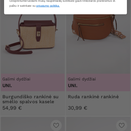
Užsiprenumeruodami mūsų naujienlaiškį sutinkate gauti rinkodaros pranešimus el.
paštu ir sutinkate su
privatumo politika.
Galimi dydžiai
Galimi dydžiai
UNI.
UNI.
Burgundiško rankinė su
Ruda rankinė rankinė
smėlio spalvos kasele
54,99 €
30,99 €