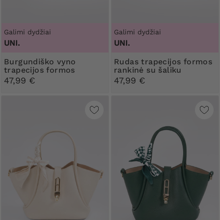
Galimi dydžiai
Galimi dydžiai
UNI.
UNI.
Burgundiško vyno
Rudas trapecijos formos
trapecijos formos
rankinė su šaliku
rankinė su šaliku
47,99 €
47,99 €