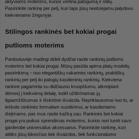
aktyvioms moterims, kurios vertina patogumą ir stilių. 
Pasirinkite rankinę per petį, kuri taps jūsų neatsiejamu palydovu 
kiekviename žingsnyje.
Stilingos rankinės bet kokiai progai 
putlioms moterims
Parduotuvėje madingi dideli dydžiai rasite rankinių putlioms 
moterims bet kokiai progai. Mūsų pasiūla apima platų modelių 
pasirinkimą – nuo elegantiškų vakarinės rankinių, praktiškų 
rankinių per petį iki patogių kasdieninių rankinių. Kiekviena 
rankinė pagaminta su didžiausiu kruopštumu, atkreipiant 
dėmesį į kiekvieną detalę, todėl užtikrinamas jų 
ilgaamžiškumas ir išskirtinė išvaizda. Nepriklausomai nuo to, ar 
ieškote rankinės formaliam susitikimui, ar kasdieniams 
išėjimams, pas mus rasite kažką sau. Rankinės bet kokiai 
progai yra puikus sprendimas moterims, kurios nori turėti savo 
garderobe universalius aksesuarus. Pasirinkite rankinę, kuri 
atitiks jūsų lūkesčius tiek išvaizdos, tiek funkcionalumo 