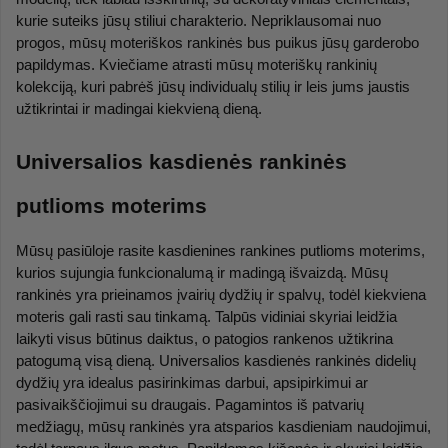
kurie suteiks jūsų stiliui charakterio. Nepriklausomai nuo 
progos, mūsų moteriškos rankinės bus puikus jūsų garderobo 
papildymas. Kviečiame atrasti mūsų moteriškų rankinių 
kolekciją, kuri pabrėš jūsų individualų stilių ir leis jums jaustis 
užtikrintai ir madingai kiekvieną dieną.
Universalios kasdienės rankinės 
putlioms moterims
Mūsų pasiūloje rasite kasdienines rankines putlioms moterims, 
kurios sujungia funkcionalumą ir madingą išvaizdą. Mūsų 
rankinės yra prieinamos įvairių dydžių ir spalvų, todėl kiekviena 
moteris gali rasti sau tinkamą. Talpūs vidiniai skyriai leidžia 
laikyti visus būtinus daiktus, o patogios rankenos užtikrina 
patogumą visą dieną. Universalios kasdienės rankinės didelių 
dydžių yra idealus pasirinkimas darbui, apsipirkimui ar 
pasivaikščiojimui su draugais. Pagamintos iš patvarių 
medžiagų, mūsų rankinės yra atsparios kasdieniam naudojimui, 