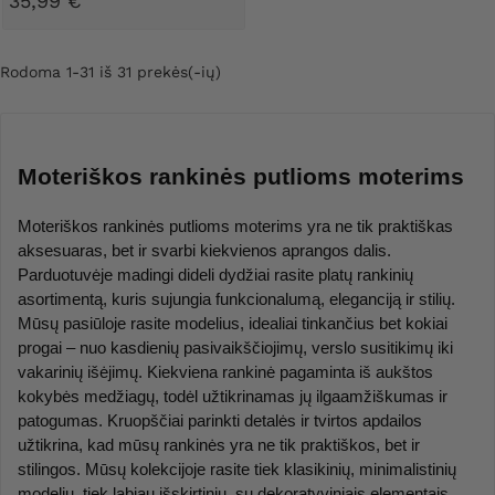
35,99 €
Rodoma 1-31 iš 31 prekės(-ių)
Moteriškos rankinės putlioms moterims
Moteriškos rankinės putlioms moterims yra ne tik praktiškas 
aksesuaras, bet ir svarbi kiekvienos aprangos dalis. 
Parduotuvėje madingi dideli dydžiai rasite platų rankinių 
asortimentą, kuris sujungia funkcionalumą, eleganciją ir stilių. 
Mūsų pasiūloje rasite modelius, idealiai tinkančius bet kokiai 
progai – nuo kasdienių pasivaikščiojimų, verslo susitikimų iki 
vakarinių išėjimų. Kiekviena rankinė pagaminta iš aukštos 
kokybės medžiagų, todėl užtikrinamas jų ilgaamžiškumas ir 
patogumas. Kruopščiai parinkti detalės ir tvirtos apdailos 
užtikrina, kad mūsų rankinės yra ne tik praktiškos, bet ir 
stilingos. Mūsų kolekcijoje rasite tiek klasikinių, minimalistinių 
modelių, tiek labiau išskirtinių, su dekoratyviniais elementais, 