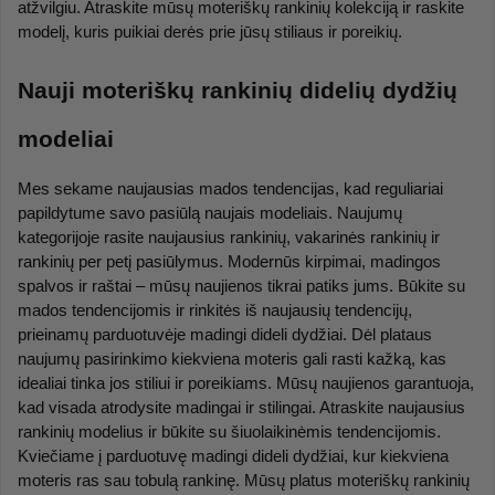
atžvilgiu. Atraskite mūsų moteriškų rankinių kolekciją ir raskite 
modelį, kuris puikiai derės prie jūsų stiliaus ir poreikių.
Nauji moteriškų rankinių didelių dydžių 
modeliai
Mes sekame naujausias mados tendencijas, kad reguliariai 
papildytume savo pasiūlą naujais modeliais. Naujumų 
kategorijoje rasite naujausius rankinių, vakarinės rankinių ir 
rankinių per petį pasiūlymus. Modernūs kirpimai, madingos 
spalvos ir raštai – mūsų naujienos tikrai patiks jums. Būkite su 
mados tendencijomis ir rinkitės iš naujausių tendencijų, 
prieinamų parduotuvėje madingi dideli dydžiai. Dėl plataus 
naujumų pasirinkimo kiekviena moteris gali rasti kažką, kas 
idealiai tinka jos stiliui ir poreikiams. Mūsų naujienos garantuoja, 
kad visada atrodysite madingai ir stilingai. Atraskite naujausius 
rankinių modelius ir būkite su šiuolaikinėmis tendencijomis. 
Kviečiame į parduotuvę madingi dideli dydžiai, kur kiekviena 
moteris ras sau tobulą rankinę. Mūsų platus moteriškų rankinių 