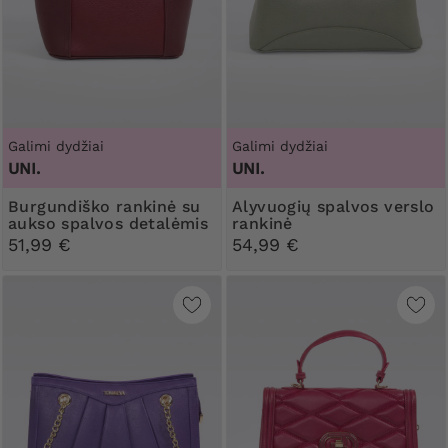
Galimi dydžiai
Galimi dydžiai
UNI.
UNI.
Burgundiško rankinė su
Alyvuogių spalvos verslo
aukso spalvos detalėmis
rankinė
51,99 €
54,99 €