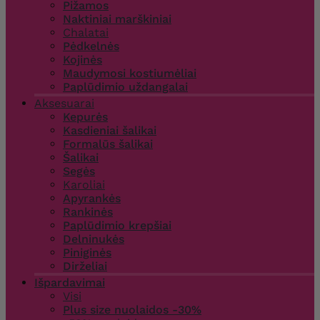
Pižamos
Naktiniai marškiniai
Chalatai
Pėdkelnės
Kojinės
Maudymosi kostiumėliai
Paplūdimio uždangalai
Aksesuarai
Kepurės
Kasdieniai šalikai
Formalūs šalikai
Šalikai
Segės
Karoliai
Apyrankės
Rankinės
Paplūdimio krepšiai
Delninukės
Piniginės
Dirželiai
Išpardavimai
Visi
Plus size nuolaidos -30%