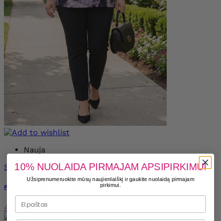
Nauja
10% NUOLAIDA PIRMAJAM APSIPIRKIMUI
Spustelėkite ir pamatysite daugiau
Užsiprenumeruokite mūsų naujienlaiškį ir gaukite nuolaidą pirmajam
pirkimui.
Palaidinė su violetinėmis gėlėmis
40,99 €