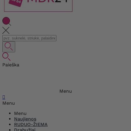
Paieška
Menu

Menu
Menu
Naujienos
RUDUO-ŽIEMA
Drabužiai