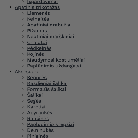
Išpardavimai
Apatinis trikotažas
Liemenės
Kelnaitės
Apatiniai drabužiai
Pižamos
Naktiniai marškiniai
Chalatai
Pėdkelnės
Kojinės
Maudymosi kostiumėliai
Paplūdimio uždangalai
Aksesuarai
Kepurės
Kasdieniai šalikai
Formalūs šalikai
Šalikai
Segės
Karoliai
Apyrankės
Rankinės
Paplūdimio krepšiai
Delninukės
Piniginės