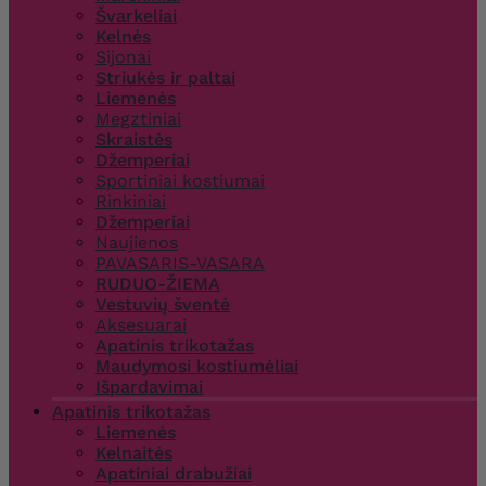
Švarkeliai
Kelnės
Sijonai
Striukės ir paltai
Liemenės
Megztiniai
Skraistės
Džemperiai
Sportiniai kostiumai
Rinkiniai
Džemperiai
Naujienos
PAVASARIS-VASARA
RUDUO-ŽIEMA
Vestuvių šventė
Aksesuarai
Apatinis trikotažas
Maudymosi kostiumėliai
Išpardavimai
Apatinis trikotažas
Liemenės
Kelnaitės
Apatiniai drabužiai