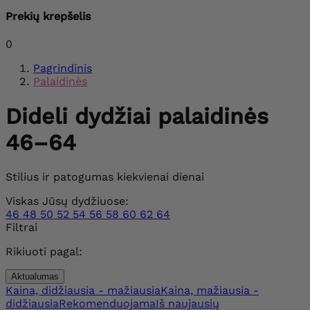
Prekių krepšelis
0
Pagrindinis
Palaidinės
Dideli dydžiai palaidinės
46–64
Stilius ir patogumas kiekvienai dienai
Viskas Jūsų dydžiuose:
46
48
50
52
54
56
58
60
62
64
Filtrai
Rikiuoti pagal:
Aktualumas
Kaina, didžiausia - mažiausia
Kaina, mažiausia -
didžiausia
Rekomenduojama
Iš naujausių