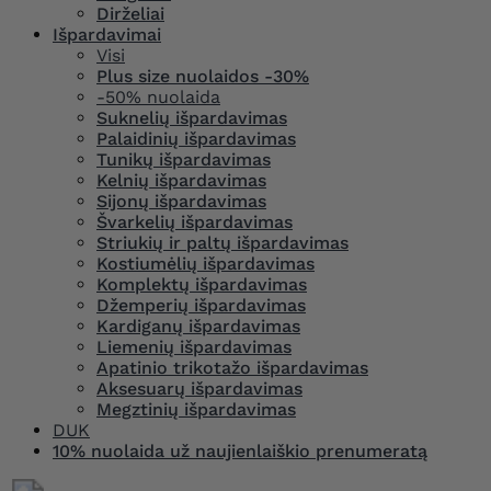
Dirželiai
Išpardavimai
Visi
Plus size nuolaidos -30%
-50% nuolaida
Suknelių išpardavimas
Palaidinių išpardavimas
Tunikų išpardavimas
Kelnių išpardavimas
Sijonų išpardavimas
Švarkelių išpardavimas
Striukių ir paltų išpardavimas
Kostiumėlių išpardavimas
Komplektų išpardavimas
Džemperių išpardavimas
Kardiganų išpardavimas
Liemenių išpardavimas
Apatinio trikotažo išpardavimas
Aksesuarų išpardavimas
Megztinių išpardavimas
DUK
10% nuolaida už naujienlaiškio prenumeratą