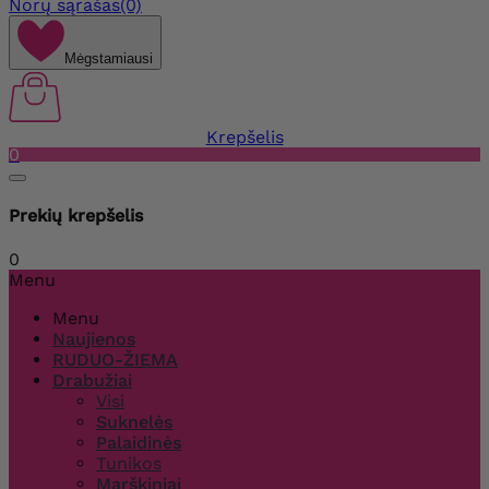
Norų sąrašas
(0)
Mėgstamiausi
Krepšelis
0
Prekių krepšelis
0
Menu
Menu
Naujienos
RUDUO-ŽIEMA
Drabužiai
Visi
Suknelės
Palaidinės
Tunikos
Marškiniai