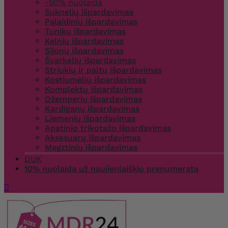
-50% nuolaida
Suknelių išpardavimas
Palaidinių išpardavimas
Tunikų išpardavimas
Kelnių išpardavimas
Sijonų išpardavimas
Švarkelių išpardavimas
Striukių ir paltų išpardavimas
Kostiumėlių išpardavimas
Komplektų išpardavimas
Džemperių išpardavimas
Kardiganų išpardavimas
Liemenių išpardavimas
Apatinio trikotažo išpardavimas
Aksesuarų išpardavimas
Megztinių išpardavimas
DUK
10% nuolaida už naujienlaiškio prenumeratą
