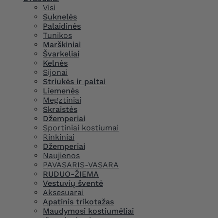
Visi
Suknelės
Palaidinės
Tunikos
Marškiniai
Švarkeliai
Kelnės
Sijonai
Striukės ir paltai
Liemenės
Megztiniai
Skraistės
Džemperiai
Sportiniai kostiumai
Rinkiniai
Džemperiai
Naujienos
PAVASARIS-VASARA
RUDUO-ŽIEMA
Vestuvių šventė
Aksesuarai
Apatinis trikotažas
Maudymosi kostiumėliai