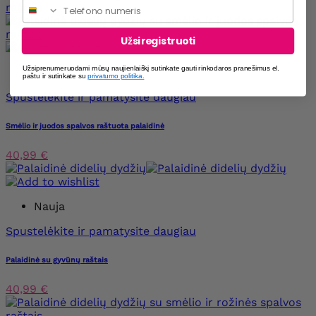
Phone
Užsiregistruoti
Užsiprenumeruodami mūsų naujienlaiškį sutinkate gauti rinkodaros pranešimus el.
Nauja
paštu ir sutinkate su
privatumo politika.
Spustelėkite ir pamatysite daugiau
Smėlio ir juodos spalvos raštuota palaidinė
40,99 €
Nauja
Spustelėkite ir pamatysite daugiau
Palaidinė su gyvūnų raštais
40,99 €