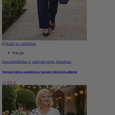
Nauja
Spustelėkite ir pamatysite daugiau
Tamsiai mėlyna palaidinė su tamsiai mėlynomis gėlėmis
37,99 €