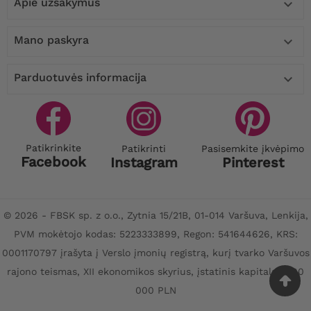
Apie užsakymus

Mano paskyra

Parduotuvės informacija

Patikrinkite
Patikrinti
Pasisemkite įkvėpimo
Facebook
Instagram
Pinterest
© 2026 - FBSK sp. z o.o., Zytnia 15/21B, 01-014 Varšuva, Lenkija,
PVM mokėtojo kodas: 5223333899, Regon: 541644626, KRS:
0001170797 įrašyta į Verslo įmonių registrą, kurį tvarko Varšuvos
rajono teismas, XII ekonomikos skyrius, įstatinis kapitalas: 100
000 PLN