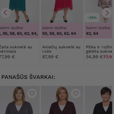
−29%
Galimi dydžiai
Galimi dydžiai
Galimi dydžiai
 56, 58, 60, 62, 64
,
50, 52, 56, 58, 60, 62, 64
50, 58, 60, 62, 64
62, 64
uknelė su
Aviečių suknelė su
Pilka ir rožinė
nėriniais
rože
gėlėta suknel
77,99 €
87,99 €
54,99 €
77,9
PANAŠŪS ŠVARKAI: