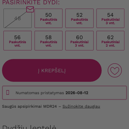
PASIRINKITE DYDI:
50
52
54
48
Paskutinis
Paskutinis
Paskutiniai
vnt.
vnt.
3 vnt.
56
58
60
62
Paskutinis
Paskutinis
Paskutiniai
Paskutiniai
vnt.
vnt.
3 vnt.
2 vnt.
Į KREPŠELĮ
Numatomas pristatymas
2026-08-12
Saugūs apsipirkimai MDR24 –
Sužinokite daugiau
Dydžių lentelė