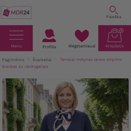
Paieška
0
Menu
Mėgstamiausi
Krepšelis
Profilis
Pagrindinis
Švarkeliai
Tamsiai mėlynas laisvo kirpimo
švarkas su rankogaliais