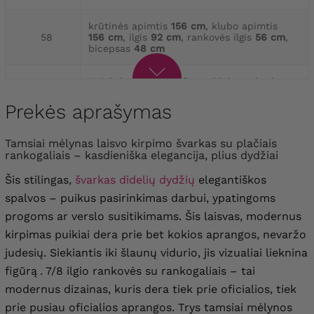
krūtinės apimtis
156 cm
, klubo apimtis
58
156 cm
, ilgis
92 cm
, rankovės ilgis
56 cm
,
bicepsas
48 cm
Krūtinės apimtis
160 cm
, klubo apimtis
60
160 cm
, ilgis
95 cm
, rankovės ilgis
56 cm
,
bicepsas
52 cm
Prekės aprašymas
Krūtinės apimtis
164 cm
, klubo apimtis
Tamsiai mėlynas laisvo kirpimo švarkas su plačiais
62
166 cm
, ilgis
95 cm
, rankovės ilgis
56 cm
,
rankogaliais – kasdieniška elegancija, plius dydžiai
bicepsas
54 cm
Šis stilingas,
švarkas didelių dydžių
elegantiškos
spalvos – puikus pasirinkimas darbui, ypatingoms
progoms ar verslo susitikimams. Šis laisvas, modernus
kirpimas puikiai dera prie bet kokios aprangos, nevaržo
judesių. Siekiantis iki šlaunų vidurio, jis vizualiai lieknina
figūrą
. 7/8 ilgio rankovės su rankogaliais – tai
modernus dizainas, kuris dera tiek prie oficialios, tiek
prie pusiau oficialios aprangos. Trys tamsiai mėlynos