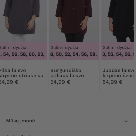
Galimi dydžiai
Galimi dydžiai
Galimi dydžiai
 54, 56, 58, 60, 62
46, 48, 50, 52, 54, 56, 58, 60, 62
,
50, 52, 54, 56, 58, 60, 62
48, 50, 52, 54, 56, 58
,
46, 48, 50
 laisvo
Burgundiško
Juodas laisvo
kirpimo striukė su
stiliaus laisvo
kirpimo švar
rankogaliais
kirpimo švarkas su
rankogaliais
54,99 €
54,99 €
54,99 €
rankogaliais
Mūsų įmonė
