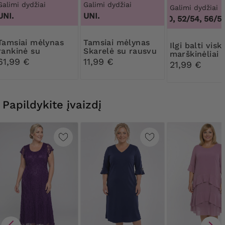
Galimi dydžiai
Galimi dydžiai
Galimi dydžiai
UNI.
UNI.
48/50, 52/54, 56/58,
mėlynas
Tamsiai mėlynas
Ilgi balti viskozės
rankinė su
Skarelė su rausvu
marškinėliai
pasukama sagtimi
ir mėlynu raštu
61,99 €
11,99 €
21,99 €
Papildykite įvaizdį