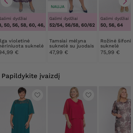
NAUJA
Galimi dydžiai
Galimi dydžiai
Galimi dydžiai
 50, 56, 58, 60
,
46, 48, 50, 56, 58, 60
52/54, 56/58, 60/62
50, 56, 64
nė
Tamsiai mėlyna
Rožinė šifoninė
nėriniuota suknelė
suknelė su juodais
suknelė
kaspinais
94,99 €
47,99 €
75,99 €
Papildykite įvaizdį