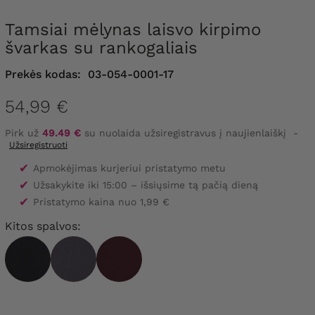
Tamsiai mėlynas laisvo kirpimo
švarkas su rankogaliais
Prekės kodas:
03-054-0001-17
54,99 €
Pirk už
49.49 €
su nuolaida užsiregistravus į naujienlaiškį
-
Užsiregistruoti
✔
Apmokėjimas kurjeriui pristatymo metu
✔
Užsakykite iki 15:00 – išsiųsime tą pačią dieną
✔
Pristatymo kaina nuo 1,99 €
Kitos spalvos: