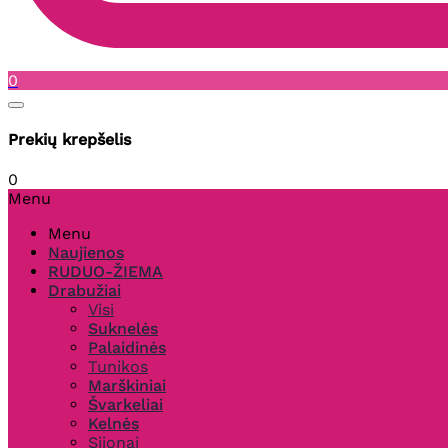
0
Prekių krepšelis
0
Menu
Menu
Naujienos
RUDUO-ŽIEMA
Drabužiai
Visi
Suknelės
Palaidinės
Tunikos
Marškiniai
Švarkeliai
Kelnės
Sijonai