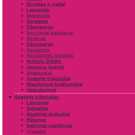
Striukės ir paltai
Liemenės
Megztiniai
Skraistės
Džemperiai
Sportiniai kostiumai
Rinkiniai
Džemperiai
Naujienos
PAVASARIS-VASARA
RUDUO-ŽIEMA
Vestuvių šventė
Aksesuarai
Apatinis trikotažas
Maudymosi kostiumėliai
Išpardavimai
Apatinis trikotažas
Liemenės
Kelnaitės
Apatiniai drabužiai
Pižamos
Naktiniai marškiniai
Chalatai