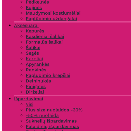
Pėdkelnės
Kojinės
Maudymosi kostiumėliai
Paplūdimio uždangalai
Aksesuarai
Kepurės
Kasdieniai šalikai
Formalūs šalikai
Šalikai
Segės
Karoliai
Apyrankės
Rankinės
Paplūdimio krepšiai
Delninukės
Piniginės
Dirželiai
Išpardavimai
Visi
Plus size nuolaidos -30%
-50% nuolaida
Suknelių išpardavimas
Palaidinių išpardavimas