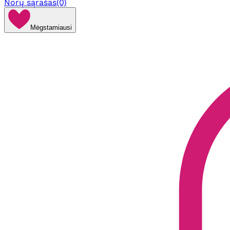
Norų sąrašas
(0)
Mėgstamiausi