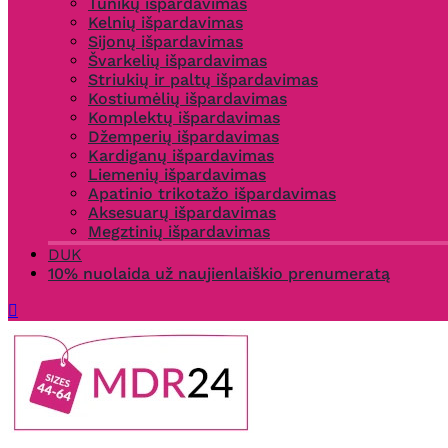
Tunikų išpardavimas
Kelnių išpardavimas
Sijonų išpardavimas
Švarkelių išpardavimas
Striukių ir paltų išpardavimas
Kostiumėlių išpardavimas
Komplektų išpardavimas
Džemperių išpardavimas
Kardiganų išpardavimas
Liemenių išpardavimas
Apatinio trikotažo išpardavimas
Aksesuarų išpardavimas
Megztinių išpardavimas
DUK
10% nuolaida už naujienlaiškio prenumeratą
