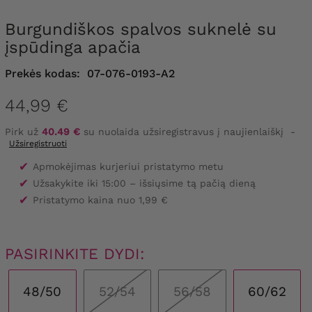
Burgundiškos spalvos suknelė su
įspūdinga apačia
Prekės kodas:
07-076-0193-A2
44,99 €
Pirk už
40.49 €
su nuolaida užsiregistravus į naujienlaiškį
-
Užsiregistruoti
✔
Apmokėjimas kurjeriui pristatymo metu
✔
Užsakykite iki 15:00 – išsiųsime tą pačią dieną
✔
Pristatymo kaina nuo 1,99 €
PASIRINKITE DYDI:
48/50
52/54
56/58
60/62