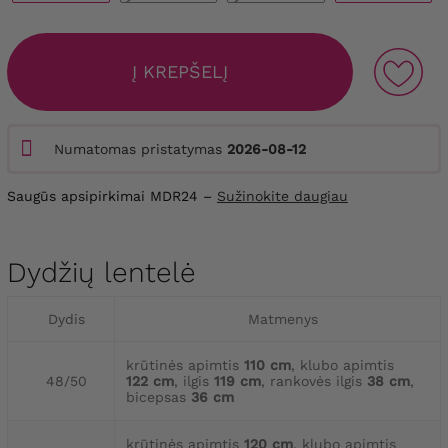
Į KREPŠELĮ
Numatomas pristatymas
2026-08-12
Saugūs apsipirkimai MDR24 –
Sužinokite daugiau
Dydžių lentelė
Dydis
Matmenys
krūtinės apimtis
110 cm
, klubo apimtis
48/50
122 cm
, ilgis
119 cm
, rankovės ilgis
38 cm
,
bicepsas
36 cm
krūtinės apimtis
120 cm
, klubo apimtis