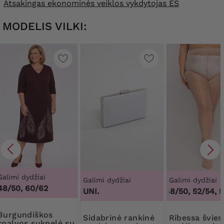
Atsakingas ekonominės veiklos vykdytojas ES
MODELIS VILKI:
Galimi dydžiai
Galimi dydžiai
Galimi dydžiai
48/50, 60/62
3
UNI.
44/46, 48/50, 52/54, 5
ndiškos
Sidabrinė rankinė
Ribessa šviesiai
spalvos suknelė su