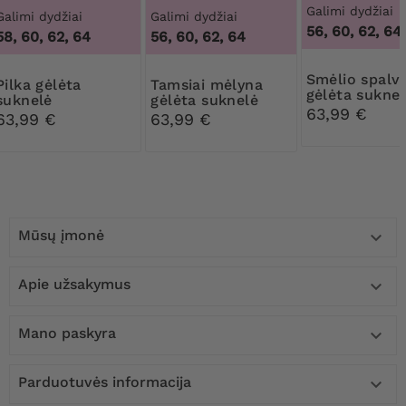
Galimi dydžiai
Galimi dydžiai
Galimi dydžiai
56, 60, 62, 64
58, 60, 62, 64
56, 60, 62, 64
Smėlio spalvos
 gėlėta
Tamsiai mėlyna
gėlėta suknel
suknelė
gėlėta suknelė
63,99 €
63,99 €
63,99 €
Mūsų įmonė

Apie užsakymus

Mano paskyra

Parduotuvės informacija
