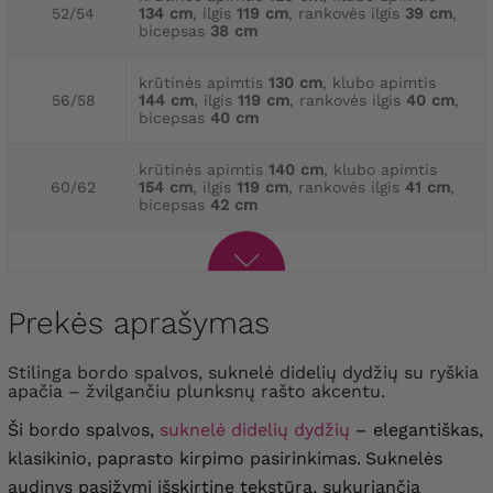
52/54
134 cm
, ilgis
119 cm
, rankovės ilgis
39 cm
,
bicepsas
38 cm
krūtinės apimtis
130 cm
, klubo apimtis
56/58
144 cm
, ilgis
119 cm
, rankovės ilgis
40 cm
,
bicepsas
40 cm
krūtinės apimtis
140 cm
, klubo apimtis
60/62
154 cm
, ilgis
119 cm
, rankovės ilgis
41 cm
,
bicepsas
42 cm
Prekės aprašymas
Stilinga bordo spalvos, suknelė didelių dydžių su ryškia
apačia – žvilgančiu plunksnų rašto akcentu.
Ši bordo spalvos,
suknelė didelių dydžių
– elegantiškas,
klasikinio, paprasto kirpimo pasirinkimas.
Suknelės
audinys pasižymi išskirtine tekstūra, sukuriančia