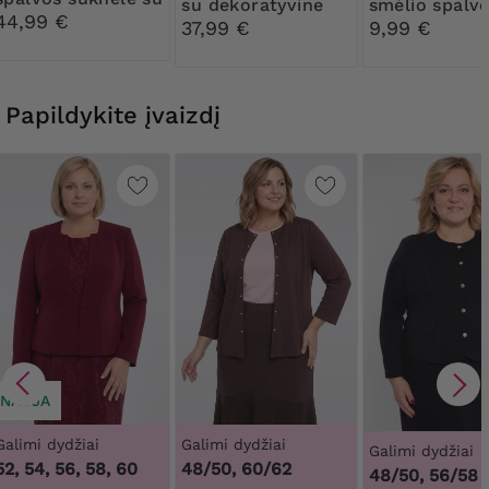
su dekoratyvine
smėlio spalv
įspūdinga apačia
44,99 €
sagtimi
Pėdkelnės 3
37,99 €
9,99 €
Papildykite įvaizdį
NAUJA
Galimi dydžiai
Galimi dydžiai
Galimi dydžiai
52, 54, 56, 58, 60
48/50, 60/62
4
48/50, 56/58