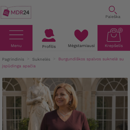
Paieška
0
Menu
Mėgstamiausi
Krepšelis
Profilis
Pagrindinis
Suknelės
Burgundiškos spalvos suknelė su
įspūdinga apačia