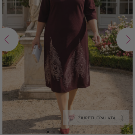
ŽIŪRĖTI ĮTRAUKTĄ