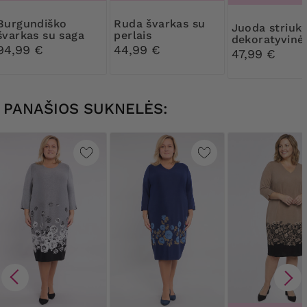
undiško
Ruda švarkas su
Juoda striukė su
švarkas su saga
perlais
dekoratyvinė
94,99 €
44,99 €
sagomis
47,99 €
PANAŠIOS SUKNELĖS: