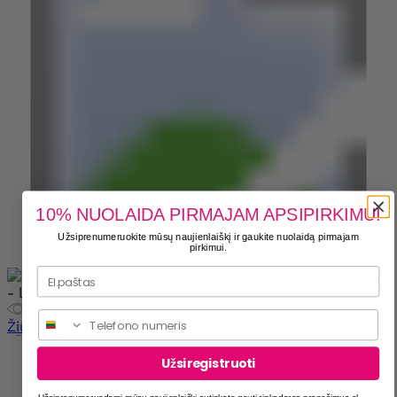
10% NUOLAIDA PIRMAJAM APSIPIRKIMUI
Užsiprenumeruokite mūsų naujienlaiškį ir gaukite nuolaidą pirmajam
pirkimui.
Phone
Žiūrėti įtrauktą
Užsiregistruoti