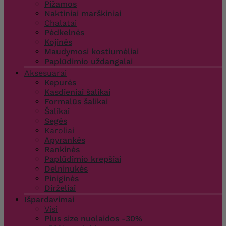
Pižamos
Naktiniai marškiniai
Chalatai
Pėdkelnės
Kojinės
Maudymosi kostiumėliai
Paplūdimio uždangalai
Aksesuarai
Kepurės
Kasdieniai šalikai
Formalūs šalikai
Šalikai
Segės
Karoliai
Apyrankės
Rankinės
Paplūdimio krepšiai
Delninukės
Piniginės
Dirželiai
Išpardavimai
Visi
Plus size nuolaidos -30%