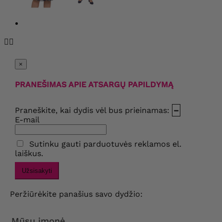


×
PRANEŠIMAS APIE ATSARGŲ PAPILDYMĄ
Praneškite, kai dydis vėl bus prieinamas:
–
E-mail
Sutinku gauti parduotuvės reklamos el.
laiškus.
Užsisakyti
Peržiūrėkite panašius savo dydžio:
Mūsų įmonė