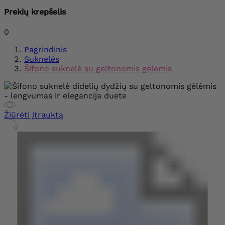
Prekių krepšelis
0
Pagrindinis
Suknelės
Šifono suknelė su geltonomis gėlėmis
Žiūrėti įtrauktą