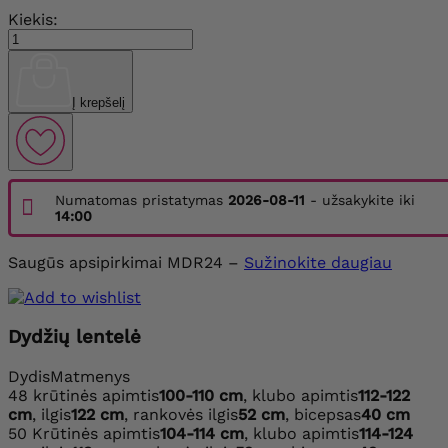
Kiekis:
Į krepšelį
Numatomas pristatymas
2026-08-11
- užsakykite iki
14:00
Saugūs apsipirkimai MDR24 –
Sužinokite daugiau
Dydžių lentelė
Dydis
Matmenys
48
krūtinės apimtis
100-110 cm
, klubo apimtis
112-122
cm
, ilgis
122 cm
, rankovės ilgis
52 cm
, bicepsas
40 cm
50
Krūtinės apimtis
104-114 cm
, klubo apimtis
114-124