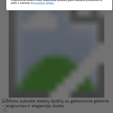
Užsiprenumeruodami mūsų naujienlaiškį sutinkate gauti rinkodaros pranešimus el.
paštu ir sutinkate su
privatumo politika.