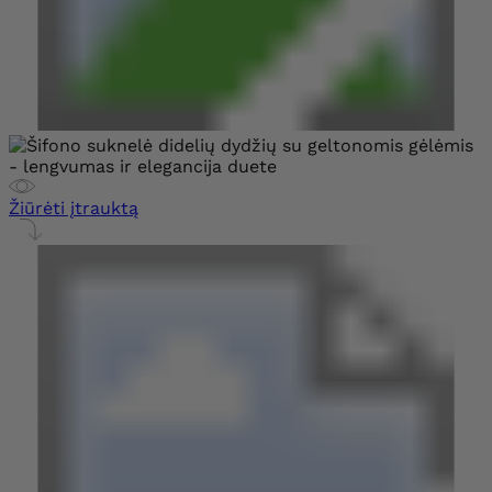
Žiūrėti įtrauktą