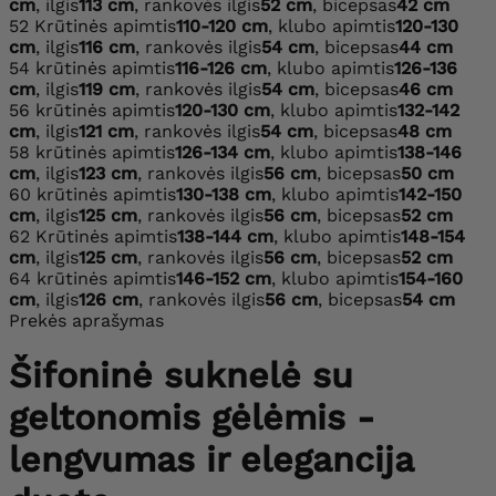
cm
, ilgis
113 cm
, rankovės ilgis
52 cm
, bicepsas
42 cm
52
Krūtinės apimtis
110-120 cm
, klubo apimtis
120-130
cm
, ilgis
116 cm
, rankovės ilgis
54 cm
, bicepsas
44 cm
54
krūtinės apimtis
116-126 cm
, klubo apimtis
126-136
cm
, ilgis
119 cm
, rankovės ilgis
54 cm
, bicepsas
46 cm
56
krūtinės apimtis
120-130 cm
, klubo apimtis
132-142
cm
, ilgis
121 cm
, rankovės ilgis
54 cm
, bicepsas
48 cm
58
krūtinės apimtis
126-134 cm
, klubo apimtis
138-146
cm
, ilgis
123 cm
, rankovės ilgis
56 cm
, bicepsas
50 cm
60
krūtinės apimtis
130-138 cm
, klubo apimtis
142-150
cm
, ilgis
125 cm
, rankovės ilgis
56 cm
, bicepsas
52 cm
62
Krūtinės apimtis
138-144 cm
, klubo apimtis
148-154
cm
, ilgis
125 cm
, rankovės ilgis
56 cm
, bicepsas
52 cm
64
krūtinės apimtis
146-152 cm
, klubo apimtis
154-160
cm
, ilgis
126 cm
, rankovės ilgis
56 cm
, bicepsas
54 cm
Prekės aprašymas
Šifoninė suknelė su
geltonomis gėlėmis -
lengvumas ir elegancija