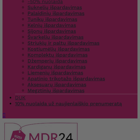
-50% nuolaida
Suknelių išpardavimas
Palaidinių išpardavimas
Tunikų išpardavimas
Kelnių išpardavimas
Sijonų išpardavimas
Švarkelių išpardavimas
Striukių ir paltų išpardavimas
Kostiumėlių išpardavimas
Komplektų išpardavimas
Džemperių išpardavimas
Kardiganų išpardavimas
Liemenių išpardavimas
Apatinio trikotažo išpardavimas
Aksesuarų išpardavimas
Megztinių išpardavimas
DUK
10% nuolaida už naujienlaiškio prenumeratą
