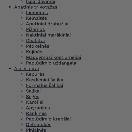
Išpardavimai
Apatinis trikotažas
Liemenės
Kelnaitės
Apatiniai drabužiai
Pižamos
Naktiniai marškiniai
Chalatai
Pėdkelnės
Kojinės
Maudymosi kostiumėliai
Paplūdimio uždangalai
Aksesuarai
Kepurės
Kasdieniai šalikai
Formalūs šalikai
Šalikai
Segės
Karoliai
Apyrankės
Rankinės
Paplūdimio krepšiai
Delninukės
Piniginės