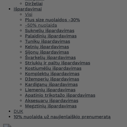
Dirželiai
Išpardavimai
Visi
Plus size nuolaidos -30%
-50% nuolaida
Suknelių išpardavimas
Palaidinių išpardavimas
Tunikų išpardavimas
Kelnių išpardavimas
Sijonų išpardavimas
Švarkelių išpardavimas
Striukių ir paltų išpardavimas
Kostiumėlių išpardavimas
Komplektų išpardavimas
Džemperių išpardavimas
Kardiganų išpardavimas
Liemenių išpardavimas
Apatinio trikotažo išpardavimas
Aksesuarų išpardavimas
Megztinių išpardavimas
DUK
10% nuolaida už naujienlaiškio prenumeratą