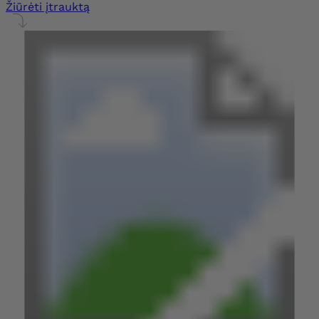
Žiūrėti įtrauktą