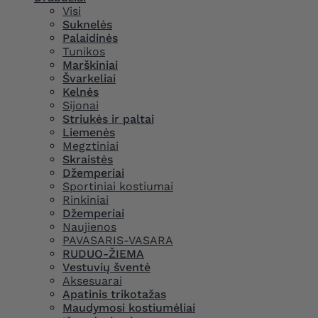
Visi
Suknelės
Palaidinės
Tunikos
Marškiniai
Švarkeliai
Kelnės
Sijonai
Striukės ir paltai
Liemenės
Megztiniai
Skraistės
Džemperiai
Sportiniai kostiumai
Rinkiniai
Džemperiai
Naujienos
PAVASARIS-VASARA
RUDUO-ŽIEMA
Vestuvių šventė
Aksesuarai
Apatinis trikotažas
Maudymosi kostiumėliai