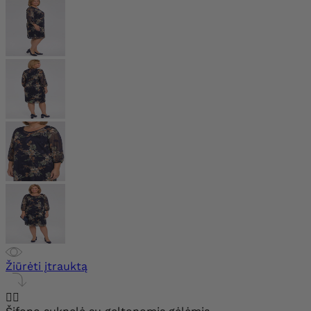
Žiūrėti įtrauktą

