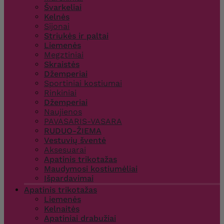
Švarkeliai
Kelnės
Sijonai
Striukės ir paltai
Liemenės
Megztiniai
Skraistės
Džemperiai
Sportiniai kostiumai
Rinkiniai
Džemperiai
Naujienos
PAVASARIS-VASARA
RUDUO-ŽIEMA
Vestuvių šventė
Aksesuarai
Apatinis trikotažas
Maudymosi kostiumėliai
Išpardavimai
Apatinis trikotažas
Liemenės
Kelnaitės
Apatiniai drabužiai