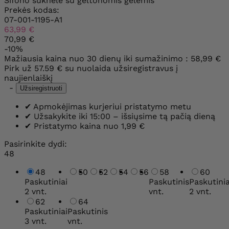
Šifono suknelė su geltonomis gėlėmis
Prekės kodas:
07-001-1195-A1
63,99 €
70,99 €
-10%
Mažiausia kaina nuo 30 dienų iki sumažinimo :
58,99 €
Pirk už
57.59 €
su nuolaida užsiregistravus į
naujienlaiškį
-
Užsiregistruoti
✔
Apmokėjimas kurjeriui pristatymo metu
✔
Užsakykite iki 15:00 – išsiųsime tą pačią dieną
✔
Pristatymo kaina nuo 1,99 €
Pasirinkite dydi:
48
48
50
52
54
56
58
60
Paskutiniai
Paskutinis
Paskutinia
2 vnt.
vnt.
2 vnt.
62
64
Paskutiniai
Paskutinis
3 vnt.
vnt.