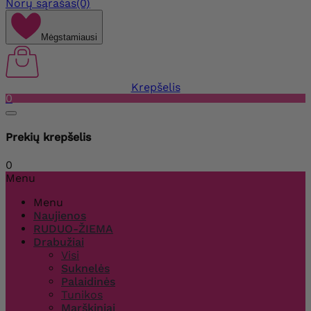
Norų sąrašas
(0)
Mėgstamiausi
Krepšelis
0
Prekių krepšelis
0
Menu
Menu
Naujienos
RUDUO-ŽIEMA
Drabužiai
Visi
Suknelės
Palaidinės
Tunikos
Marškiniai