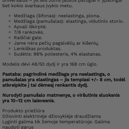
universalus – jis leis Jums jaustis patogiai ir ypatingai
bet kokio svarbaus įvykio metu.
Medžiaga (šifonas): neelastinga, plona.
Medžiaga (pamušalas): elastinga, vidutinio storio.
Apvali iškirptė.
7/8 rankovės.
Raiščiai gale.
Jame nėra pečių pagalvėlių ar kišenių.
Lenkiškas produktas.
Sudėtis: 96% poliesteris, 4% elastanas.
Modelis dėvi 48/50 dydį ir yra 168 cm ūgio.
Pastaba: pagrindinė medžiaga yra neelastinga, o
pamušalas yra elastingas – jis tempiasi +/- 8 cm, todėl
atkreipkite į tai dėmesį renkantis dydį.
Nurodyti pamušalo matmenys, o viršutinis sluoksnis
yra 10–12 cm laisvesnis.
Produkto priežiūra
Džiovinti elektrinėje džiovyklėje draudžiama
Lyginti galima tik žemoje temperatūroje. Galima
naudoti garus