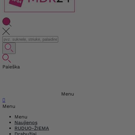
Paieška
Menu

Menu
Menu
Naujienos
RUDUO-ŽIEMA
Drabužiai