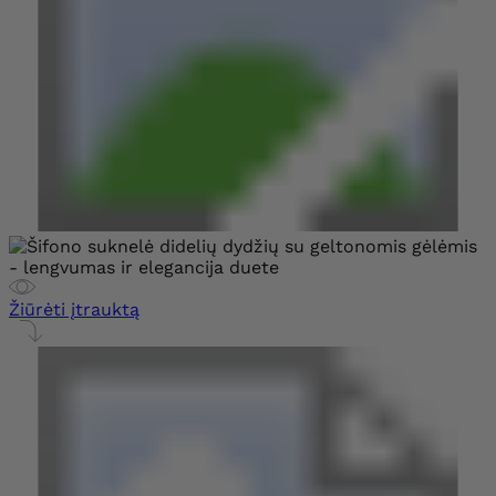
Žiūrėti įtrauktą