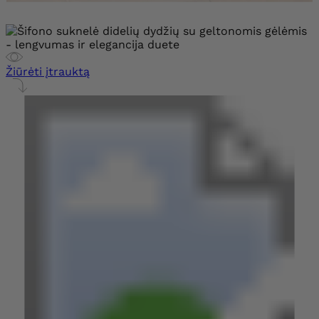
Žiūrėti įtrauktą