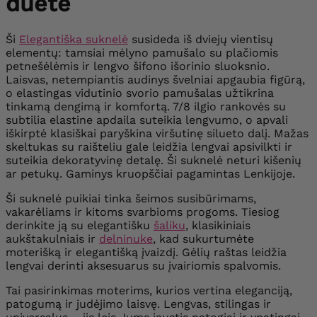
duete
Ši
Elegantiška suknelė
susideda iš dviejų vientisų
elementų: tamsiai mėlyno pamušalo su plačiomis
petnešėlėmis ir lengvo šifono išorinio sluoksnio.
Laisvas, netempiantis audinys švelniai apgaubia figūrą,
o elastingas vidutinio svorio pamušalas užtikrina
tinkamą dengimą ir komfortą. 7/8 ilgio rankovės su
subtilia elastine apdaila suteikia lengvumo, o apvali
iškirptė klasiškai paryškina viršutinę silueto dalį. Mažas
skeltukas su raišteliu gale leidžia lengvai apsivilkti ir
suteikia dekoratyvinę detalę. Ši suknelė neturi kišenių
ar petukų. Gaminys kruopščiai pagamintas Lenkijoje.
Ši suknelė puikiai tinka šeimos susibūrimams,
vakarėliams ir kitoms svarbioms progoms. Tiesiog
derinkite ją su elegantišku
šaliku
, klasikiniais
aukštakulniais ir
delninuke
, kad sukurtumėte
moterišką ir elegantišką įvaizdį. Gėlių raštas leidžia
lengvai derinti aksesuarus su įvairiomis spalvomis.
Tai pasirinkimas moterims, kurios vertina eleganciją,
patogumą ir judėjimo laisvę. Lengvas, stilingas ir