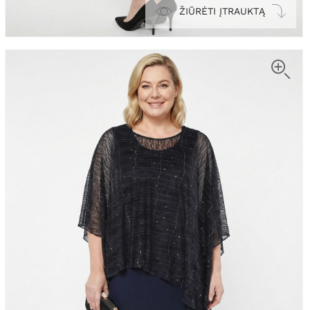
ŽIŪRĖTI ĮTRAUKTĄ