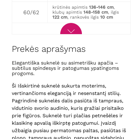
krūtinės apimtis
136-146 cm
,
60/62
klubų apimtis
148-158 cm
, ilgis
122 cm
, rankovės ilgis
10 cm
Prekės aprašymas
Elegantiška suknelė su asimetrišku apačia –
subtilus spindesys ir patogumas ypatingoms
progoms.
Ši Išskirtinė suknelė sukurta moterims,
vertinančioms eleganciją ir nesenstantį stilių.
Pagrindinė suknelės dalis pasiūta iš tampraus,
vidutinio svorio audinio, kuris gražiai prisitaiko
prie figūros. Suknelė turi plačias petnešėles ir
klasikinę apvalią iškirptę patogumui. Įvaizdį
užbaigia pusiau permatomas paltas, pasiūtas iš
plono, tampraus audinio, papuoštas sidabriniu