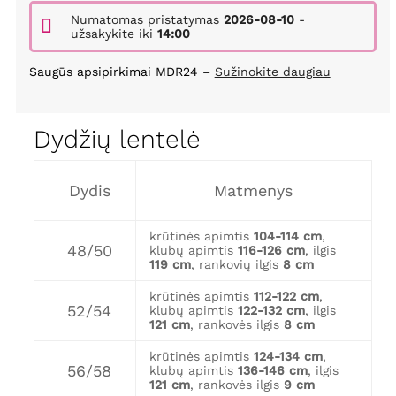
Numatomas pristatymas
2026-08-10
-
užsakykite iki
14:00
Saugūs apsipirkimai MDR24 –
Sužinokite daugiau
Dydžių lentelė
Dydis
Matmenys
krūtinės apimtis
104-114 cm
,
48/50
klubų apimtis
116-126 cm
, ilgis
119 cm
, rankovių ilgis
8 cm
krūtinės apimtis
112-122 cm
,
52/54
klubų apimtis
122-132 cm
, ilgis
121 cm
, rankovės ilgis
8 cm
krūtinės apimtis
124-134 cm
,
56/58
klubų apimtis
136-146 cm
, ilgis
121 cm
, rankovės ilgis
9 cm