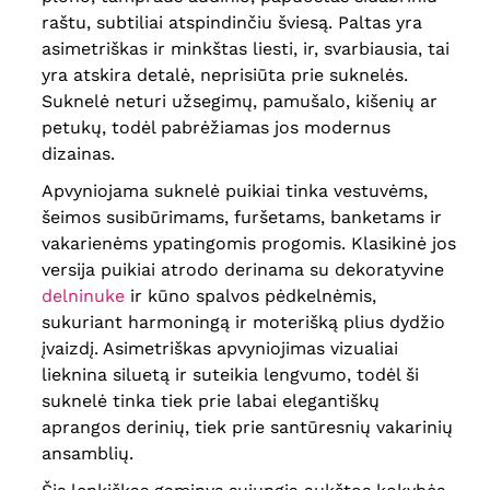
raštu, subtiliai atspindinčiu šviesą. Paltas yra
asimetriškas ir minkštas liesti, ir, svarbiausia, tai
yra atskira detalė, neprisiūta prie suknelės.
Suknelė neturi užsegimų, pamušalo, kišenių ar
petukų, todėl pabrėžiamas jos modernus
dizainas.
Apvyniojama suknelė puikiai tinka vestuvėms,
šeimos susibūrimams, furšetams, banketams ir
vakarienėms ypatingomis progomis. Klasikinė jos
versija puikiai atrodo derinama su dekoratyvine
delninuke
ir kūno spalvos pėdkelnėmis,
sukuriant harmoningą ir moterišką plius dydžio
įvaizdį. Asimetriškas apvyniojimas vizualiai
lieknina siluetą ir suteikia lengvumo, todėl ši
suknelė tinka tiek prie labai elegantiškų
aprangos derinių, tiek prie santūresnių vakarinių
ansamblių.