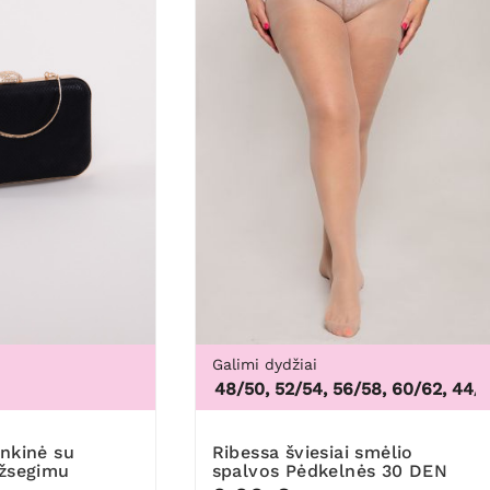
Galimi dydžiai
3XL
44/46, 48/50, 52/54, 56/58, 60/62
,
44/46, 
Ribessa šviesiai smėlio
užsegimu
spalvos Pėdkelnės 30 DEN