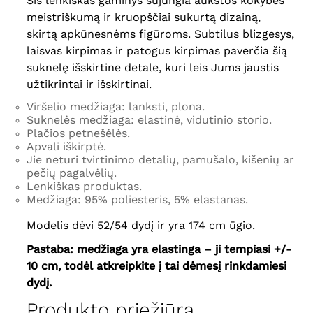
Šis lenkiškas gaminys sujungia aukštos kokybės
meistriškumą ir kruopščiai sukurtą dizainą,
skirtą apkūnesnėms figūroms. Subtilus blizgesys,
laisvas kirpimas ir patogus kirpimas paverčia šią
suknelę išskirtine detale, kuri leis Jums jaustis
užtikrintai ir išskirtinai.
Viršelio medžiaga: lanksti, plona.
Suknelės medžiaga: elastinė, vidutinio storio.
Plačios petnešėlės.
Apvali iškirptė.
Jie neturi tvirtinimo detalių, pamušalo, kišenių ar
pečių pagalvėlių.
Lenkiškas produktas.
Medžiaga: 95% poliesteris, 5% elastanas.
Modelis dėvi 52/54 dydį ir yra 174 cm ūgio.
Pastaba: medžiaga yra elastinga – ji tempiasi +/-
10 cm, todėl atkreipkite į tai dėmesį rinkdamiesi
dydį.
Produkto priežiūra