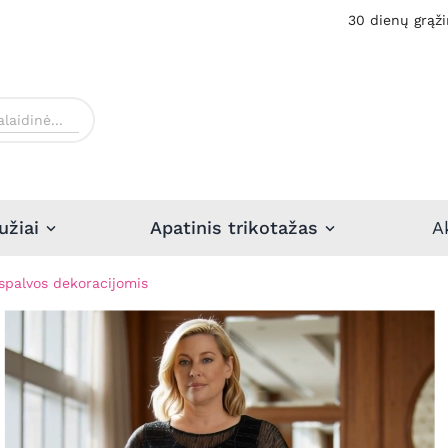
30 dienų grąži
užiai
Apatinis trikotažas
A
spalvos dekoracijomis