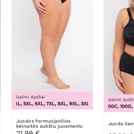
Galimi dydžiai
Galimi dydži
, 4XL, 5XL, 6XL, 7XL, 8XL, 9XL
,
3XL, 4XL, 5XL, 6XL, 7XL, 8
48/50, 52/54, 56/58, 60/62
100B, 100C, 100D, 100D
Juodos formuojančios
Juoda lie
kelnaitės aukštu juosmeniu
21,99 €