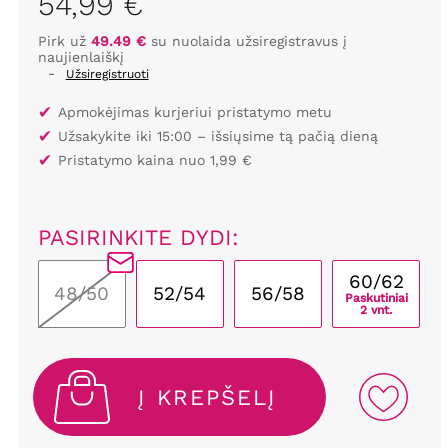
54,99 €
Pirk už
49.49 €
su nuolaida užsiregistravus į
naujienlaiškį
-
Užsiregistruoti
✔
Apmokėjimas kurjeriui pristatymo metu
✔
Užsakykite iki 15:00 – išsiųsime tą pačią dieną
✔
Pristatymo kaina nuo 1,99 €
PASIRINKITE DYDI:
60/62
48/50
52/54
56/58
Paskutiniai
2 vnt.
Į KREPŠELĮ