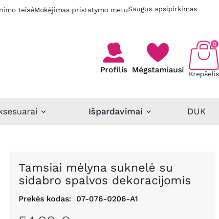
Saugus apsipirkimas
nimo teisė
Mokėjimas pristatymo metu
0
Profilis
Mėgstamiausi
Krepšelis
ksesuarai
Išpardavimai
DUK
Tamsiai mėlyna suknelė su
sidabro spalvos dekoracijomis
Prekės kodas:
07-076-0206-A1