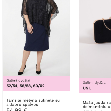
Galimi dydžiai
Galimi dydžiai
52/54, 56/58, 60/62
UNI.
Tamsiai mėlyna suknelė su
Maža juoda rankinė su
sidabro spalvos
deimantiniu 
dekoracijomis
54,99 €