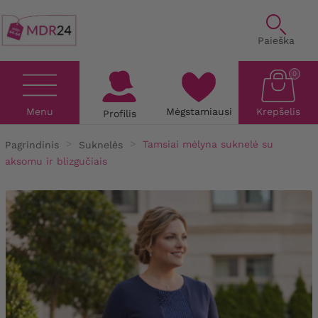
Paieška
0
Menu
Mėgstamiausi
Krepšelis
Profilis
Pagrindinis
Suknelės
Tamsiai mėlyna suknelė su
aksomu ir blizgučiais