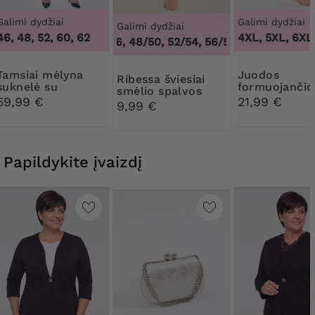
Galimi dydžiai
Galimi dydžiai
Galimi dydžiai
46, 48, 52, 60, 62
3XL, 4XL, 5XL, 6XL,
44/46, 48/50, 52/54, 56/58, 60/62
,
44/46, 
mėlyna
Juodos
Ribessa šviesiai
suknelė su
formuojančio
smėlio spalvos
aksomu ir
kelnaitės su
59,99 €
21,99 €
Pėdkelnės 30 DEN
9,99 €
blizgučiais
gėlėtais nėrin
Papildykite įvaizdį