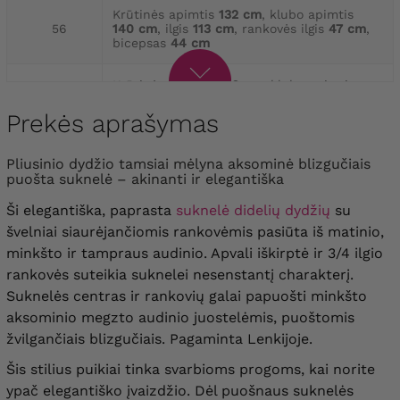
Krūtinės apimtis
132 cm
, klubo apimtis
56
140 cm
, ilgis
113 cm
, rankovės ilgis
47 cm
,
bicepsas
44 cm
Krūtinės apimtis
136 cm
, klubo apimtis
58
144 cm
, ilgis
114 cm
, rankovės ilgis
47 cm
,
bicepsas
44 cm
Prekės aprašymas
Krūtinės apimtis
140 cm
, klubo apimtis
Pliusinio dydžio tamsiai mėlyna aksominė blizgučiais
60
150 cm
, ilgis
116 cm
, rankovės ilgis
47 cm
,
puošta suknelė – akinanti ir elegantiška
bicepsas
46 cm
Ši elegantiška, paprasta
suknelė didelių dydžių
su
krūtinės apimtis
146 cm
, klubo apimtis
švelniai siaurėjančiomis rankovėmis pasiūta iš matinio,
62
156 cm
, ilgis
118 cm
, rankovės ilgis
47 cm
,
minkšto ir tampraus audinio. Apvali iškirptė ir 3/4 ilgio
bicepsas
48 cm
rankovės suteikia suknelei nesenstantį charakterį.
Suknelės centras ir rankovių galai papuošti minkšto
Krūtinės apimtis
154 cm
, klubo apimtis
64
162 cm
, ilgis
119 cm
, rankovės ilgis
47 cm
,
aksominio megzto audinio juostelėmis, puoštomis
bicepsas
50 cm
žvilgančiais blizgučiais. Pagaminta Lenkijoje.
Šis stilius puikiai tinka svarbioms progoms, kai norite
ypač elegantiško įvaizdžio. Dėl puošnaus suknelės