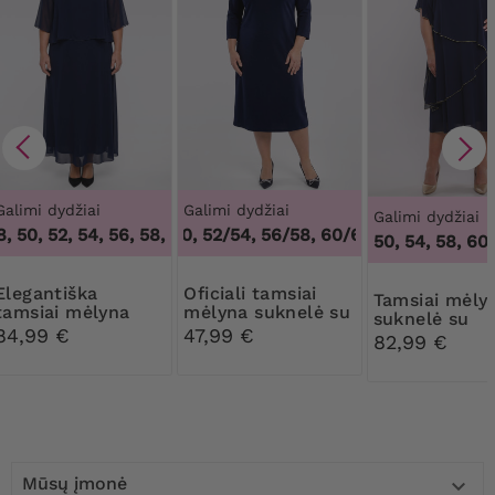
Galimi dydžiai
Galimi dydžiai
Galimi dydžiai
 50, 52, 54, 56, 58, 60, 62, 64
48/50, 52/54, 56/58, 60/62
,
46, 48, 50, 52, 54, 56, 58, 60
,
48/50, 52/54,
50, 54, 58, 60,
ntiška
Oficiali tamsiai
Tamsiai mėlyna
tamsiai mėlyna
mėlyna suknelė su
suknelė su
suknelė su
sage
84,99 €
47,99 €
auksiniais
82,99 €
dekoracijomis
apvadais
Mūsų įmonė
