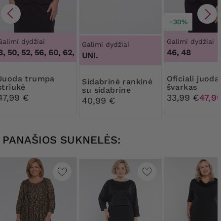
−30%
Galimi dydžiai
Galimi dydžiai
Galimi dydžiai
 50, 52, 56, 60, 62, 64
,
46, 48, 50, 52, 56, 60, 62, 64
46, 48
UNI.
trumpa
Oficiali juoda
Sidabrinė rankinė
striukė
švarkas
su sidabrine
47,99 €
33,99 €
47,9
sagtimi
40,99 €
PANAŠIOS SUKNELĖS: