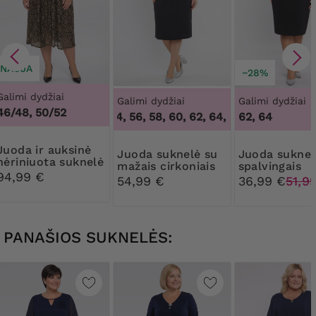
NAUJA
−28%
Galimi dydžiai
Galimi dydžiai
Galimi dydžiai
46/48, 50/52
52, 54, 56, 58, 60, 62, 64
,
52, 54, 56, 58, 60
62, 64
 auksinė
Juoda suknelė su
Juoda suknelė su
nėriniuota suknelė
mažais cirkoniais
spalvingais
94,99 €
blizgučių inta
54,99 €
36,99 €
51,9
PANAŠIOS SUKNELĖS: