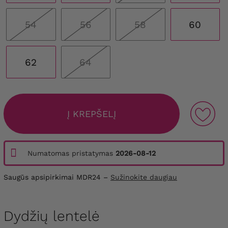
54
56
58
60
62
64
Į KREPŠELĮ
Numatomas pristatymas
2026-08-12
Saugūs apsipirkimai MDR24 –
Sužinokite daugiau
Dydžių lentelė