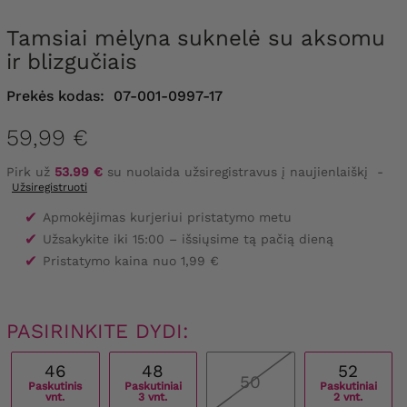
Tamsiai mėlyna suknelė su aksomu
ir blizgučiais
Prekės kodas:
07-001-0997-17
59,99 €
Pirk už
53.99 €
su nuolaida užsiregistravus į naujienlaiškį
-
Užsiregistruoti
✔
Apmokėjimas kurjeriui pristatymo metu
✔
Užsakykite iki 15:00 – išsiųsime tą pačią dieną
✔
Pristatymo kaina nuo 1,99 €
PASIRINKITE DYDI:
46
48
52
50
Paskutinis
Paskutiniai
Paskutiniai
vnt.
3 vnt.
2 vnt.