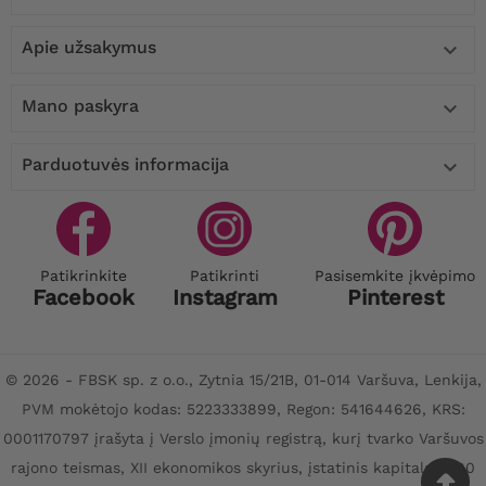
Apie užsakymus

Mano paskyra

Parduotuvės informacija

Patikrinkite
Patikrinti
Pasisemkite įkvėpimo
Facebook
Instagram
Pinterest
© 2026 - FBSK sp. z o.o., Zytnia 15/21B, 01-014 Varšuva, Lenkija,
PVM mokėtojo kodas: 5223333899, Regon: 541644626, KRS:
0001170797 įrašyta į Verslo įmonių registrą, kurį tvarko Varšuvos
rajono teismas, XII ekonomikos skyrius, įstatinis kapitalas: 100