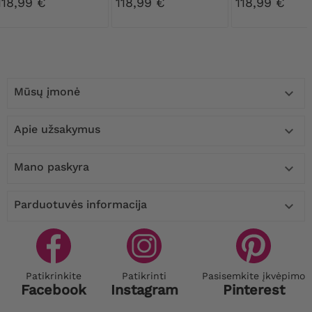
118,99 €
118,99 €
118,99 €
Mūsų įmonė

Apie užsakymus

Mano paskyra

Parduotuvės informacija

Patikrinkite
Patikrinti
Pasisemkite įkvėpimo
Facebook
Instagram
Pinterest