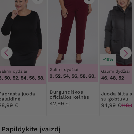
−19%
Galimi dydžiai
Galimi dydžiai
Galimi dydžiai
46, 48, 50, 52, 54, 56, 58, 60, 62, 64
,
46, 48, 50
3
 50, 52, 54, 56, 58, 60, 62, 64
,
44, 46, 48, 50, 52, 54, 56, 5
46, 48, 52
Burgundiškos
ta juoda
Juoda šilta striukė
oficialios kelnės
palaidinė
su gobtuvu
42,99 €
28,99 €
94,99 €
118,
Papildykite įvaizdį