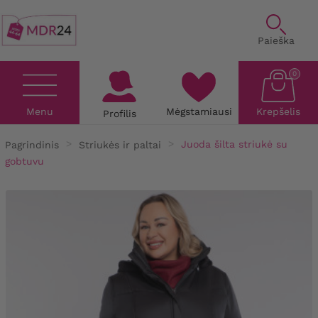
Paieška
0
Menu
Mėgstamiausi
Krepšelis
Profilis
Pagrindinis
Striukės ir paltai
Juoda šilta striukė su
gobtuvu