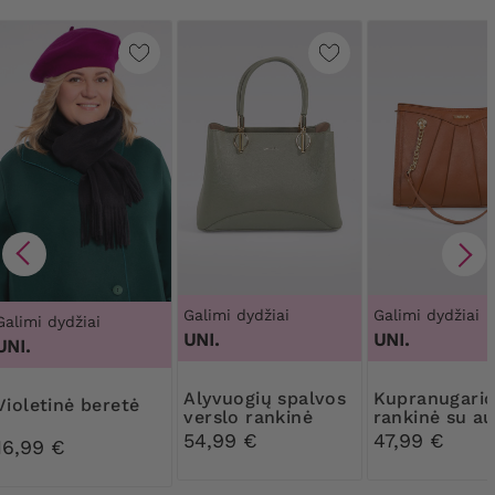
Galimi dydžiai
Galimi dydžiai
Galimi dydžiai
UNI.
UNI.
UNI.
Alyvuogių spalvos
Kupranugario
Violetinė beretė
verslo rankinė
rankinė su a
detalėmis
54,99 €
47,99 €
16,99 €