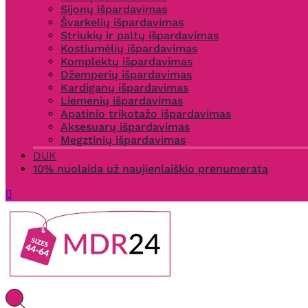
Sijonų išpardavimas
Švarkelių išpardavimas
Striukių ir paltų išpardavimas
Kostiumėlių išpardavimas
Komplektų išpardavimas
Džemperių išpardavimas
Kardiganų išpardavimas
Liemenių išpardavimas
Apatinio trikotažo išpardavimas
Aksesuarų išpardavimas
Megztinių išpardavimas
DUK
10% nuolaida už naujienlaiškio prenumeratą
