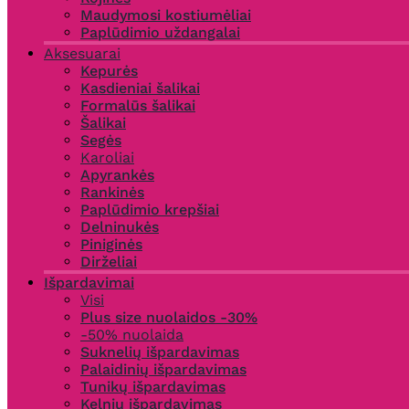
Maudymosi kostiumėliai
Paplūdimio uždangalai
Aksesuarai
Kepurės
Kasdieniai šalikai
Formalūs šalikai
Šalikai
Segės
Karoliai
Apyrankės
Rankinės
Paplūdimio krepšiai
Delninukės
Piniginės
Dirželiai
Išpardavimai
Visi
Plus size nuolaidos -30%
-50% nuolaida
Suknelių išpardavimas
Palaidinių išpardavimas
Tunikų išpardavimas
Kelnių išpardavimas