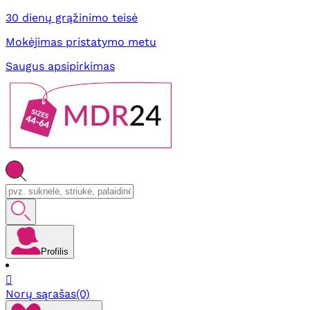
30 dienų grąžinimo teisė
Mokėjimas pristatymo metu
Saugus apsipirkimas
Profilis

Norų sąrašas
(0)