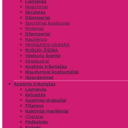
Liemenės
Megztiniai
Skraistės
Džemperiai
Sportiniai kostiumai
Rinkiniai
Džemperiai
Naujienos
PAVASARIS-VASARA
RUDUO-ŽIEMA
Vestuvių šventė
Aksesuarai
Apatinis trikotažas
Maudymosi kostiumėliai
Išpardavimai
Apatinis trikotažas
Liemenės
Kelnaitės
Apatiniai drabužiai
Pižamos
Naktiniai marškiniai
Chalatai
Pėdkelnės
Kojinės