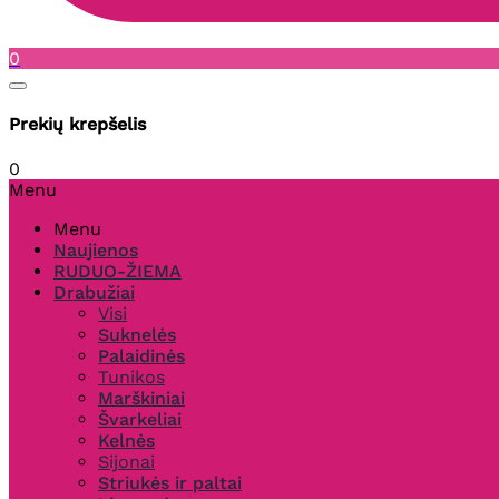
0
Prekių krepšelis
0
Menu
Menu
Naujienos
RUDUO-ŽIEMA
Drabužiai
Visi
Suknelės
Palaidinės
Tunikos
Marškiniai
Švarkeliai
Kelnės
Sijonai
Striukės ir paltai