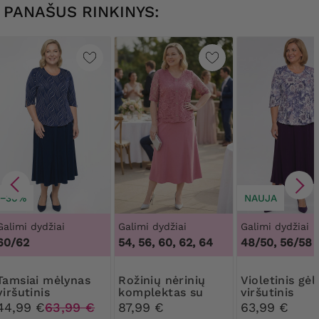
PANAŠUS RINKINYS:
−30%
NAUJA
Galimi dydžiai
Galimi dydžiai
Galimi dydžiai
60/62
54, 56, 60, 62, 64
48/50, 56/58
mėlynas
Rožinių nėrinių
Violetinis gėlių
viršutinis
komplektas su
viršutinis
komplektas su
dekoratyvinėmis
komplektas
44,99 €
63,99 €
87,99 €
63,99 €
baltais raštais
sagomis