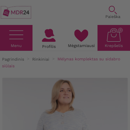
Paieška
0
Menu
Mėgstamiausi
Krepšelis
Profilis
Pagrindinis
Rinkiniai
Mėlynas komplektas su sidabro
siūlais