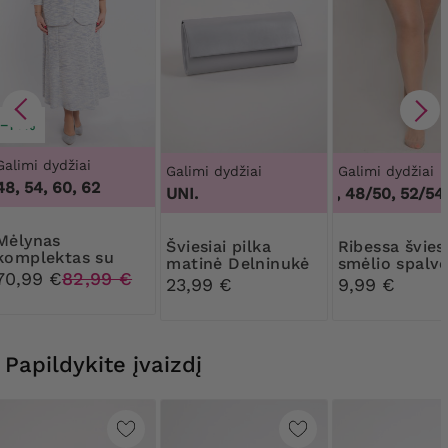
−14%
Galimi dydžiai
Galimi dydžiai
Galimi dydžiai
48, 54, 60, 62
UNI.
44/46, 48/50, 52/54,
lynas
Šviesiai pilka
Ribessa šviesiai
komplektas su
matinė Delninukė
smėlio spalv
sidabro siūlais
70,99 €
82,99 €
Pėdkelnės 3
23,99 €
9,99 €
Papildykite įvaizdį