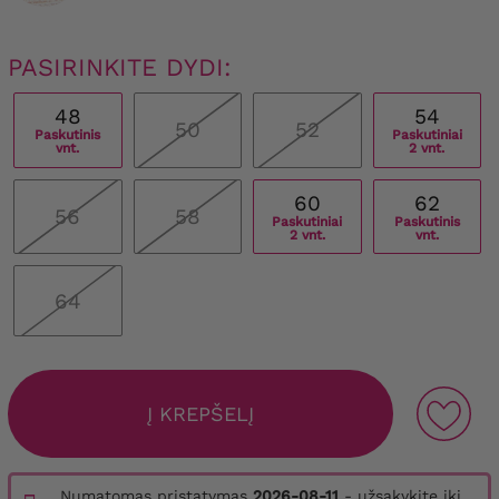
PASIRINKITE DYDI:
48
54
50
52
Paskutinis
Paskutiniai
vnt.
2 vnt.
60
62
56
58
Paskutiniai
Paskutinis
2 vnt.
vnt.
64
Į KREPŠELĮ
Numatomas pristatymas
2026-08-11
- užsakykite iki