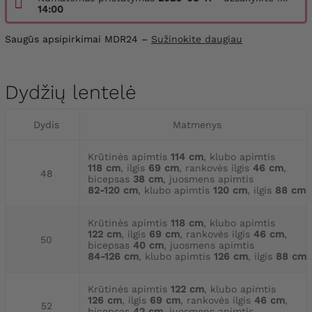
14:00
Saugūs apsipirkimai MDR24 –
Sužinokite daugiau
Dydžių lentelė
Dydis
Matmenys
Krūtinės apimtis
114 cm
, klubo apimtis
118 cm
, ilgis
69 cm
, rankovės ilgis
46 cm
,
48
bicepsas
38 cm
, juosmens apimtis
82-120 cm
, klubo apimtis
120 cm
, ilgis
88 cm
Krūtinės apimtis
118 cm
, klubo apimtis
122 cm
, ilgis
69 cm
, rankovės ilgis
46 cm
,
50
bicepsas
40 cm
, juosmens apimtis
84-126 cm
, klubo apimtis
126 cm
, ilgis
88 cm
Krūtinės apimtis
122 cm
, klubo apimtis
126 cm
, ilgis
69 cm
, rankovės ilgis
46 cm
,
52
bicepsas
42 cm
, juosmens apimtis