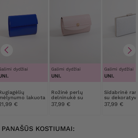
Galimi dydžiai
Galimi dydžiai
Galimi dydžiai
UNI.
UNI.
UNI.
agėlių
Rožinė perlų
Sidabrinė rankinė
mėlynumo lakuota
delninukė su
su dekoratyv
delninukė
dekoracijomis
sagtimi
21,99 €
37,99 €
37,99 €
PANAŠŪS KOSTIUMAI: