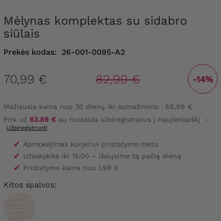
Mėlynas komplektas su sidabro
siūlais
Prekės kodas:
26-001-0095-A2
70,99 €
82,99 €
-14%
Mažiausia kaina nuo 30 dienų iki sumažinimo :
68,99 €
Pirk už
63.89 €
su nuolaida užsiregistravus į naujienlaiškį
-
Užsiregistruoti
✔
Apmokėjimas kurjeriui pristatymo metu
✔
Užsakykite iki 15:00 – išsiųsime tą pačią dieną
✔
Pristatymo kaina nuo 1,99 €
Kitos spalvos: