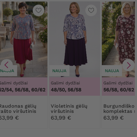
NAUJA
NAUJA
NAUJA
Galimi dydžiai
Galimi dydžiai
Galimi dydžiai
52/54, 56/58, 60/62
48/50, 56/58
56/58, 60/62
as gėlių
Violetinis gėlių
Burgundiško vyno
rašto viršutinis
viršutinis
komplektas s
komplektas
komplektas
smėlio spalv
63,99 €
63,99 €
63,99 €
gėlėmis