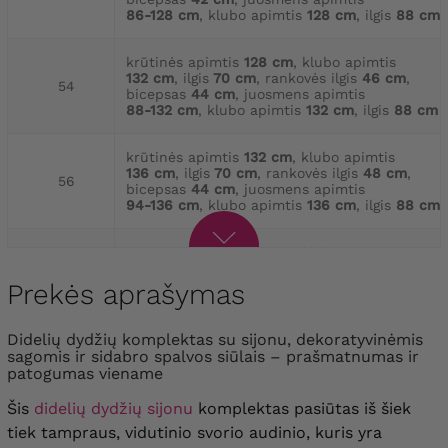
86-128 cm
, klubo apimtis
128 cm
, ilgis
88 cm
krūtinės apimtis
128 cm
, klubo apimtis
132 cm
, ilgis
70 cm
, rankovės ilgis
46 cm
,
54
bicepsas
44 cm
, juosmens apimtis
88-132 cm
, klubo apimtis
132 cm
, ilgis
88 cm
krūtinės apimtis
132 cm
, klubo apimtis
136 cm
, ilgis
70 cm
, rankovės ilgis
48 cm
,
56
bicepsas
44 cm
, juosmens apimtis
94-136 cm
, klubo apimtis
136 cm
, ilgis
88 cm
krūtinės apimtis
136 cm
, klubo apimtis
140 cm
, ilgis
72 cm
, rankovės ilgis
48 cm
,
58
bicepsas
46 cm
, juosmens apimtis
Prekės aprašymas
96-140 cm
, klubo apimtis
140 cm
, ilgis
88 cm
Didelių dydžių komplektas su sijonu, dekoratyvinėmis
sagomis ir sidabro spalvos siūlais – prašmatnumas ir
krūtinės apimtis
140 cm
, klubo apimtis
patogumas viename
146 cm
, ilgis
73 cm
, rankovės ilgis
49 cm
,
60
bicepsas
48 cm
, juosmens apimtis
Šis
didelių dydžių sijonu
komplektas pasiūtas iš šiek
100-144 cm
, klubo apimtis
144 cm
, ilgis
88 cm
tiek tampraus, vidutinio svorio audinio, kuris yra