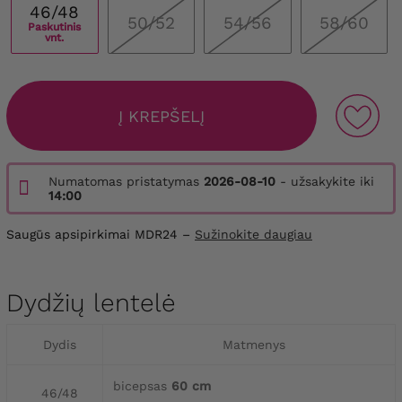
46/48
50/52
54/56
58/60
Paskutinis
vnt.
Į KREPŠELĮ
Numatomas pristatymas
2026-08-10
- užsakykite iki
14:00
Saugūs apsipirkimai MDR24 –
Sužinokite daugiau
Dydžių lentelė
Dydis
Matmenys
bicepsas
60 cm
46/48