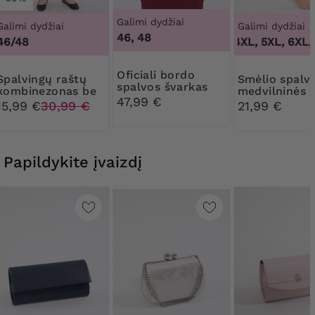
Galimi dydžiai
Galimi dydžiai
Galimi dydžiai
46, 48
46/48
3XL, 4XL, 5XL, 6XL, 
Oficiali bordo
gų raštų
Smėlio spalvos
spalvos švarkas
kombinezonas be
medvilninės
47,99 €
rankovių
formuojančio
15,99 €
30,99 €
21,99 €
kelnaitės su
nėriniais
Papildykite įvaizdį