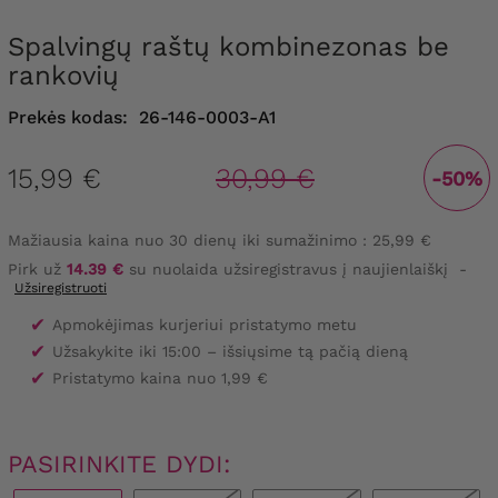
Spalvingų raštų kombinezonas be
rankovių
Prekės kodas:
26-146-0003-A1
15,99 €
30,99 €
-50%
Mažiausia kaina nuo 30 dienų iki sumažinimo :
25,99 €
Pirk už
14.39 €
su nuolaida užsiregistravus į naujienlaiškį
-
Užsiregistruoti
✔
Apmokėjimas kurjeriui pristatymo metu
✔
Užsakykite iki 15:00 – išsiųsime tą pačią dieną
✔
Pristatymo kaina nuo 1,99 €
PASIRINKITE DYDI: