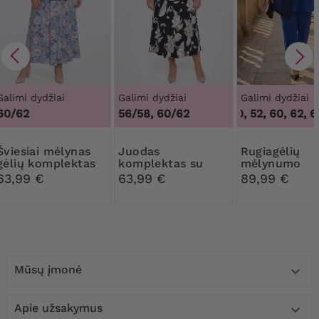
Galimi dydžiai
Galimi dydžiai
Galimi dydžiai
60/62
56/58, 60/62
48, 50, 52, 60, 62, 6
i mėlynas
Juodas
Rugiagėlių
gėlių komplektas
komplektas su
mėlynumo
smėlio ir pilkos
komplektas s
63,99 €
63,99 €
89,99 €
spalvos gėlėmis
blizgančiomis
rankovėmis
Mūsų įmonė

Apie užsakymus
