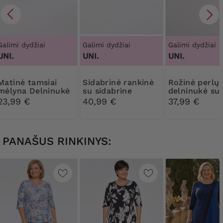
Galimi dydžiai
Galimi dydžiai
Galimi dydžiai
UNI.
UNI.
UNI.
nė tamsiai
Sidabrinė rankinė
Rožinė perlų
mėlyna Delninukė
su sidabrine
delninukė su
sagtimi
dekoracijomi
23,99 €
40,99 €
37,99 €
PANAŠUS RINKINYS: