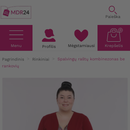
Paieška
0
Menu
Mėgstamiausi
Krepšelis
Profilis
Pagrindinis
Rinkiniai
Spalvingų raštų kombinezonas be
rankovių