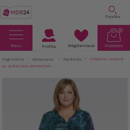
Paieška
0
Menu
Mėgstamiausi
Krepšelis
Profilis
Pagrindinis
Aksesuarai
Rankinės
Violetinė rankinė
su auksiniais elementais