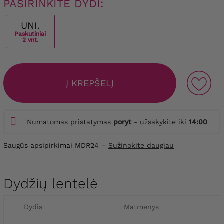
PASIRINKITE DYDI:
UNI.
Paskutiniai
2 vnt.
Į KREPŠELĮ
Numatomas pristatymas
poryt
- užsakykite iki
14:00
Saugūs apsipirkimai MDR24 –
Sužinokite daugiau
Dydžių lentelė
Dydis
Matmenys