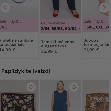
Galimi dydžiai
Galimi dydžiai
Galimi dydžiai
UNI.
3XL, 4XL, 5XL, 6XL, 7XL
1
48/50, 52/54, 56/58, 60/62
,
48/50, 52/54, 56/
nė rankinė
Juodos
Tamsiai mėlynos
su auksiniais
formuojančio
elegantiškos
elementais
kelnaitės su
44,99 €
21,99 €
kelnės su
35,99 €
gėlėtais nėrin
kišenėmis
Papildykite įvaizdį