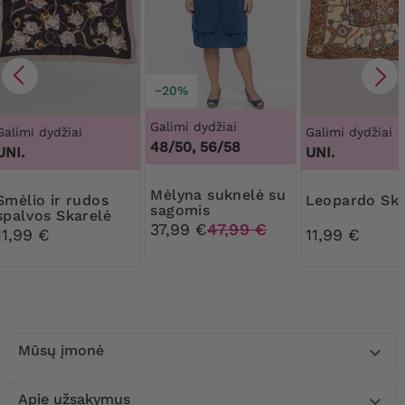
−20%
Galimi dydžiai
Galimi dydžiai
Galimi dydžiai
48/50, 56/58
UNI.
UNI.
Mėlyna suknelė su
ir rudos
Leopardo Sk
sagomis
spalvos Skarelė
37,99 €
47,99 €
11,99 €
11,99 €
Mūsų įmonė

Apie užsakymus
