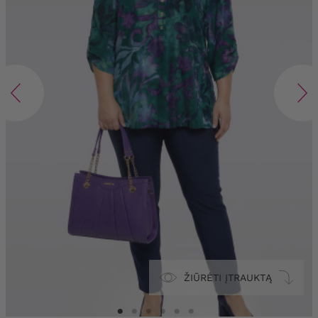
ŽIŪRĖTI ĮTRAUKTĄ