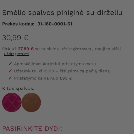
Smėlio spalvos piniginė su dirželiu
Prekės kodas:
31-160-0001-61
30,99 €
Pirk už
27.89 €
su nuolaida užsiregistravus į naujienlaiškį
-
Užsiregistruoti
✔
Apmokėjimas kurjeriui pristatymo metu
✔
Užsakykite iki 15:00 – išsiųsime tą pačią dieną
✔
Pristatymo kaina nuo 1,99 €
Kitos spalvos:
PASIRINKITE DYDI: