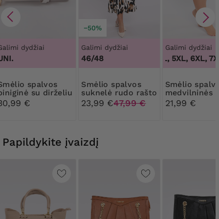
−50%
Galimi dydžiai
Galimi dydžiai
Galimi dydžiai
1
UNI.
46/48
3XL, 4XL, 5XL, 6XL, 7X
 spalvos
Smėlio spalvos
Smėlio spalvos
piniginė su dirželiu
suknelė rudo rašto
medvilninės
formuojančio
30,99 €
23,99 €
47,99 €
21,99 €
kelnaitės su
nėriniais
Papildykite įvaizdį