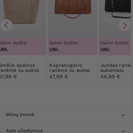
Galimi dydžiai
Galimi dydžiai
Galimi dydžiai
UNI.
UNI.
UNI.
 spalvos
Kupranugario
Juodas rankinė su
rankinė su aukso
rankinė su aukso
auksiniais
spalvos
detalėmis
apvadais
51,99 €
47,99 €
44,99 €
elementais
Mūsų įmonė

Apie užsakymus
