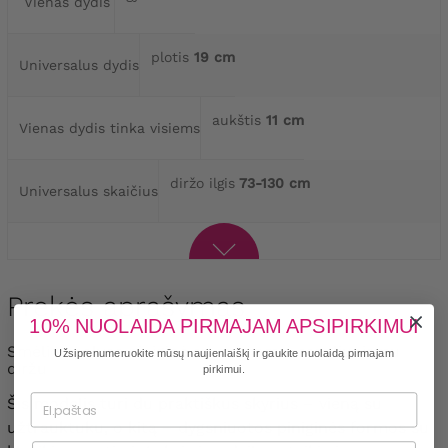
Vienas dydis
plotis
19 cm
Universalus dydis
aukštis
11 cm
Vienas dydis tinka visiems
diržo ilgis
73-130 cm
Universalus skaičius
Prekės aprašymas
10% NUOLAIDA PIRMAJAM APSIPIRKIMUI
Smėlio spalvos piniginė su nuimamu, reguliuojamu
Užsiprenumeruokite mūsų naujienlaiškį ir gaukite nuolaidą pirmajam
diržu
pirkimui.
Šis modelis turi du praktiškus skyrius – vieną su
užtrauktuku, o kitą – dygsniuotos piniginės formos su