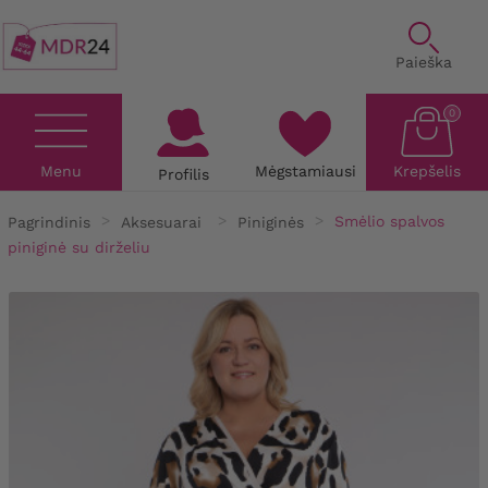
Paieška
0
Menu
Mėgstamiausi
Krepšelis
Profilis
Pagrindinis
Aksesuarai
Piniginės
Smėlio spalvos
piniginė su dirželiu