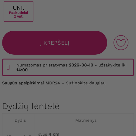
UNI.
Paskutiniai
2 vnt.
Į KREPŠELĮ
Numatomas pristatymas
2026-08-10
- užsakykite iki
14:00
Saugūs apsipirkimai MDR24 –
Sužinokite daugiau
Dydžių lentelė
Dydis
Matmenys
gylis
4 cm