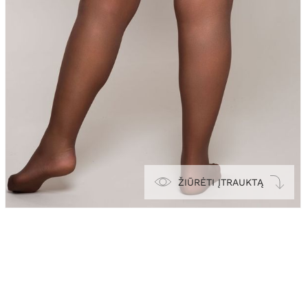
ŽIŪRĖTI ĮTRAUKTĄ