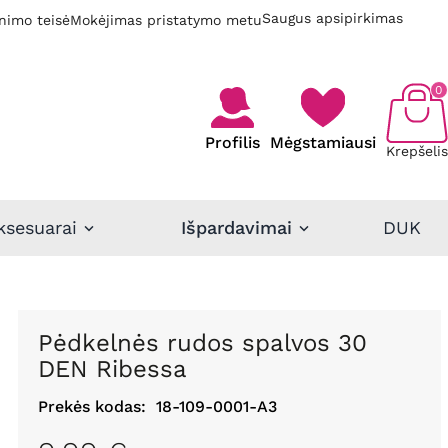
Saugus apsipirkimas
nimo teisė
Mokėjimas pristatymo metu
0
Profilis
Mėgstamiausi
Krepšelis
ksesuarai
Išpardavimai
DUK
Pėdkelnės rudos spalvos 30
DEN Ribessa
Prekės kodas:
18-109-0001-A3