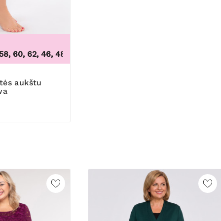
, 60, 62
,
46, 48, 50, 52, 54, 56, 58, 60, 62
60/62
wa