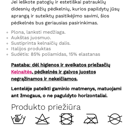
Jei ieškote patogių ir estetiškai patrauklių
didesnių dydžių pėdkelnių, kurios papildytų jūsų
aprangą ir suteiktų pasitikėjimo savimi, šios
pėdkelnės bus geriausias pasirinkimas.
Plona, ​​lanksti medžiaga.
Aukštas juosmuo.
Sustiprinta kelnaičių dalis.
Italijos produktas
Sudėtis: 85% poliamidas, 15% elastanas
Pastaba: dėl higienos ir sveikatos priežasčių
Kelnaitės
, pėdkelnės ir galvos juostos
negrąžinamos ir nekeičiamos.
Lentelėje pateikti gaminio matmenys, matuojami
ant žmogaus, o ne paguldyto horizontaliai.
Produkto priežiūra