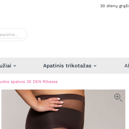
30 dienų grąži
užiai
Apatinis trikotažas
A
udos spalvos 30 DEN Ribessa