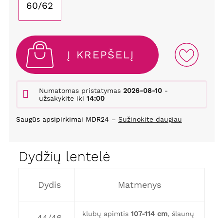
60/62
Į KREPŠELĮ
Numatomas pristatymas
2026-08-10
-
užsakykite iki
14:00
Saugūs apsipirkimai MDR24 –
Sužinokite daugiau
Dydžių lentelė
Dydis
Matmenys
klubų apimtis
107-114 cm
, šlaunų
44/46