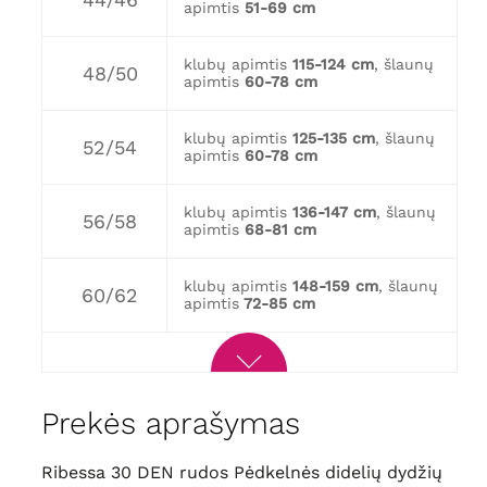
apimtis
51-69 cm
klubų apimtis
115-124 cm
, šlaunų
48/50
apimtis
60-78 cm
klubų apimtis
125-135 cm
, šlaunų
52/54
apimtis
60-78 cm
klubų apimtis
136-147 cm
, šlaunų
56/58
apimtis
68-81 cm
klubų apimtis
148-159 cm
, šlaunų
60/62
apimtis
72-85 cm
Prekės aprašymas
Ribessa 30 DEN rudos Pėdkelnės didelių dydžių