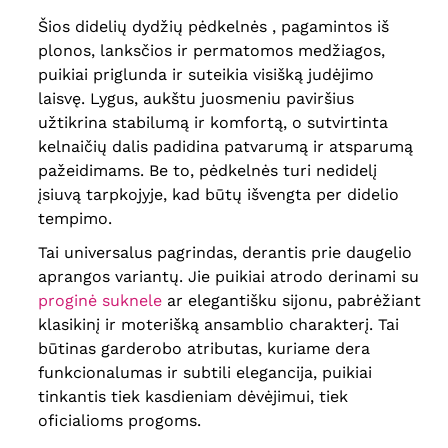
Šios didelių dydžių pėdkelnės , pagamintos iš
plonos, lanksčios ir permatomos medžiagos,
puikiai priglunda ir suteikia visišką judėjimo
laisvę. Lygus, aukštu juosmeniu paviršius
užtikrina stabilumą ir komfortą, o sutvirtinta
kelnaičių dalis padidina patvarumą ir atsparumą
pažeidimams. Be to, pėdkelnės turi nedidelį
įsiuvą tarpkojyje, kad būtų išvengta per didelio
tempimo.
Tai universalus pagrindas, derantis prie daugelio
aprangos variantų. Jie puikiai atrodo derinami su
proginė suknele
ar elegantišku sijonu, pabrėžiant
klasikinį ir moterišką ansamblio charakterį. Tai
būtinas garderobo atributas, kuriame dera
funkcionalumas ir subtili elegancija, puikiai
tinkantis tiek kasdieniam dėvėjimui, tiek
oficialioms progoms.