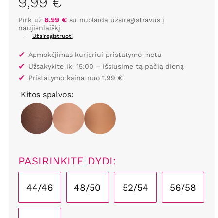
9,99 €
Pirk už
8.99 €
su nuolaida užsiregistravus į
naujienlaiškį
-
Užsiregistruoti
✔
Apmokėjimas kurjeriui pristatymo metu
✔
Užsakykite iki 15:00 – išsiųsime tą pačią dieną
✔
Pristatymo kaina nuo 1,99 €
Kitos spalvos:
PASIRINKITE DYDI:
44/46
48/50
52/54
56/58