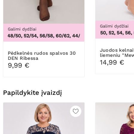
Galimi dydžiai
Galimi dydžiai
46, 48, 50, 52, 54, 56, 58
 48/50, 52/54, 56/58, 60/62
,
44/46, 48/50, 52/54, 56/58, 
Juodos kelnaitės aukštu
Pėdkelnės rudos spalvos 30
liemeniu "Me
DEN Ribessa
14,99 €
9,99 €
Papildykite įvaizdį