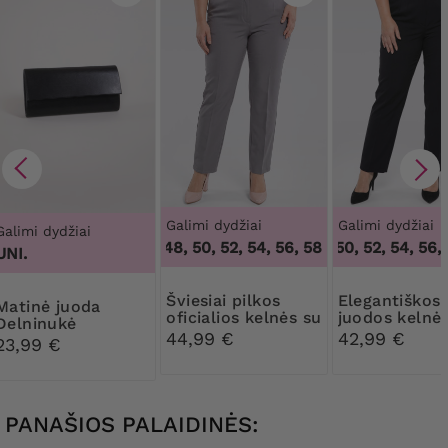
Galimi dydžiai
Galimi dydžiai
Galimi dydžiai
46, 48, 50, 52, 54, 56, 58, 60, 62, 64
48, 50, 52, 54, 56, 5
,
46, 4
UNI.
Šviesiai pilkos
Elegantiškos
nė juoda
oficialios kelnės su
juodos kelnė
Delninukė
kantu
klostėmis
44,99 €
42,99 €
23,99 €
PANAŠIOS PALAIDINĖS: