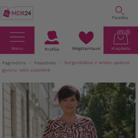
Paieška
0
Menu
Mėgstamiausi
Krepšelis
Profilis
Pagrindinis
Palaidinės
Burgundiškos ir smėlio spalvos
gyvūnų rašto palaidinė