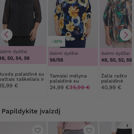
−30%
Galimi dydžiai
Galimi dydžiai
Galimi dydžiai
48, 50, 54, 56
56/58
48, 50, 52, 58
aidinė su
Tamsiai mėlyna
Žalia rašto
baltais taškeliais ir
palaidinė su
palaidinė
raišteliu
35,99 €
geltonomis
24,99 €
35,99 €
40,99 €
gėlėmis ir
dekoracija
Papildykite įvaizdį