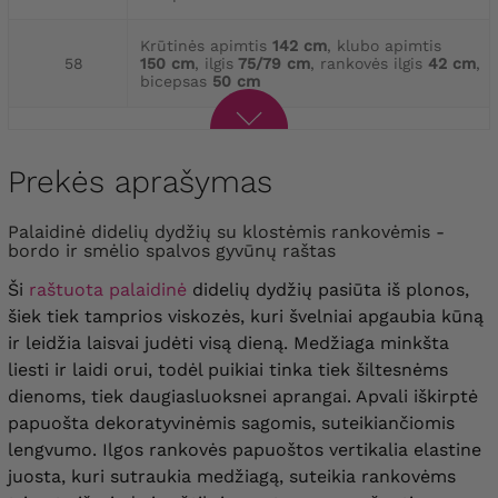
Krūtinės apimtis
142 cm
, klubo apimtis
58
150 cm
, ilgis
75/79 cm
, rankovės ilgis
42 cm
,
bicepsas
50 cm
Prekės aprašymas
palaidinė didelių dydžių su klostėmis rankovėmis -
bordo ir smėlio spalvos gyvūnų raštas
Ši
raštuota palaidinė
didelių dydžių pasiūta iš plonos,
šiek tiek tamprios viskozės, kuri švelniai apgaubia kūną
ir leidžia laisvai judėti visą dieną. Medžiaga minkšta
liesti ir laidi orui, todėl puikiai tinka tiek šiltesnėms
dienoms, tiek daugiasluoksnei aprangai. Apvali iškirptė
papuošta dekoratyvinėmis sagomis, suteikiančiomis
lengvumo. Ilgos rankovės papuoštos vertikalia elastine
juosta, kuri sutraukia medžiagą, suteikia rankovėms