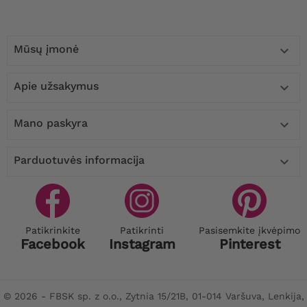
Mūsų įmonė

Apie užsakymus

Mano paskyra

Parduotuvės informacija

Patikrinkite
Patikrinti
Pasisemkite įkvėpimo
Facebook
Instagram
Pinterest
© 2026 - FBSK sp. z o.o., Zytnia 15/21B, 01-014 Varšuva, Lenkija,