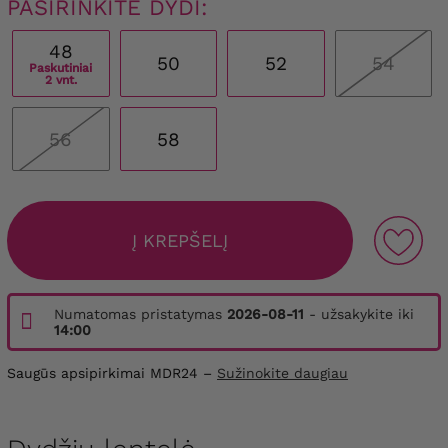
PASIRINKITE DYDI:
48
50
52
54
Paskutiniai
2 vnt.
56
58
Į KREPŠELĮ
Numatomas pristatymas
2026-08-11
- užsakykite iki
14:00
Saugūs apsipirkimai MDR24 –
Sužinokite daugiau