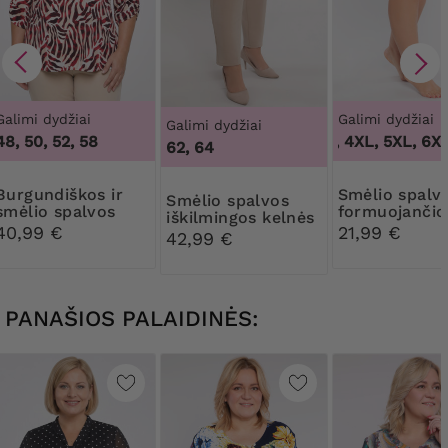
Galimi dydžiai
Galimi dydžiai
Galimi dydžiai
48, 50, 52, 58
3XL, 4XL, 5XL, 6XL,
62, 64
diškos ir
Smėlio spalvos
Smėlio spalvos
smėlio spalvos
formuojančio
iškilmingos kelnės
gyvūnų rašto
kelnaitės su 
40,99 €
21,99 €
42,99 €
palaidinė
nėriniais
PANAŠIOS PALAIDINĖS: