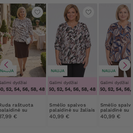
NAUJA
NAUJA
NAUJA
Galimi dydžiai
Galimi dydžiai
Galimi dydžiai
, 52, 54, 56, 58
,
48, 50, 52, 54, 56, 58
48, 50, 52, 54, 56, 58
,
48, 50, 52, 54, 56, 5
48, 50, 52, 54, 56, 5
raštuota
Smėlio spalvos
Smėlio spalvos
palaidinė su
palaidinė su žaliais
palaidinė su
kaklaraiščiu ir
ir bordo spalvos
rugiagėlių m
37,99 €
40,99 €
40,99 €
sage
raštais
ir oranžinės
spalvos rašta