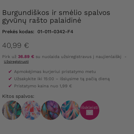
Burgundiškos ir smėlio spalvos
gyvūnų rašto palaidinė
Prekės kodas:
01-011-0342-F4
40,99 €
Pirk už
36.89 €
su nuolaida užsiregistravus į naujienlaiškį
-
Užsiregistruoti
✔
Apmokėjimas kurjeriui pristatymo metu
✔
Užsakykite iki 15:00 – išsiųsime tą pačią dieną
✔
Pristatymo kaina nuo 1,99 €
Kitos spalvos:
Išskleisti