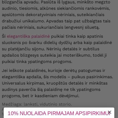
blizgančia apvadu. Pasiūta iš lygaus, minkšto megzto
audinio, tiesiomis, alkūnes siekiančiomis rankovėmis,
apsiūtomis dekoratyviniais nėriniais, suteikiančiais
drabužiui unikalumo. Apvadas taip pat užbaigtas tais
pačiais nėriniais, sukuriančiais lengvesnį siluetą.
Ši
elegantiška palaidinė
puikiai tinka kaip apatinis
sluoksnis po švarku didelių dydžių arba kaip palaidinė
su platėjančiu sijonu. Nėrinių detalės ir subtilus
apdailos blizgesys suteikia jai moteriškumo, todėl ji
puikiai tinka ypatingoms progoms.
Jei ieškote palaidinės, kurioje derėtų patogumas ir
elegantiška apdaila, šis modelis – puikus pasirinkimas.
Universalus kirpimas, kruopštūs detalės ir minkštas
audinys paverčia šią palaidinę ne tik ypatingoms
progoms, bet ir kasdieniam dėvėjimui.
Medžiaga: lanksti, vidutinio storio.
Apvali iškirptė.
10% NUOLAIDA PIRMAJAM APSIPIRKIMUI
¾ rankovės.