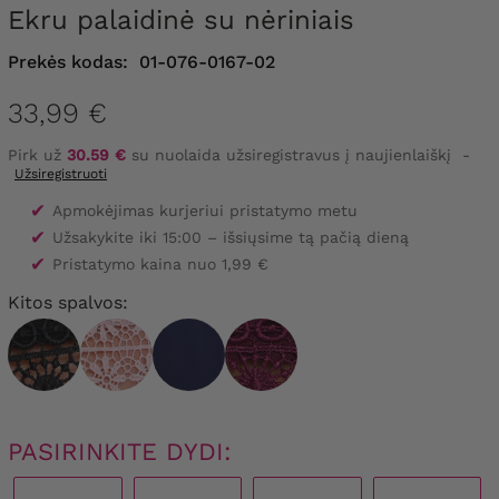
Ekru palaidinė su nėriniais
Prekės kodas:
01-076-0167-02
33,99 €
Pirk už
30.59 €
su nuolaida užsiregistravus į naujienlaiškį
-
Užsiregistruoti
✔
Apmokėjimas kurjeriui pristatymo metu
✔
Užsakykite iki 15:00 – išsiųsime tą pačią dieną
✔
Pristatymo kaina nuo 1,99 €
Kitos spalvos:
PASIRINKITE DYDI: