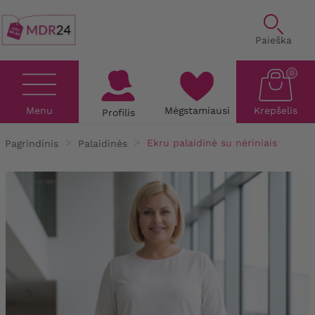
Paieška
0
Menu
Mėgstamiausi
Krepšelis
Profilis
Pagrindinis
Palaidinės
Ekru palaidinė su nėriniais