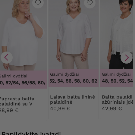
Galimi dydžiai
Galimi dydžiai
Galimi dydžiai
46, 52, 54, 56, 58, 60, 62
,
46, 52, 54, 56, 5
48, 50, 52, 54,
, 52/54, 56/58, 60/62
,
48/50, 52/54, 56/58, 60/62
Laisva balta lininė
Balta palaidinė su
ta balta
palaidinė
ažūriniais įdė
palaidinė su V
40,99 €
42,99 €
formos iškirpte
28,99 €
Papildykite įvaizdį