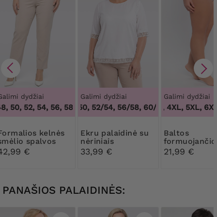
Galimi dydžiai
Galimi dydžiai
Galimi dydžiai
, 50, 52, 54, 56, 58, 60, 62, 64
48/50, 52/54, 56/58, 60/62
,
46, 48, 50, 52, 54, 56, 58, 6
3XL, 4XL, 5XL, 6XL,
,
48/50, 52/54,
s kelnės
Ekru palaidinė su
Baltos
smėlio spalvos
nėriniais
formuojančio
kelnaitės su 
42,99 €
33,99 €
21,99 €
nėriniais
PANAŠIOS PALAIDINĖS: