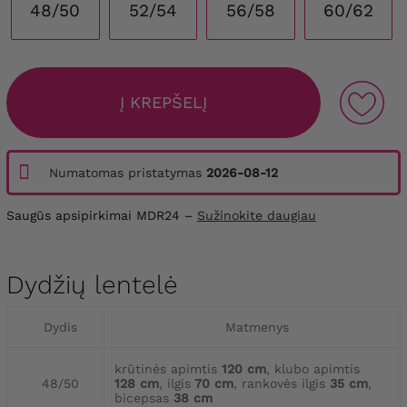
48/50
52/54
56/58
60/62
Į KREPŠELĮ
Numatomas pristatymas
2026-08-12
Saugūs apsipirkimai MDR24 –
Sužinokite daugiau
Dydžių lentelė
Dydis
Matmenys
krūtinės apimtis
120 cm
, klubo apimtis
48/50
128 cm
, ilgis
70 cm
, rankovės ilgis
35 cm
,
bicepsas
38 cm