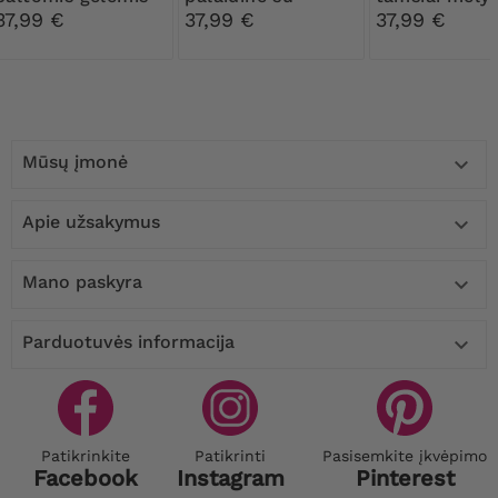
tamsiai mėlynomis
gėlėmis
37,99 €
37,99 €
37,99 €
gėlėmis
Mūsų įmonė

Apie užsakymus

Mano paskyra

Parduotuvės informacija

Patikrinkite
Patikrinti
Pasisemkite įkvėpimo
Facebook
Instagram
Pinterest