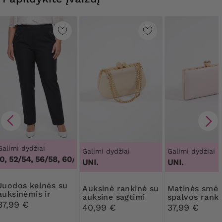
Galimi dydžiai
Galimi dydžiai
Galimi dydžiai
, 52/54, 56/58, 60/62
,
48/50, 52/54, 56/58, 60/62
UNI.
UNI.
elnės su
Auksinė rankinė su
Matinės smėlio
auksinėmis ir
auksine sagtimi
spalvos ranki
juodomis sagomis
37,99 €
dekoratyvine
40,99 €
37,99 €
sagtimi