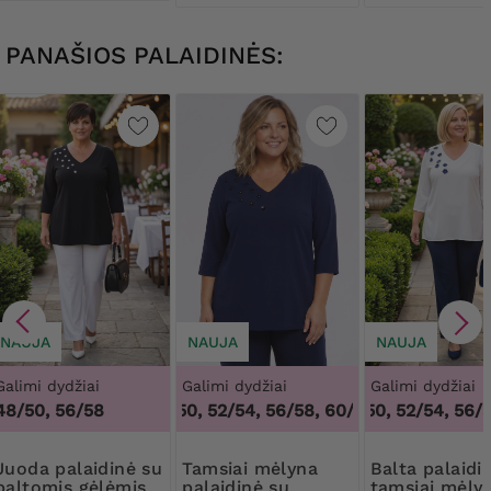
PANAŠIOS PALAIDINĖS:
NAUJA
NAUJA
NAUJA
Galimi dydžiai
Galimi dydžiai
Galimi dydžiai
48/50, 56/58
48/50, 52/54, 56/58, 60/62
48/50, 52/54, 56/5
,
48/50, 52/54,
aidinė su
Tamsiai mėlyna
Balta palaidinė su
baltomis gėlėmis
palaidinė su
tamsiai mėly