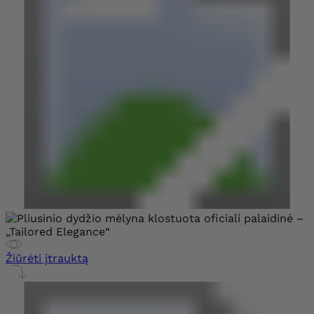
Žiūrėti įtrauktą