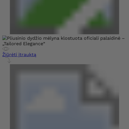
Žiūrėti įtrauktą