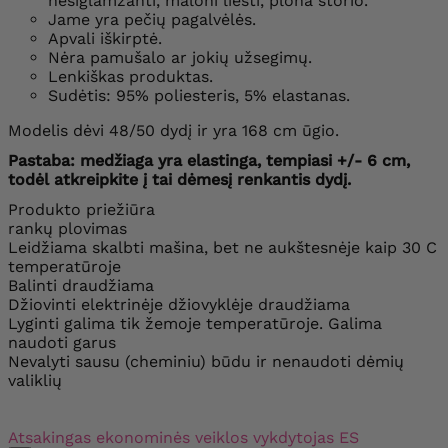
nesiglamžanti, maloni liesti, plona storio.
Jame yra pečių pagalvėlės.
Apvali iškirptė.
Nėra pamušalo ar jokių užsegimų.
Lenkiškas produktas.
Sudėtis: 95% poliesteris, 5% elastanas.
Modelis dėvi 48/50 dydį ir yra 168 cm ūgio.
Pastaba: medžiaga yra elastinga, tempiasi +/- 6 cm,
todėl atkreipkite į tai dėmesį renkantis dydį.
Produkto priežiūra
rankų plovimas
Leidžiama skalbti mašina, bet ne aukštesnėje kaip 30 C
temperatūroje
Balinti draudžiama
Džiovinti elektrinėje džiovyklėje draudžiama
Lyginti galima tik žemoje temperatūroje. Galima
naudoti garus
Nevalyti sausu (cheminiu) būdu ir nenaudoti dėmių
valiklių
Atsakingas ekonominės veiklos vykdytojas ES