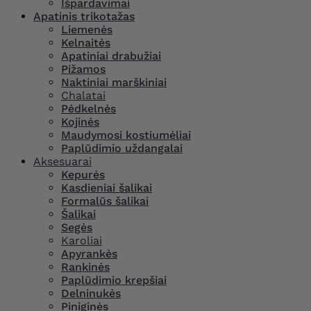
Išpardavimai
Apatinis trikotažas
Liemenės
Kelnaitės
Apatiniai drabužiai
Pižamos
Naktiniai marškiniai
Chalatai
Pėdkelnės
Kojinės
Maudymosi kostiumėliai
Paplūdimio uždangalai
Aksesuarai
Kepurės
Kasdieniai šalikai
Formalūs šalikai
Šalikai
Segės
Karoliai
Apyrankės
Rankinės
Paplūdimio krepšiai
Delninukės
Piniginės