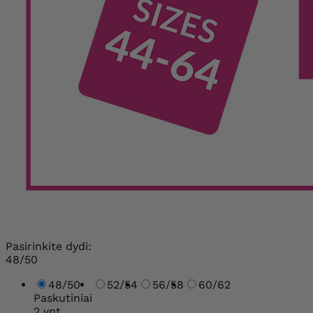
Pasirinkite dydi:
48/50
48/50
52/54
56/58
60/62
Paskutiniai
2 vnt.