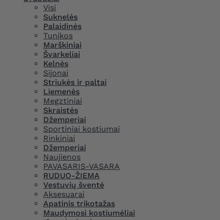
Visi
Suknelės
Palaidinės
Tunikos
Marškiniai
Švarkeliai
Kelnės
Sijonai
Striukės ir paltai
Liemenės
Megztiniai
Skraistės
Džemperiai
Sportiniai kostiumai
Rinkiniai
Džemperiai
Naujienos
PAVASARIS-VASARA
RUDUO-ŽIEMA
Vestuvių šventė
Aksesuarai
Apatinis trikotažas
Maudymosi kostiumėliai