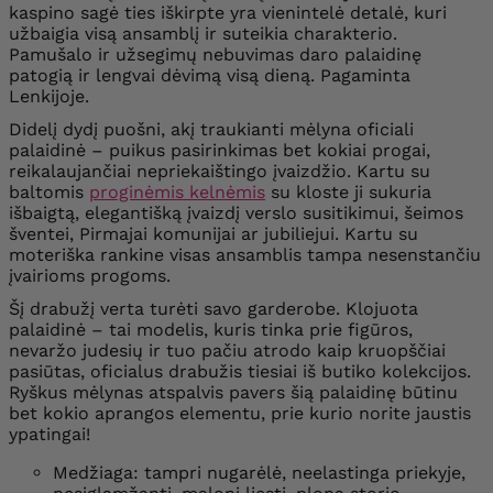
kaspino sagė ties iškirpte yra vienintelė detalė, kuri
užbaigia visą ansamblį ir suteikia charakterio.
Pamušalo ir užsegimų nebuvimas daro palaidinę
patogią ir lengvai dėvimą visą dieną. Pagaminta
Lenkijoje.
Didelį dydį puošni, akį traukianti mėlyna oficiali
palaidinė – puikus pasirinkimas bet kokiai progai,
reikalaujančiai nepriekaištingo įvaizdžio. Kartu su
baltomis
proginėmis kelnėmis
su kloste ji sukuria
išbaigtą, elegantišką įvaizdį verslo susitikimui, šeimos
šventei, Pirmajai komunijai ar jubiliejui. Kartu su
moteriška rankine visas ansamblis tampa nesenstančiu
įvairioms progoms.
Šį drabužį verta turėti savo garderobe. Klojuota
palaidinė – tai modelis, kuris tinka prie figūros,
nevaržo judesių ir tuo pačiu atrodo kaip kruopščiai
pasiūtas, oficialus drabužis tiesiai iš butiko kolekcijos.
Ryškus mėlynas atspalvis pavers šią palaidinę būtinu
bet kokio aprangos elementu, prie kurio norite jaustis
ypatingai!
Medžiaga: tampri nugarėlė, neelastinga priekyje,