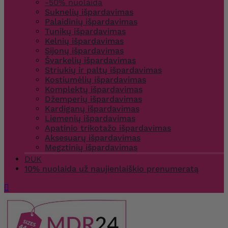
-50% nuolaida
Suknelių išpardavimas
Palaidinių išpardavimas
Tunikų išpardavimas
Kelnių išpardavimas
Sijonų išpardavimas
Švarkelių išpardavimas
Striukių ir paltų išpardavimas
Kostiumėlių išpardavimas
Komplektų išpardavimas
Džemperių išpardavimas
Kardiganų išpardavimas
Liemenių išpardavimas
Apatinio trikotažo išpardavimas
Aksesuarų išpardavimas
Megztinių išpardavimas
DUK
10% nuolaida už naujienlaiškio prenumeratą
