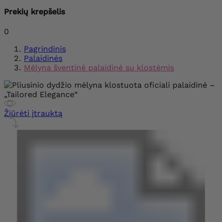
Prekių krepšelis
0
Pagrindinis
Palaidinės
Mėlyna šventinė palaidinė su klostėmis
Žiūrėti įtrauktą