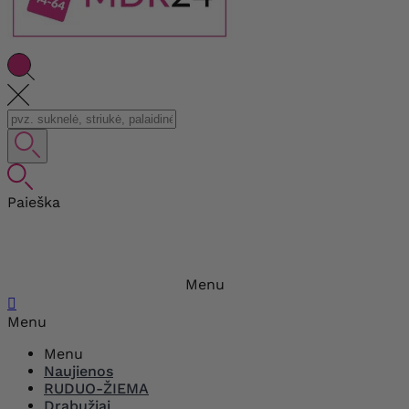
Paieška
Menu

Menu
Menu
Naujienos
RUDUO-ŽIEMA
Drabužiai