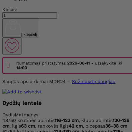
Kiekis:
Į krepšelį
Numatomas pristatymas
2026-08-11
- užsakykite iki
14:00
Saugūs apsipirkimai MDR24 –
Sužinokite daugiau
Dydžių lentelė
Dydis
Matmenys
48/50
krūtinės apimtis
116-122 cm
, klubo apimtis
120-126
cm
, ilgis
63 cm
, rankovės ilgis
42 cm
, bicepsas
36-38 cm
52/54
krūtinės apimtis
124-130 cm
, klubo apimtis
128-