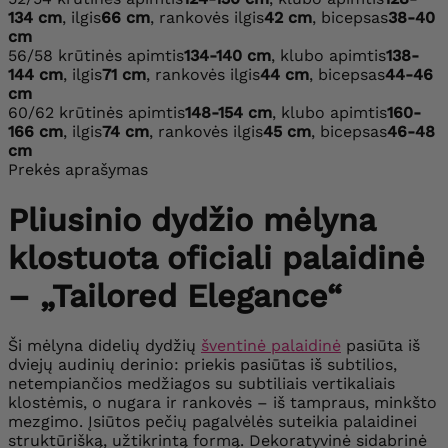
134 cm
, ilgis
66 cm
, rankovės ilgis
42 cm
, bicepsas
38-40
cm
56/58
krūtinės apimtis
134-140 cm
, klubo apimtis
138-
144 cm
, ilgis
71 cm
, rankovės ilgis
44 cm
, bicepsas
44-46
cm
60/62
krūtinės apimtis
148-154 cm
, klubo apimtis
160-
166 cm
, ilgis
74 cm
, rankovės ilgis
45 cm
, bicepsas
46-48
cm
Prekės aprašymas
Pliusinio dydžio mėlyna
klostuota oficiali palaidinė
– „Tailored Elegance“
Ši mėlyna didelių dydžių
šventinė palaidinė
pasiūta iš
dviejų audinių derinio: priekis pasiūtas iš subtilios,
netempiančios medžiagos su subtiliais vertikaliais
klostėmis, o nugara ir rankovės – iš tampraus, minkšto
mezgimo. Įsiūtos pečių pagalvėlės suteikia palaidinei
struktūrišką, užtikrintą formą. Dekoratyvinė sidabrinė