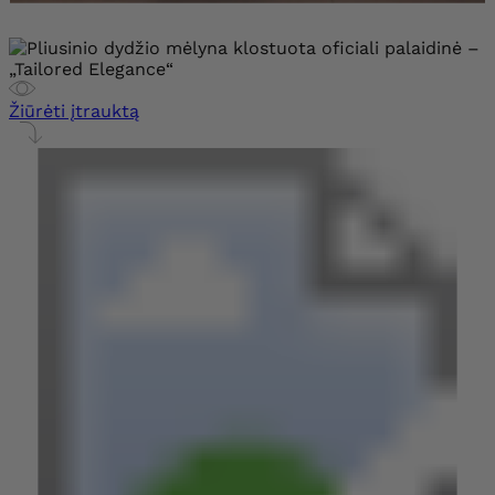
Žiūrėti įtrauktą