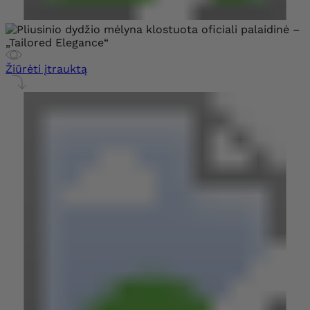
Žiūrėti įtrauktą