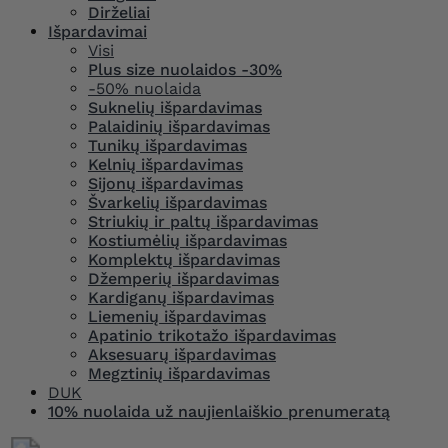
Dirželiai
Išpardavimai
Visi
Plus size nuolaidos -30%
-50% nuolaida
Suknelių išpardavimas
Palaidinių išpardavimas
Tunikų išpardavimas
Kelnių išpardavimas
Sijonų išpardavimas
Švarkelių išpardavimas
Striukių ir paltų išpardavimas
Kostiumėlių išpardavimas
Komplektų išpardavimas
Džemperių išpardavimas
Kardiganų išpardavimas
Liemenių išpardavimas
Apatinio trikotažo išpardavimas
Aksesuarų išpardavimas
Megztinių išpardavimas
DUK
10% nuolaida už naujienlaiškio prenumeratą