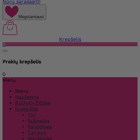
Norų sąrašas
(0)
Mėgstamiausi
Krepšelis
0
Prekių krepšelis
0
Menu
Menu
Naujienos
RUDUO-ŽIEMA
Drabužiai
Visi
Suknelės
Palaidinės
Tunikos
Marškiniai