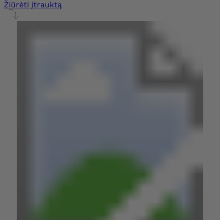
Žiūrėti įtrauktą