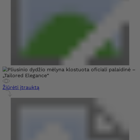
Žiūrėti įtrauktą