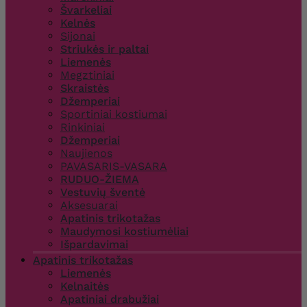
Švarkeliai
Kelnės
Sijonai
Striukės ir paltai
Liemenės
Megztiniai
Skraistės
Džemperiai
Sportiniai kostiumai
Rinkiniai
Džemperiai
Naujienos
PAVASARIS-VASARA
RUDUO-ŽIEMA
Vestuvių šventė
Aksesuarai
Apatinis trikotažas
Maudymosi kostiumėliai
Išpardavimai
Apatinis trikotažas
Liemenės
Kelnaitės
Apatiniai drabužiai