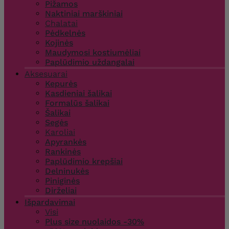
Pižamos
Naktiniai marškiniai
Chalatai
Pėdkelnės
Kojinės
Maudymosi kostiumėliai
Paplūdimio uždangalai
Aksesuarai
Kepurės
Kasdieniai šalikai
Formalūs šalikai
Šalikai
Segės
Karoliai
Apyrankės
Rankinės
Paplūdimio krepšiai
Delninukės
Piniginės
Dirželiai
Išpardavimai
Visi
Plus size nuolaidos -30%