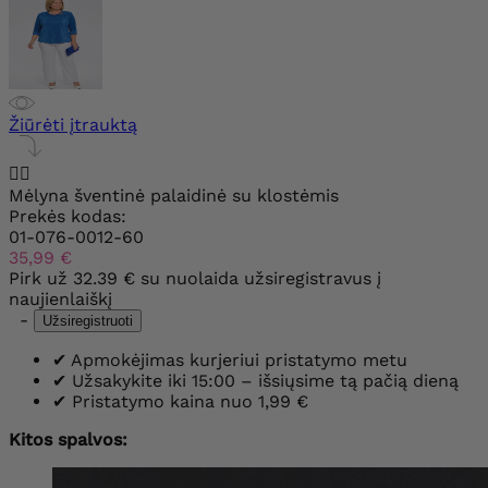
Žiūrėti įtrauktą


Mėlyna šventinė palaidinė su klostėmis
Prekės kodas:
01-076-0012-60
35,99 €
Pirk už
32.39 €
su nuolaida užsiregistravus į
naujienlaiškį
-
Užsiregistruoti
✔
Apmokėjimas kurjeriui pristatymo metu
✔
Užsakykite iki 15:00 – išsiųsime tą pačią dieną
✔
Pristatymo kaina nuo 1,99 €
Kitos spalvos: