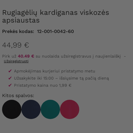
Rugiagėlių kardiganas viskozės
apsiaustas
Prekės kodas:
12-001-0042-60
44,99 €
Pirk už
40.49 €
su nuolaida užsiregistravus į naujienlaiškį
-
Užsiregistruoti
✔
Apmokėjimas kurjeriui pristatymo metu
✔
Užsakykite iki 15:00 – išsiųsime tą pačią dieną
✔
Pristatymo kaina nuo 1,99 €
Kitos spalvos: