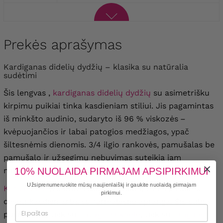
Prekės aprašymas
kardiganas didelių dydžių – klasika su natūralia
sudėtimi
Šis lengvas ,
kardiganas didelių dydžių
su asimetrišku
kirpimu puikiai tinka kasdieniam stiliui. Jis pagamintas
iš minkšto audinio, sudaryto iš 96 % viskozės
–
kvėpuojančios ir labai patogios medžiagos, ypač
šiltesnėmis dienomis. 3/4 ilgio rankovės, pamušalas be
pamušalo ir užsegimų nebuvimas suteikia jam
10% NUOLAIDA PIRMAJAM APSIPIRKIMUI
minimalistinį, kasdienišką pojūtį ir yra patogus dėvėti.
Užsiprenumeruokite mūsų naujienlaiškį ir gaukite nuolaidą pirmajam
Kardiganas
yra universalaus dizaino, todėl
jį galima
pirkimui.
dėvėti kasdien arba su formalesne apranga. Šis
stilius
puikiai dera tiek su
patogia suknele
, tiek su
proginėmis