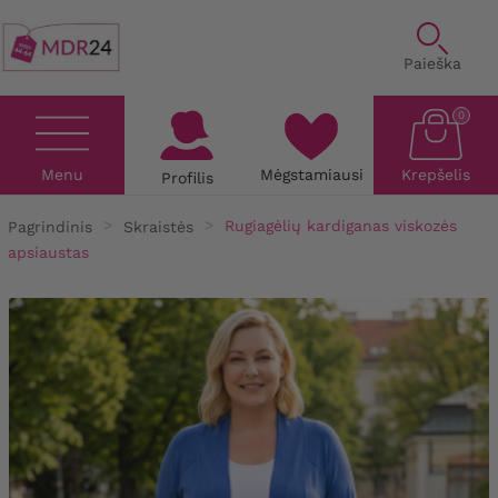
Paieška
0
Menu
Mėgstamiausi
Krepšelis
Profilis
Pagrindinis
Skraistės
Rugiagėlių kardiganas viskozės
apsiaustas