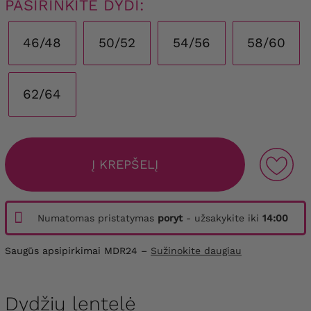
PASIRINKITE DYDI:
46/48
50/52
54/56
58/60
62/64
Į KREPŠELĮ
Numatomas pristatymas
poryt
- užsakykite iki
14:00
Saugūs apsipirkimai MDR24 –
Sužinokite daugiau
Dydžių lentelė