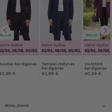
NAUJA
NAUJA
Galimi dydžiai
Galimi dydžiai
Galimi dydžiai
2/54, 56/58, 60/62
48/50, 52/54, 56/58, 60/62
,
48/50, 52/54, 56/58, 60/62
,
48/50, 52/54, 56
52/54, 56/58,
Juodas kardiganas
Tamsiai mėlynas
Violetinė
kardiganas
kardiganas
40,99 €
40,99 €
40,99 €
Mūsų įmonė
