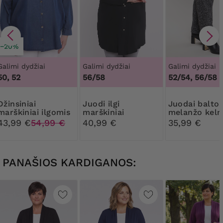
−20%
Galimi dydžiai
Galimi dydžiai
Galimi dydžiai
50, 52
56/58
52/54, 56/58
siniai
Juodi ilgi
Juodai baltos
marškiniai ilgomis
marškiniai
melanžo keln
rankovėmis
43,99 €
54,99 €
40,99 €
35,99 €
PANAŠIOS KARDIGANOS: