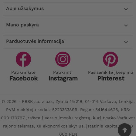
Apie užsakymus

Mano paskyra

Parduotuvės informacija

Patikrinkite
Patikrinti
Pasisemkite įkvėpimo
Facebook
Instagram
Pinterest
© 2026 - FBSK sp. z o.o., Zytnia 15/21B, 01-014 Varšuva, Lenkija,
PVM mokėtojo kodas: 5223333899, Regon: 541644626, KRS:
0001170797 įrašyta į Verslo įmonių registrą, kurį tvarko Varšuvos
rajono teismas, XII ekonomikos skyrius, įstatinis kapitalas: 100
000 PLN