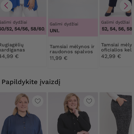
Galimi dydžiai
Galimi dydžiai
Galimi dydžiai
0/52, 54/56, 58/60, 62/64
,
46/48, 50/52, 54/56, 58/60, 62
46, 50, 52, 54, 56, 58, 
UNI.
agėlių
Tamsiai mėlynos
Tamsiai mėlynos ir
kardiganas
oficialios kel
raudonos spalvos
viskozės
44,99 €
42,99 €
raštuotas šilkine
11,99 €
apsiaustas
skarelė
Papildykite įvaizdį