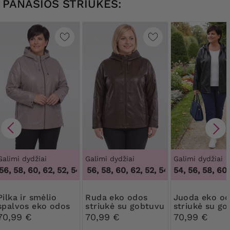
PANAŠIOS STRIUKĖS:
Galimi dydžiai
Galimi dydžiai
Galimi dydžiai
56, 58, 60, 62
,
52, 54, 56, 58, 60, 62
52, 54, 56, 58, 60, 62
,
52, 54, 56, 58, 60, 62
54, 56, 58, 60,
r smėlio
Ruda eko odos
Juoda eko odos
spalvos eko odos
striukė su gobtuvu
striukė su g
striukė su gobtuvu
70,99 €
70,99 €
70,99 €