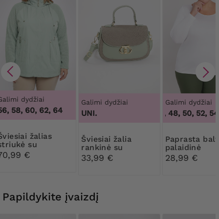
Galimi dydžiai
Galimi dydžiai
Galimi dydžiai
56, 58, 60, 62, 64
UNI.
44, 46, 48, 50, 52, 54,
i žalias
Šviesiai žalia
Paprasta balta
striukė su
rankinė su
palaidinė
medžiaginėmis
70,99 €
rankena viršuje
33,99 €
28,99 €
rankovėmis
Papildykite įvaizdį