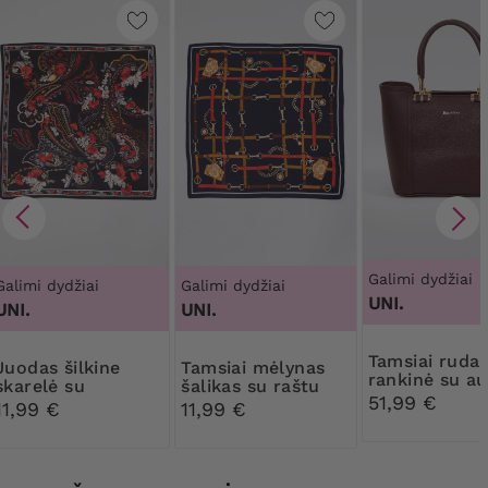
Galimi dydžiai
Galimi dydžiai
Galimi dydžiai
UNI.
UNI.
UNI.
Tamsiai ruda
šilkine
Tamsiai mėlynas
rankinė su a
skarelė su
šalikas su raštu
spalvos deta
51,99 €
raudonais raštais
11,99 €
11,99 €