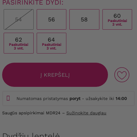
PASIRINKITE DYDI:
60
54
56
58
Paskutiniai
3 vnt.
62
64
Paskutiniai
Paskutiniai
3 vnt.
3 vnt.
Į KREPŠELĮ
Numatomas pristatymas
poryt
- užsakykite iki
14:00
Saugūs apsipirkimai MDR24 –
Sužinokite daugiau
Dydžių lentelė