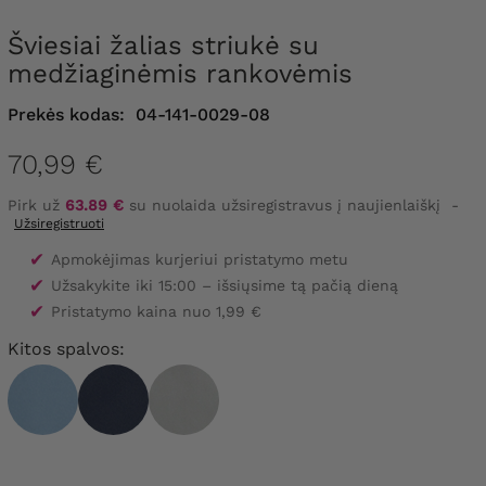
Šviesiai žalias striukė su
medžiaginėmis rankovėmis
Prekės kodas:
04-141-0029-08
70,99 €
Pirk už
63.89 €
su nuolaida užsiregistravus į naujienlaiškį
-
Užsiregistruoti
✔
Apmokėjimas kurjeriui pristatymo metu
✔
Užsakykite iki 15:00 – išsiųsime tą pačią dieną
✔
Pristatymo kaina nuo 1,99 €
Kitos spalvos: