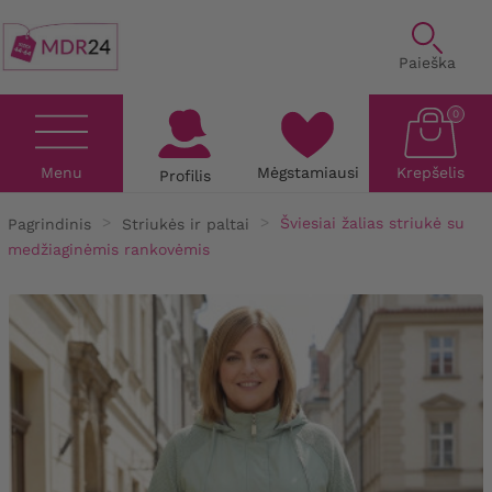
Paieška
0
Menu
Mėgstamiausi
Krepšelis
Profilis
Pagrindinis
Striukės ir paltai
Šviesiai žalias striukė su
medžiaginėmis rankovėmis