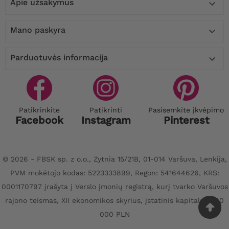
Apie užsakymus

Mano paskyra

Parduotuvės informacija

Patikrinkite
Patikrinti
Pasisemkite įkvėpimo
Facebook
Instagram
Pinterest
© 2026 - FBSK sp. z o.o., Zytnia 15/21B, 01-014 Varšuva, Lenkija,
PVM mokėtojo kodas: 5223333899, Regon: 541644626, KRS:
0001170797 įrašyta į Verslo įmonių registrą, kurį tvarko Varšuvos
rajono teismas, XII ekonomikos skyrius, įstatinis kapitalas: 100
000 PLN