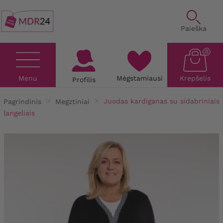
Paieška
0
Menu
Mėgstamiausi
Krepšelis
Profilis
Pagrindinis
Megztiniai
Juodas kardiganas su sidabriniais
langeliais