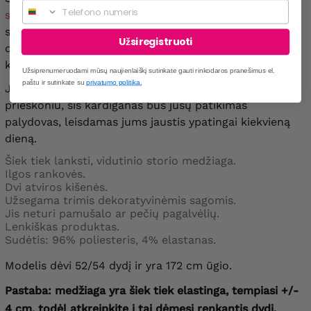
Phone
sijonu
, sukuriant įvaizdį, tinkantį darbui, šeimos
susibūrimams ar vakaro išvykoms. Jį taip pat galima
Užsiregistruoti
derinti su paprasta, lygia palaidine ar
marškiniais
, kad
kasdienė apranga būtų stilingesnė.
Užsiprenumeruodami mūsų naujienlaiškį sutinkate gauti rinkodaros pranešimus el.
paštu ir sutinkate su
privatumo politika.
Jei vertinate klasikinius sprendimus su elegancijos
prieskoniu, šis kardiganas bus jūsų patikimas
palydovas, leisdamas jums jaustis ypatingai kiekvieną
dieną.
Šiek tiek lanksti, vidutinio storio medžiaga.
Ilgos rankovės.
Dvi atviros kišenės.
Užsegama trimis dekoratyvinėmis sagomis.
Jis neturi pamušalo ar pečių pagalvėlių.
Lenkiškas produktas.
Sudėtis: 96% poliesteris, 4% elastanas.
Modelis dėvi 52/54 dydį ir yra 172 cm ūgio.
Pastaba: medžiaga yra šiek tiek elastinga, tempiasi +/-
4 cm, todėl atkreipkite į tai dėmesį renkantis dydį.