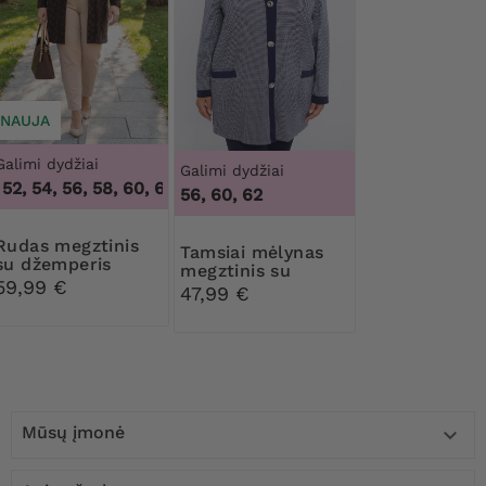
NAUJA
Galimi dydžiai
Galimi dydžiai
52, 54, 56, 58, 60, 62, 64
,
48, 50, 52, 54, 56, 58, 60, 62, 64
56, 60, 62
megztinis
Tamsiai mėlynas
su džemperis
megztinis su
59,99 €
sidabro siūlais
47,99 €
Mūsų įmonė
