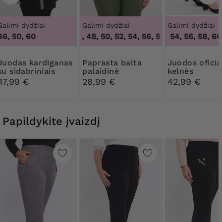
Galimi dydžiai
Galimi dydžiai
Galimi dydžiai
46, 50, 60
44, 46, 48, 50, 52, 54, 56, 58, 60, 62, 64
50, 52, 54, 56, 58, 60,
,
44,
rdiganas
Paprasta balta
Juodos oficialios
su sidabriniais
palaidinė
kelnės
langeliais
47,99 €
28,99 €
42,99 €
Papildykite įvaizdį