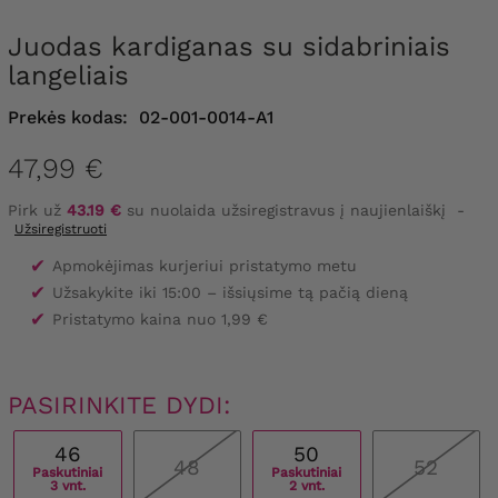
Juodas kardiganas su sidabriniais
langeliais
Prekės kodas:
02-001-0014-A1
47,99 €
Pirk už
43.19 €
su nuolaida užsiregistravus į naujienlaiškį
-
Užsiregistruoti
✔
Apmokėjimas kurjeriui pristatymo metu
✔
Užsakykite iki 15:00 – išsiųsime tą pačią dieną
✔
Pristatymo kaina nuo 1,99 €
PASIRINKITE DYDI:
46
50
48
52
Paskutiniai
Paskutiniai
3 vnt.
2 vnt.