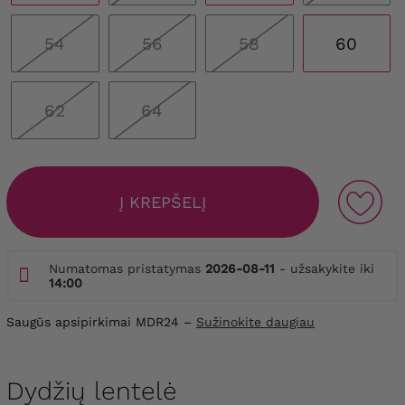
54
56
58
60
62
64
Į KREPŠELĮ
Numatomas pristatymas
2026-08-11
- užsakykite iki
14:00
Saugūs apsipirkimai MDR24 –
Sužinokite daugiau
Dydžių lentelė