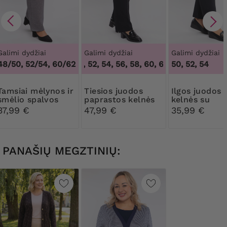
Galimi dydžiai
Galimi dydžiai
Galimi dydžiai
48/50, 52/54, 60/62
48, 50, 52, 54, 56, 58, 60, 62, 64
50, 52, 54
,
48, 50, 52,
lynos ir
Tiesios juodos
Ilgos juodos
smėlio spalvos
paprastos kelnės
kelnės su
šiltos kelnės
kišenėmis
37,99 €
47,99 €
35,99 €
PANAŠIŲ MEGZTINIŲ: