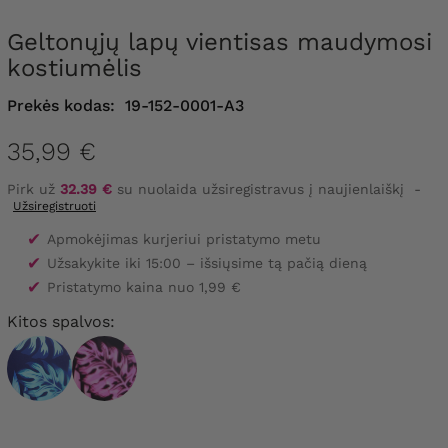
Geltonųjų lapų vientisas maudymosi
kostiumėlis
Prekės kodas:
19-152-0001-A3
35,99 €
Pirk už
32.39 €
su nuolaida užsiregistravus į naujienlaiškį
-
Užsiregistruoti
✔
Apmokėjimas kurjeriui pristatymo metu
✔
Užsakykite iki 15:00 – išsiųsime tą pačią dieną
✔
Pristatymo kaina nuo 1,99 €
Kitos spalvos: