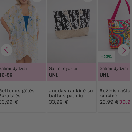
−23%
Galimi dydžiai
Galimi dydžiai
Galimi dydžiai
46-56
UNI.
UNI.
nos gėlės
Juodas rankinė su
Rožinis raštuotas
Skraistės
baltais palmių
rankinė
lapais
30,99 €
33,99 €
23,99 €
30,9