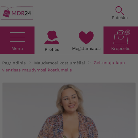
Paieška
0
Menu
Mėgstamiausi
Krepšelis
Profilis
Pagrindinis
Maudymosi kostiumėliai
Geltonųjų lapų
vientisas maudymosi kostiumėlis