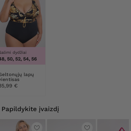
Galimi dydžiai
48, 50, 52, 54, 56
nųjų lapų
vientisas
maudymosi
35,99 €
kostiumėlis
Papildykite įvaizdį