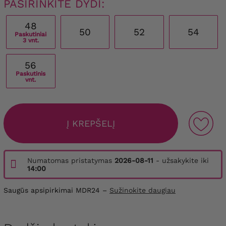
PASIRINKITE DYDI:
48
50
52
54
Paskutiniai
3 vnt.
56
Paskutinis
vnt.
Į KREPŠELĮ
Numatomas pristatymas
2026-08-11
- užsakykite iki
14:00
Saugūs apsipirkimai MDR24 –
Sužinokite daugiau