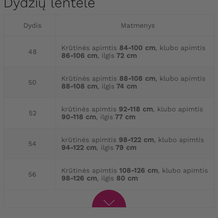
Dydžių lentelė
Dydis
Matmenys
Krūtinės apimtis
84-100 cm
, klubo apimtis
48
86-106 cm
, ilgis
72 cm
Krūtinės apimtis
88-108 cm
, klubo apimtis
50
88-108 cm
, ilgis
74 cm
krūtinės apimtis
92-118 cm
, klubo apimtis
52
90-118 cm
, ilgis
77 cm
krūtinės apimtis
98-122 cm
, klubo apimtis
54
94-122 cm
, ilgis
79 cm
Krūtinės apimtis
108-126 cm
, klubo apimtis
56
98-126 cm
, ilgis
80 cm