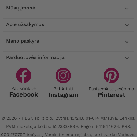
Mūsų įmonė

Apie užsakymus

Mano paskyra

Parduotuvės informacija

Patikrinkite
Patikrinti
Pasisemkite įkvėpimo
Facebook
Instagram
Pinterest
© 2026 - FBSK sp. z o.o., Zytnia 15/21B, 01-014 Varšuva, Lenkija,
PVM mokėtojo kodas: 5223333899, Regon: 541644626, KRS:
0001170797 įrašyta į Verslo įmonių registrą, kurį tvarko Varšuvos