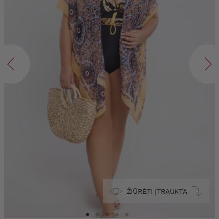
ŽIŪRĖTI ĮTRAUKTĄ