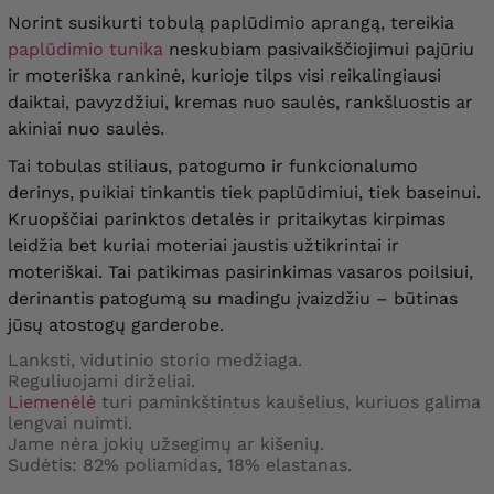
Norint susikurti tobulą paplūdimio aprangą, tereikia
paplūdimio tunika
neskubiam pasivaikščiojimui pajūriu
ir moteriška rankinė, kurioje tilps visi reikalingiausi
daiktai, pavyzdžiui, kremas nuo saulės, rankšluostis ar
akiniai nuo saulės.
Tai tobulas stiliaus, patogumo ir funkcionalumo
derinys, puikiai tinkantis tiek paplūdimiui, tiek baseinui.
Kruopščiai parinktos detalės ir pritaikytas kirpimas
leidžia bet kuriai moteriai jaustis užtikrintai ir
moteriškai. Tai patikimas pasirinkimas vasaros poilsiui,
derinantis patogumą su madingu įvaizdžiu – būtinas
jūsų atostogų garderobe.
Lanksti, vidutinio storio medžiaga.
Reguliuojami dirželiai.
Liemenėlė
turi paminkštintus kaušelius, kuriuos galima
lengvai nuimti.
Jame nėra jokių užsegimų ar kišenių.
Sudėtis: 82% poliamidas, 18% elastanas.