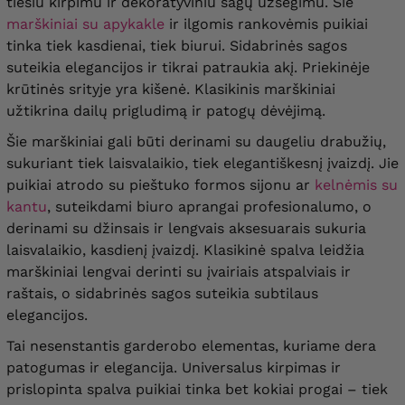
tiesiu kirpimu ir dekoratyviniu sagų užsegimu. Šie
marškiniai su apykakle
ir ilgomis rankovėmis puikiai
tinka tiek kasdienai, tiek biurui. Sidabrinės sagos
suteikia elegancijos ir tikrai patraukia akį. Priekinėje
krūtinės srityje yra kišenė. Klasikinis marškiniai
užtikrina dailų prigludimą ir patogų dėvėjimą.
Šie marškiniai gali būti derinami su daugeliu drabužių,
sukuriant tiek laisvalaikio, tiek elegantiškesnį įvaizdį. Jie
puikiai atrodo su pieštuko formos sijonu ar
kelnėmis su
kantu
, suteikdami biuro aprangai profesionalumo, o
derinami su džinsais ir lengvais aksesuarais sukuria
laisvalaikio, kasdienį įvaizdį. Klasikinė spalva leidžia
marškiniai lengvai derinti su įvairiais atspalviais ir
raštais, o sidabrinės sagos suteikia subtilaus
elegancijos.
Tai nesenstantis garderobo elementas, kuriame dera
patogumas ir elegancija. Universalus kirpimas ir
prislopinta spalva puikiai tinka bet kokiai progai – tiek