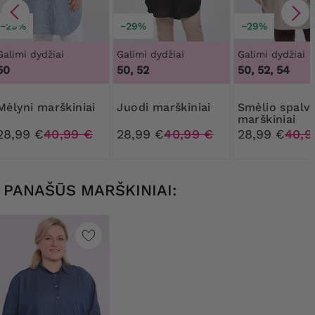
−29%
−29%
−29%
Galimi dydžiai
Galimi dydžiai
Galimi dydžiai
50
50, 52
50, 52, 54
Mėlyni marškiniai
Juodi marškiniai
Smėlio spalvos
marškiniai
28,99 €
40,99 €
28,99 €
40,99 €
28,99 €
40,9
PANAŠŪS MARŠKINIAI: