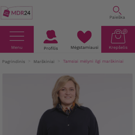
Paieška
0
Menu
Mėgstamiausi
Krepšelis
Profilis
Pagrindinis
Marškiniai
Tamsiai mėlyni ilgi marškiniai