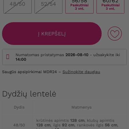
56/58
60/62
48/50
52/54
Paskutiniai
Paskutiniai
3 vnt.
3 vnt.
Į KREPŠELĮ
Numatomas pristatymas
2026-08-10
- užsakykite iki
14:00
Saugūs apsipirkimai MDR24 –
Sužinokite daugiau
Dydžių lentelė
Dydis
Matmenys
krūtinės apimtis
128 cm
, klubų apimtis
48/50
128 cm
, ilgis
92 cm
, rankovės ilgis
56 cm
,