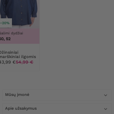
−20%
Galimi dydžiai
50, 52
siniai
marškiniai ilgomis
rankovėmis
43,99 €
54,99 €
Mūsų įmonė

Apie užsakymus
