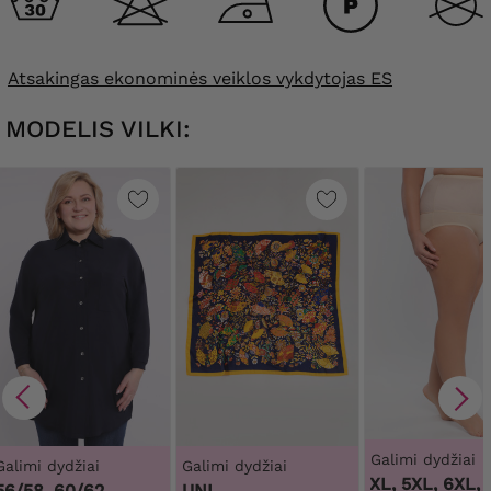
Atsakingas ekonominės veiklos vykdytojas ES
MODELIS VILKI:
Galimi dydžiai
Galimi dydžiai
Galimi dydžiai
3XL, 4XL, 5XL, 6XL, 7
56/58, 60/62
UNI.