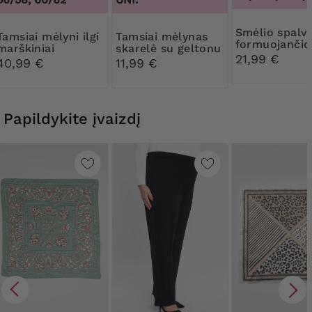
Smėlio spalvos
yni ilgi
Tamsiai mėlynas
formuojančio
marškiniai
skarelė su geltonu
kelnaitės auk
21,99 €
raštu
40,99 €
11,99 €
juosmeniu
Papildykite įvaizdį