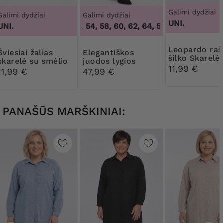
Galimi dydžiai
Galimi dydžiai
Galimi dydžiai
UNI.
UNI.
50, 52, 54, 58, 60, 62, 64
,
50, 52, 54, 58, 60,
Leopardo rašto
i žalias
Elegantiškos
šilko Skarelė
skarelė su smėlio
juodos lygios
11,99 €
spalvos raštu
kelnės
11,99 €
47,99 €
PANAŠŪS MARŠKINIAI: