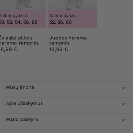
Galimi dydžiai
Galimi dydžiai
50, 52, 54, 56, 60
52, 56, 60
i pilkos
Juodos haremo
haremo tamprės
tamprės
18,99 €
18,99 €
Mūsų įmonė

Apie užsakymus

Mano paskyra
