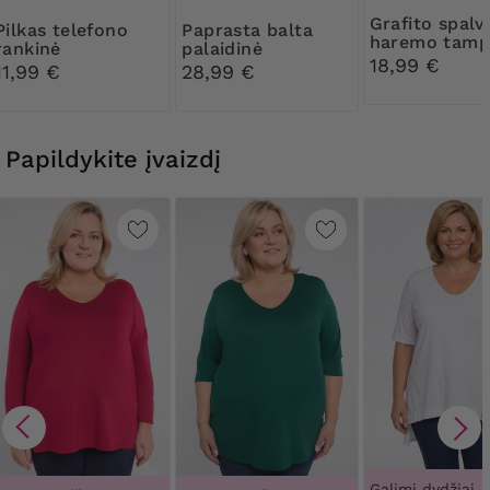
Grafito spalvos
telefono
Paprasta balta
haremo tamp
rankinė
palaidinė
18,99 €
11,99 €
28,99 €
Papildykite įvaizdį
Galimi dydžiai