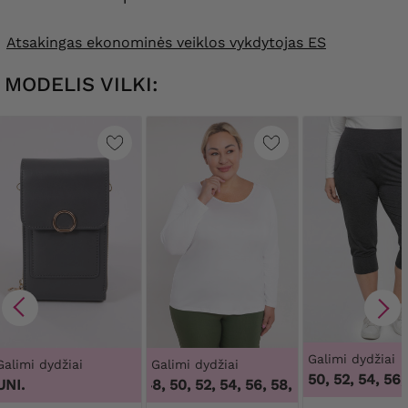
Atsakingas ekonominės veiklos vykdytojas ES
MODELIS VILKI:
Galimi dydžiai
Galimi dydžiai
Galimi dydžiai
50, 52, 54, 56,
46
UNI.
44, 46, 48, 50, 52, 54, 56, 58, 60, 62, 64
,
44, 46