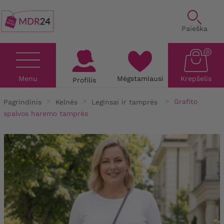
Paieška
0
Menu
Mėgstamiausi
Krepšelis
Profilis
Pagrindinis
Kelnės
Leginsai ir tamprės
Grafito
spalvos haremo tamprės