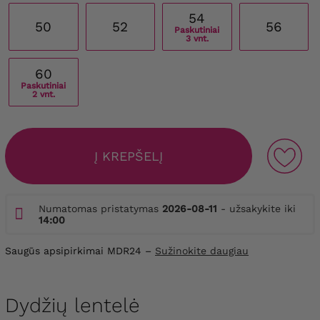
54
50
52
56
Paskutiniai
3 vnt.
60
Paskutiniai
2 vnt.
Į KREPŠELĮ
Numatomas pristatymas
2026-08-11
- užsakykite iki
14:00
Saugūs apsipirkimai MDR24 –
Sužinokite daugiau
Dydžių lentelė