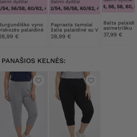
Galimi dydžiai
Galimi dydžiai
50, 52, 54, 56, 58, 60, 6
4
54, 56/58, 60/62
48/50, 52/54, 56/58, 60/62
,
48/50, 52/54, 56/58, 60/62
,
48/50, 52/54, 56/
Balta palaidinė su
iško vyno
Paprasta tamsiai
asimetrišku
viskozės palaidinė
žalia palaidinė su V
apvadu
37,99 €
formos iškirpte
28,99 €
28,99 €
PANAŠIOS KELNĖS: