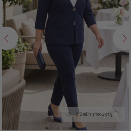
ŽIŪRĖTI ĮTRAUKTĄ