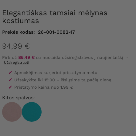
Elegantiškas tamsiai mėlynas
kostiumas
Prekės kodas:
26-001-0082-17
94,99 €
Pirk už
85.49 €
su nuolaida užsiregistravus į naujienlaiškį
-
Užsiregistruoti
✔
Apmokėjimas kurjeriui pristatymo metu
✔
Užsakykite iki 15:00 – išsiųsime tą pačią dieną
✔
Pristatymo kaina nuo 1,99 €
Kitos spalvos: