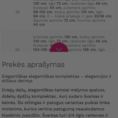
130 cm
, ilgis
72 cm
, rankovės ilgis
46 cm
,
bicepsai
44 cm
, juosmens apimtis
52
98-132 cm
, klubų apimtis
132 cm
, ilgis
96 cm
, D – būklė priekyje ir gale
32/36 cm
,
šlaunies apimtis
72 cm
, čiurnos apimtis
40 cm
krūtinės apimtis
130 cm
, klubų apimtis
134 cm
, ilgis
72 cm
, rankovės ilgis
46 cm
,
bicepsai
46 cm
, juosmens apimtis
54
104-138 cm
, klubų apimtis
138 cm
, ilgis
98 cm
, D – būklė priekyje ir gale
32/36 cm
,
šlaunies apimtis
74 cm
, Čiurnos apimtis
Prekės aprašymas
40 cm
A – krūtinės apimtis
134 cm
, B – klubų
Elegantiškas elegantiškas komplektas – elegancijos ir
apimtis
138 cm
, ilgis
72 cm
, rankovės ilgis
stiliaus derinys
46 cm
, E – bicepsai
48 cm
, juosmens
56
apimtis
110-144 cm
, B – klubų apimtis
Dviejų dalių, elegantiškas tamsiai mėlynos spalvos,
144 cm
, ilgis
98 cm
, D – būklė priekyje ir
gale
33/37 cm
, šlaunies apimtis
76 cm
,
didelių dydžių komplektas , kurį sudaro švarkas ir
čiurnos apimtis
40 cm
kelnės. Šis stilingas ir patogus variantas puikiai tinka
moterims, kurios vertina patogumą neaukodamos
krūtinės apimtis
138 cm
, klubų apimtis
klasikinio įvaizdžio. Švarkas turi 3/4 ilgio rankoves ir
142 cm
, ilgis
72 cm
, rankovės ilgis
46 cm
,