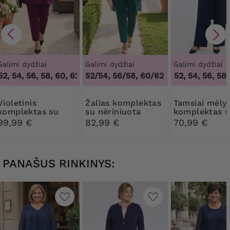
Galimi dydžiai
Galimi dydžiai
Galimi dydžiai
2, 54, 56, 58, 60, 62, 64
52/54, 56/58, 60/62
,
48, 50, 52, 54, 56, 58, 60, 62, 64
48, 50, 52, 54, 56, 58, 
etinis
Žalias komplektas
Tamsiai mėlynas
komplektas su
su nėriniuota
komplektas s
kaklaraiščiu
kardiganu
auksine rože
99,99 €
82,99 €
70,99 €
PANAŠUS RINKINYS: