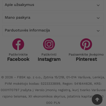
Apie užsakymus

Mano paskyra

Parduotuvės informacija

Patikrinkite
Patikrinti
Pasisemkite įkvėpimo
Facebook
Instagram
Pinterest
© 2026 - FBSK sp. z o.o., Zytnia 15/21B, 01-014 Varšuva, Lenkija,
PVM mokėtojo kodas: 5223333899, Regon: 541644626, KRS:
0001170797 įrašyta į Verslo įmonių registrą, kurį tvarko Varšuvos
rajono teismas, XII ekonomikos skyrius, įstatinis kapitalas: 100
000 PLN