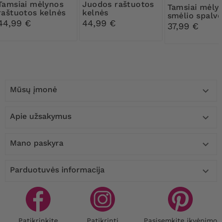
mėlynos
Juodos raštuotos
Tamsiai mėlynos ir
raštuotos kelnės
kelnės
smėlio spalv
44,99 €
44,99 €
šiltos kelnės
37,99 €
Mūsų įmonė

Apie užsakymus

Mano paskyra

Parduotuvės informacija

Patikrinkite
Patikrinti
Pasisemkite įkvėpimo