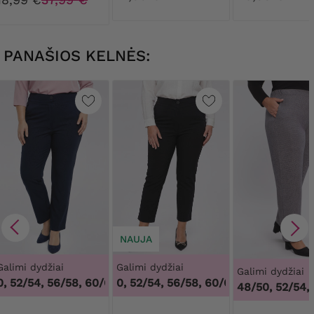
PANAŠIOS KELNĖS:
NAUJA
Galimi dydžiai
Galimi dydžiai
Galimi dydžiai
 52/54, 56/58, 60/62
48/50, 52/54, 56/58, 60/62
,
48/50, 52/54, 56/58, 60/62
,
48/50, 52/54,
48/50, 52/54,