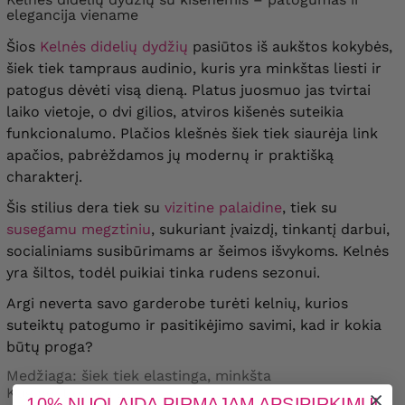
elegancija viename
Šios
Kelnės didelių dydžių
pasiūtos iš aukštos kokybės,
šiek tiek tampraus audinio, kuris yra minkštas liesti ir
patogus dėvėti visą dieną. Platus juosmuo jas tvirtai
laiko vietoje, o dvi gilios, atviros kišenės suteikia
funkcionalumo. Plačios klešnės šiek tiek siaurėja link
apačios, pabrėždamos jų modernų ir praktišką
charakterį.
Šis stilius dera tiek su
vizitine palaidine
, tiek su
susegamu megztiniu
, sukuriant įvaizdį, tinkantį darbui,
socialiniams susibūrimams ar šeimos išvykoms. Kelnės
yra šiltos, todėl puikiai tinka rudens sezonui.
Argi neverta savo garderobe turėti kelnių, kurios
suteiktų patogumo ir pasitikėjimo savimi, kad ir kokia
būtų proga?
Medžiaga: šiek tiek elastinga, minkšta
Kūginė, tiesi koja.
10% NUOLAIDA PIRMAJAM APSIPIRKIMUI