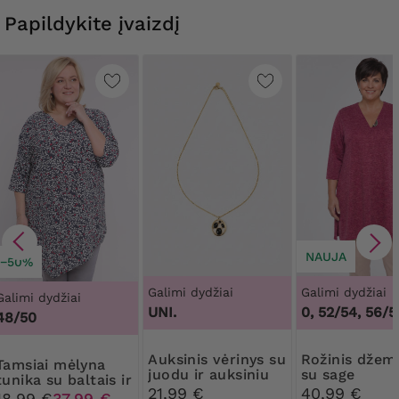
Papildykite įvaizdį
NAUJA
−50%
Galimi dydžiai
Galimi dydžiai
Galimi dydžiai
UNI.
48/50, 52/54, 56/58
48/50
Auksinis vėrinys su
Rožinis džemperis
mėlyna
juodu ir auksiniu
su sage
tunika su baltais ir
pakabuku
21,99 €
40,99 €
raudonais lapais
18,99 €
37,99 €