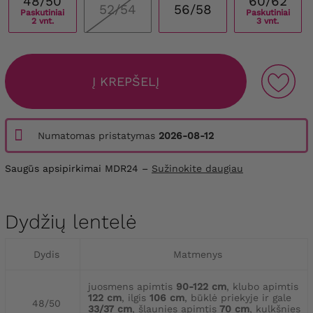
48/50
60/62
52/54
56/58
Paskutiniai
Paskutiniai
2 vnt.
3 vnt.
Į KREPŠELĮ
Numatomas pristatymas
2026-08-12
Saugūs apsipirkimai MDR24 –
Sužinokite daugiau
Dydžių lentelė
Dydis
Matmenys
juosmens apimtis
90-122 cm
, klubo apimtis
122 cm
, ilgis
106 cm
, būklė priekyje ir gale
48/50
33/37 cm
, šlaunies apimtis
70 cm
, kulkšnies