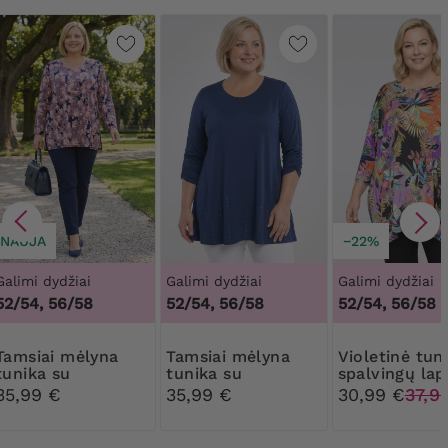
NAUJA
−22%
Galimi dydžiai
Galimi dydžiai
Galimi dydžiai
52/54, 56/58
52/54, 56/58
52/54, 56/58
mėlyna
Tamsiai mėlyna
Violetinė tunika su
tunika su
tunika su
spalvingų lap
rožinėmis gėlėmis
cirkoniais
raštu
35,99 €
35,99 €
30,99 €
37,9