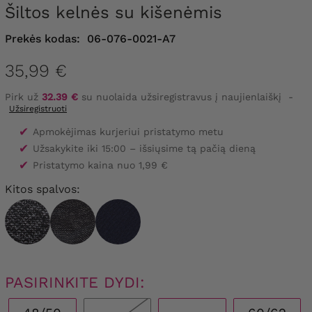
Šiltos kelnės su kišenėmis
Prekės kodas:
06-076-0021-A7
35,99 €
Pirk už
32.39 €
su nuolaida užsiregistravus į naujienlaiškį
-
Užsiregistruoti
✔
Apmokėjimas kurjeriui pristatymo metu
✔
Užsakykite iki 15:00 – išsiųsime tą pačią dieną
✔
Pristatymo kaina nuo 1,99 €
Kitos spalvos:
PASIRINKITE DYDI: