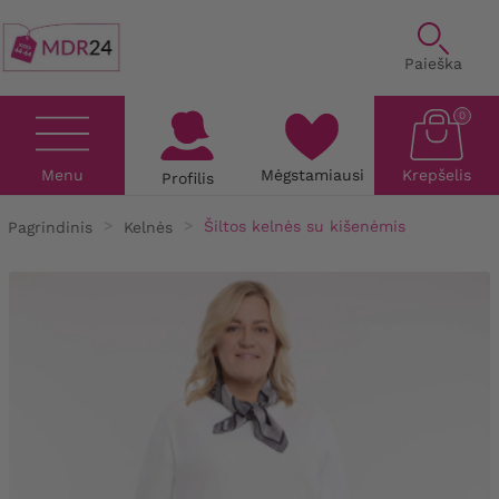
Paieška
0
Menu
Mėgstamiausi
Krepšelis
Profilis
Pagrindinis
Kelnės
Šiltos kelnės su kišenėmis