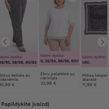
Galimi dydžiai
Galimi dydžiai
Galimi dydžiai
48/50, 52/54, 56/58, 60/62
,
48/50, 52/54,
48/50, 56/58, 60/62
UNI.
Ekru palaidinė su
kelnės su
Pilkas leopardo
nėriniais
kišenėmis
skarelė
33,99 €
35,99 €
11,99 €
Papildykite įvaizdį