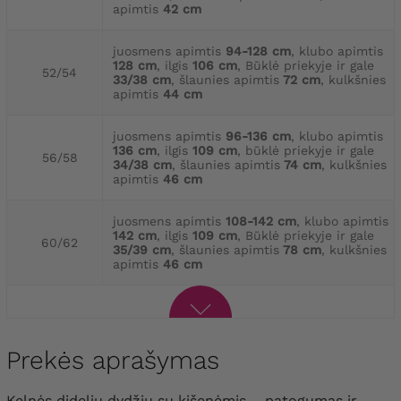
apimtis
42 cm
juosmens apimtis
94-128 cm
, klubo apimtis
128 cm
, ilgis
106 cm
, Būklė priekyje ir gale
52/54
33/38 cm
, šlaunies apimtis
72 cm
, kulkšnies
apimtis
44 cm
juosmens apimtis
96-136 cm
, klubo apimtis
136 cm
, ilgis
109 cm
, būklė priekyje ir gale
56/58
34/38 cm
, šlaunies apimtis
74 cm
, kulkšnies
apimtis
46 cm
juosmens apimtis
108-142 cm
, klubo apimtis
142 cm
, ilgis
109 cm
, Būklė priekyje ir gale
60/62
35/39 cm
, šlaunies apimtis
78 cm
, kulkšnies
apimtis
46 cm
Prekės aprašymas
Kelnės didelių dydžių su kišenėmis – patogumas ir