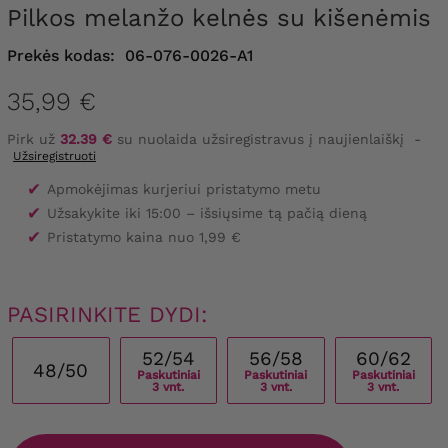
Pilkos melanžo kelnės su kišenėmis
Prekės kodas:
06-076-0026-A1
35,99 €
Pirk už
32.39 €
su nuolaida užsiregistravus į naujienlaiškį
-
Užsiregistruoti
✔
Apmokėjimas kurjeriui pristatymo metu
✔
Užsakykite iki 15:00 – išsiųsime tą pačią dieną
✔
Pristatymo kaina nuo 1,99 €
PASIRINKITE DYDI:
52/54
56/58
60/62
48/50
Paskutiniai
Paskutiniai
Paskutiniai
3 vnt.
3 vnt.
3 vnt.