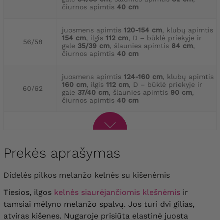
čiurnos apimtis
40 cm
juosmens apimtis
120-154 cm
, klubų apimtis
154 cm
, ilgis
112 cm
, D – būklė priekyje ir
56/58
gale
35/39 cm
, šlaunies apimtis
84 cm
,
čiurnos apimtis
40 cm
juosmens apimtis
124-160 cm
, klubų apimtis
160 cm
, ilgis
112 cm
, D – būklė priekyje ir
60/62
gale
37/40 cm
, šlaunies apimtis
90 cm
,
čiurnos apimtis
40 cm
Prekės aprašymas
Didelės pilkos melanžo kelnės su kišenėmis
Tiesios, ilgos
kelnės siaurėjančiomis klešnėmis
ir
tamsiai mėlyno melanžo spalvų. Jos turi dvi gilias,
atviras kišenes. Nugaroje prisiūta elastinė juosta