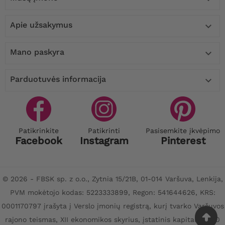
Apie užsakymus

Mano paskyra

Parduotuvės informacija

Patikrinkite
Patikrinti
Pasisemkite įkvėpimo
Facebook
Instagram
Pinterest
© 2026 - FBSK sp. z o.o., Zytnia 15/21B, 01-014 Varšuva, Lenkija,
PVM mokėtojo kodas: 5223333899, Regon: 541644626, KRS:
0001170797 įrašyta į Verslo įmonių registrą, kurį tvarko Varšuvos
rajono teismas, XII ekonomikos skyrius, įstatinis kapitalas: 100