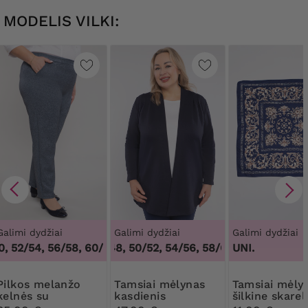
MODELIS VILKI:
Galimi dydžiai
Galimi dydžiai
Galimi dydžiai
, 52/54, 56/58, 60/62
46/48, 50/52, 54/56, 58/60, 62/64
,
48/50, 52/54, 56/58, 60/62
UNI.
,
46/48,
 melanžo
Tamsiai mėlynas
Tamsiai mėlynas
kelnės su
kasdienis
šilkine skarel
kišenėmis
kardiganas su
smėlio spalv