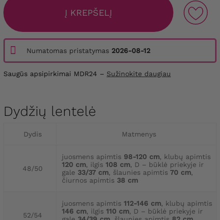
Į KREPŠELĮ
Numatomas pristatymas
2026-08-12
Saugūs apsipirkimai MDR24 –
Sužinokite daugiau
Dydžių lentelė
Dydis
Matmenys
juosmens apimtis
98-120 cm
, klubų apimtis
120 cm
, ilgis
108 cm
, D – būklė priekyje ir
48/50
gale
33/37 cm
, šlaunies apimtis
70 cm
,
čiurnos apimtis
38 cm
juosmens apimtis
112-146 cm
, klubų apimtis
146 cm
, ilgis
110 cm
, D – būklė priekyje ir
52/54
gale
34/39 cm
, šlaunies apimtis
82 cm
,