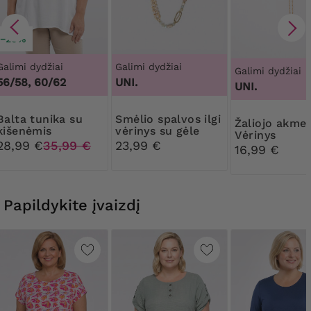
−20%
Galimi dydžiai
Galimi dydžiai
Galimi dydžiai
56/58, 60/62
UNI.
UNI.
tunika su
Smėlio spalvos ilgi
Žaliojo akmens
kišenėmis
vėrinys su gėle
Vėrinys
28,99 €
35,99 €
23,99 €
16,99 €
Papildykite įvaizdį