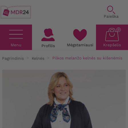
Paieška
0
Menu
Mėgstamiausi
Krepšelis
Profilis
Pagrindinis
Kelnės
Pilkos melanžo kelnės su kišenėmis