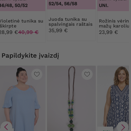
52/54, 56/58
46/48, 50/52
UNI.
Juoda tunika su
ė tunika su
Rožinis vėrinys iš
spalvingais raštais
iškirpte
mažų karoliu
35,99 €
28,99 €
40,99 €
23,99 €
Papildykite įvaizdį