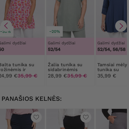
−30%
−20%
Galimi dydžiai
Galimi dydžiai
Galimi dydžiai
50
52/54
52/54, 56/58
tunika su
Žalia tunika su
Tamsiai mėlyna
rožinėmis ir
sidabrinėmis
tunika su
oranžinėmis
sagomis
cirkoniais
24,99 €
35,99 €
28,99 €
35,99 €
35,99 €
gėlėmis
PANAŠIOS KELNĖS: