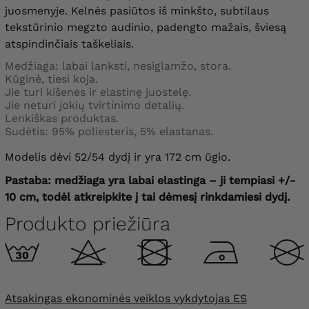
juosmenyje. Kelnės pasiūtos iš minkšto, subtilaus
tekstūrinio megzto audinio, padengto mažais, šviesą
atspindinčiais taškeliais.
Medžiaga: labai lanksti, nesiglamžo, stora.
Kūginė, tiesi koja.
Jie turi kišenes ir elastinę juostelę.
Jie neturi jokių tvirtinimo detalių.
Lenkiškas produktas.
Sudėtis: 95% poliesteris, 5% elastanas.
Modelis dėvi 52/54 dydį ir yra 172 cm ūgio.
Pastaba: medžiaga yra labai elastinga – ji tempiasi +/-
10 cm, todėl atkreipkite į tai dėmesį rinkdamiesi dydį.
Produkto priežiūra
Atsakingas ekonominės veiklos vykdytojas ES