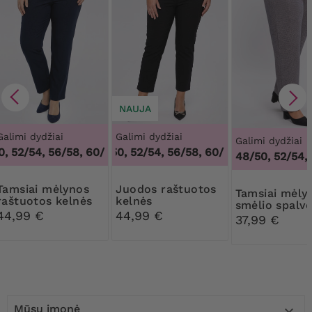
NAUJA
Galimi dydžiai
Galimi dydžiai
Galimi dydžiai
, 52/54, 56/58, 60/62
48/50, 52/54, 56/58, 60/62
,
48/50, 52/54, 56/58, 60/62
,
48/50, 52/54
48/50, 52/54,
mėlynos
Juodos raštuotos
Tamsiai mėlynos ir
raštuotos kelnės
kelnės
smėlio spalv
44,99 €
44,99 €
šiltos kelnės
37,99 €
Mūsų įmonė
