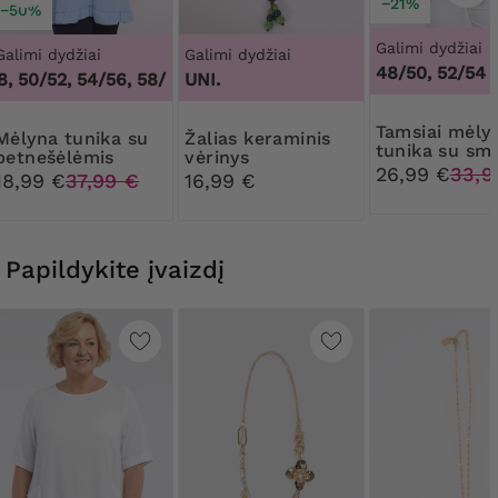
−21%
−50%
Galimi dydžiai
Galimi dydžiai
Galimi dydžiai
48/50, 52/54
, 50/52, 54/56, 58/60
,
UNI.
46/48, 50/52, 54/56, 58/60
Tamsiai mėlyna
a tunika su
Žalias keraminis
tunika su smė
petnešėlėmis
vėrinys
spalvos raštu
26,99 €
33,9
18,99 €
37,99 €
16,99 €
Papildykite įvaizdį