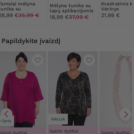
mėlyna
Kvadratinis koralų
Mėlyna tunika su
tunika su
Vėrinys
lapų aplikacijomis
auksinėmis
28,99 €
35,99 €
21,99 €
18,99 €
37,99 €
sagomis
Papildykite įvaizdį
NAUJA
−29%
Galimi dydžiai
Galimi dydžiai
Galimi dydžiai