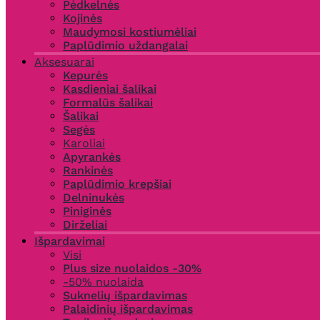
Pėdkelnės
Kojinės
Maudymosi kostiumėliai
Paplūdimio uždangalai
Aksesuarai
Kepurės
Kasdieniai šalikai
Formalūs šalikai
Šalikai
Segės
Karoliai
Apyrankės
Rankinės
Paplūdimio krepšiai
Delninukės
Piniginės
Dirželiai
Išpardavimai
Visi
Plus size nuolaidos -30%
-50% nuolaida
Suknelių išpardavimas
Palaidinių išpardavimas