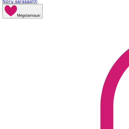
Norų sąrašas
(0)
Mėgstamiausi