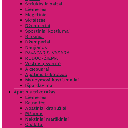
Striukės ir paltai
Liemenės
Megztiniai
Skraistės
Džemperiai
Sportiniai kostiumai
Rinkiniai
Džemperiai
Naujienos
PAVASARIS-VASARA
RUDUO-ŽIEMA
Vestuvių šventė
Aksesuarai
Apatinis trikotažas
Maudymosi kostiumėliai
Išpardavimai
Apatinis trikotažas
Liemenės
Kelnaitės
Apatiniai drabužiai
Pižamos
Naktiniai marškiniai
Chalatai