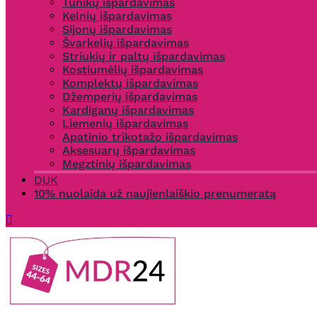
Tunikų išpardavimas
Kelnių išpardavimas
Sijonų išpardavimas
Švarkelių išpardavimas
Striukių ir paltų išpardavimas
Kostiumėlių išpardavimas
Komplektų išpardavimas
Džemperių išpardavimas
Kardiganų išpardavimas
Liemenių išpardavimas
Apatinio trikotažo išpardavimas
Aksesuarų išpardavimas
Megztinių išpardavimas
DUK
10% nuolaida už naujienlaiškio prenumeratą
