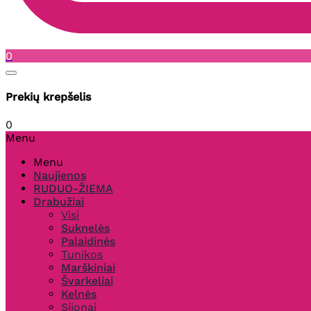
0
Prekių krepšelis
0
Menu
Menu
Naujienos
RUDUO-ŽIEMA
Drabužiai
Visi
Suknelės
Palaidinės
Tunikos
Marškiniai
Švarkeliai
Kelnės
Sijonai