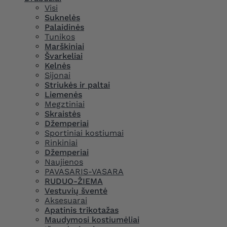
Visi
Suknelės
Palaidinės
Tunikos
Marškiniai
Švarkeliai
Kelnės
Sijonai
Striukės ir paltai
Liemenės
Megztiniai
Skraistės
Džemperiai
Sportiniai kostiumai
Rinkiniai
Džemperiai
Naujienos
PAVASARIS-VASARA
RUDUO-ŽIEMA
Vestuvių šventė
Aksesuarai
Apatinis trikotažas
Maudymosi kostiumėliai