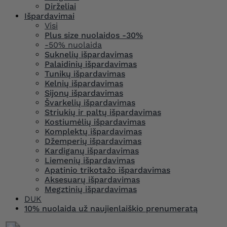
Dirželiai
Išpardavimai
Visi
Plus size nuolaidos -30%
-50% nuolaida
Suknelių išpardavimas
Palaidinių išpardavimas
Tunikų išpardavimas
Kelnių išpardavimas
Sijonų išpardavimas
Švarkelių išpardavimas
Striukių ir paltų išpardavimas
Kostiumėlių išpardavimas
Komplektų išpardavimas
Džemperių išpardavimas
Kardiganų išpardavimas
Liemenių išpardavimas
Apatinio trikotažo išpardavimas
Aksesuarų išpardavimas
Megztinių išpardavimas
DUK
10% nuolaida už naujienlaiškio prenumeratą