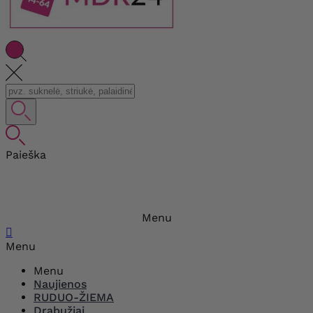
Paieška
Menu

Menu
Menu
Naujienos
RUDUO-ŽIEMA
Drabužiai