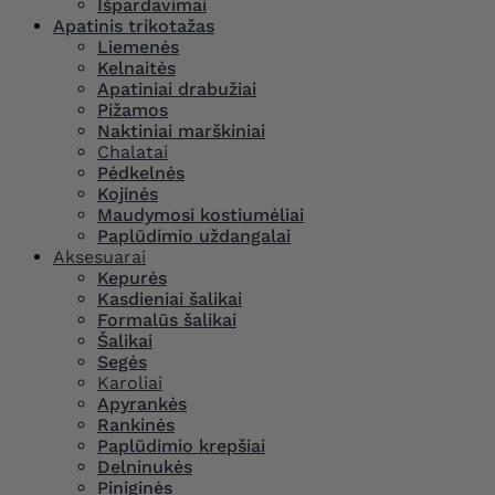
Išpardavimai
Apatinis trikotažas
Liemenės
Kelnaitės
Apatiniai drabužiai
Pižamos
Naktiniai marškiniai
Chalatai
Pėdkelnės
Kojinės
Maudymosi kostiumėliai
Paplūdimio uždangalai
Aksesuarai
Kepurės
Kasdieniai šalikai
Formalūs šalikai
Šalikai
Segės
Karoliai
Apyrankės
Rankinės
Paplūdimio krepšiai
Delninukės
Piniginės