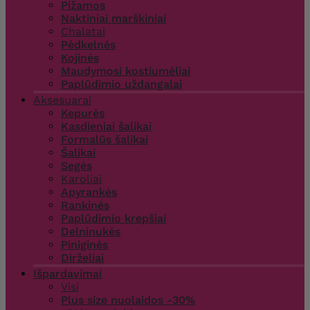
Pižamos
Naktiniai marškiniai
Chalatai
Pėdkelnės
Kojinės
Maudymosi kostiumėliai
Paplūdimio uždangalai
Aksesuarai
Kepurės
Kasdieniai šalikai
Formalūs šalikai
Šalikai
Segės
Karoliai
Apyrankės
Rankinės
Paplūdimio krepšiai
Delninukės
Piniginės
Dirželiai
Išpardavimai
Visi
Plus size nuolaidos -30%