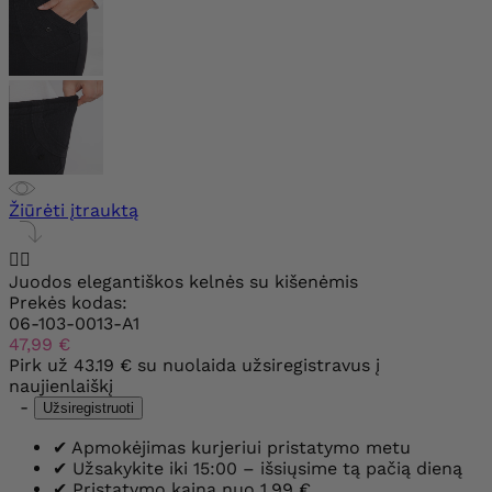
Žiūrėti įtrauktą


Juodos elegantiškos kelnės su kišenėmis
Prekės kodas:
06-103-0013-A1
47,99 €
Pirk už
43.19 €
su nuolaida užsiregistravus į
naujienlaiškį
-
Užsiregistruoti
✔
Apmokėjimas kurjeriui pristatymo metu
✔
Užsakykite iki 15:00 – išsiųsime tą pačią dieną
✔
Pristatymo kaina nuo 1,99 €