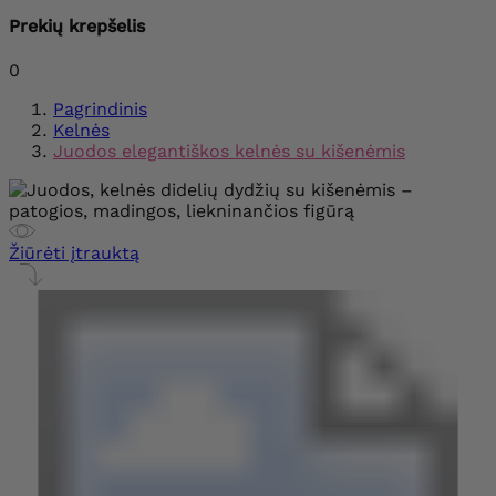
Prekių krepšelis
0
Pagrindinis
Kelnės
Juodos elegantiškos kelnės su kišenėmis
Žiūrėti įtrauktą