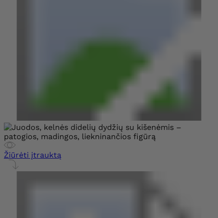
Žiūrėti įtrauktą