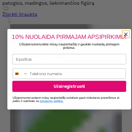
Žiūrėti įtrauktą
10% NUOLAIDA PIRMAJAM APSIPIRKIMUI
Užsiprenumeruokite mūsų naujienlaiškį ir gaukite nuolaidą pirmajam
pirkimui.
Phone
Užsiregistruoti
Užsiprenumeruodami mūsų naujienlaiškį sutinkate gauti rinkodaros pranešimus el.
paštu ir sutinkate su
privatumo politika.