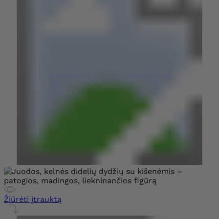
Žiūrėti įtrauktą