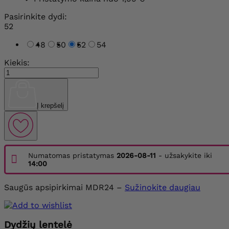
Pasirinkite dydi:
52
48
50
52
54
Kiekis:
Į krepšelį
Numatomas pristatymas
2026-08-11
- užsakykite iki
14:00
Saugūs apsipirkimai MDR24 –
Sužinokite daugiau
Dydžių lentelė