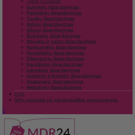
-50% nuolaida
Suknelių išpardavimas
Palaidinių išpardavimas
Tunikų išpardavimas
Kelnių išpardavimas
Sijonų išpardavimas
Švarkelių išpardavimas
Striukių ir paltų išpardavimas
Kostiumėlių išpardavimas
Komplektų išpardavimas
Džemperių išpardavimas
Kardiganų išpardavimas
Liemenių išpardavimas
Apatinio trikotažo išpardavimas
Aksesuarų išpardavimas
Megztinių išpardavimas
DUK
10% nuolaida už naujienlaiškio prenumeratą
