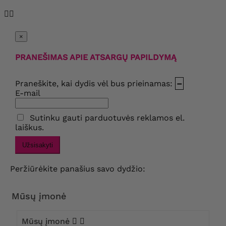


×
PRANEŠIMAS APIE ATSARGŲ PAPILDYMĄ
Praneškite, kai dydis vėl bus prieinamas:
–
E-mail
Sutinku gauti parduotuvės reklamos el.
laiškus.
Užsisakyti
Peržiūrėkite panašius savo dydžio:
Mūsų įmonė
Mūsų įmonė

