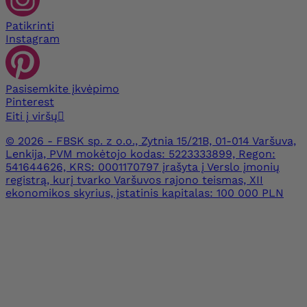
Patikrinti
Instagram
Pasisemkite įkvėpimo
Pinterest
Eiti į viršų

© 2026 - FBSK sp. z o.o., Zytnia 15/21B, 01-014 Varšuva,
Lenkija, PVM mokėtojo kodas: 5223333899, Regon:
541644626, KRS: 0001170797 įrašyta į Verslo įmonių
registrą, kurį tvarko Varšuvos rajono teismas, XII
ekonomikos skyrius, įstatinis kapitalas: 100 000 PLN