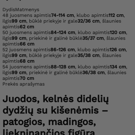
Dydis
Matmenys
48
juosmens apimtis
74-114 cm
, klubo apimtis
112 cm
,
ilgis
99 cm
, būklė priekyje ir gale
32/36 cm
, šlaunies
apimtis
62 cm
50
juosmens apimtis
84-124 cm
, klubo apimtis
120 cm
,
ilgis
99 cm
, priekinė ir galinė būklė
35/37 cm
, šlaunies
apimtis
66 cm
52
juosmens apimtis
86-126 cm
, klubo apimtis
126 cm
,
ilgis
99 cm
, būklė priekyje ir gale
35/38 cm
, šlaunies
apimtis
68 cm
54
juosmens apimtis
88-128 cm
, klubo apimtis
134 cm
,
ilgis
99 cm
, priekinė ir galinė būklė
36/38 cm
, šlaunies
apimtis
70 cm
Prekės aprašymas
Juodos, kelnės didelių
dydžių su kišenėmis –
patogios, madingos,
liekninančios figūrą