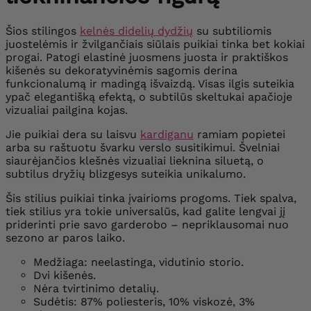
Šios stilingos
kelnės didelių dydžių
su subtiliomis
juostelėmis ir žvilgančiais siūlais puikiai tinka bet kokiai
progai. Patogi elastinė juosmens juosta ir praktiškos
kišenės su dekoratyvinėmis sagomis derina
funkcionalumą ir madingą išvaizdą. Visas ilgis suteikia
ypač elegantišką efektą, o subtilūs skeltukai apačioje
vizualiai pailgina kojas.
Jie puikiai dera su laisvu
kardiganu
ramiam popietei
arba su raštuotu švarku verslo susitikimui. Švelniai
siaurėjančios klešnės vizualiai lieknina siluetą, o
subtilus dryžių blizgesys suteikia unikalumo.
Šis stilius puikiai tinka įvairioms progoms. Tiek spalva,
tiek stilius yra tokie universalūs, kad galite lengvai jį
priderinti prie savo garderobo – nepriklausomai nuo
sezono ar paros laiko.
Medžiaga: neelastinga, vidutinio storio.
Dvi kišenės.
Nėra tvirtinimo detalių.
Sudėtis:
87% poliesteris, 10% viskozė, 3%