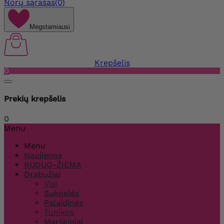
Norų sąrašas
(0)
Mėgstamiausi
Krepšelis
0
Prekių krepšelis
0
Menu
Menu
Naujienos
RUDUO-ŽIEMA
Drabužiai
Visi
Suknelės
Palaidinės
Tunikos
Marškiniai