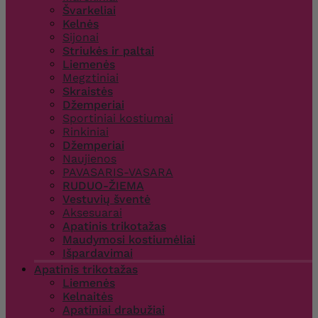
Švarkeliai
Kelnės
Sijonai
Striukės ir paltai
Liemenės
Megztiniai
Skraistės
Džemperiai
Sportiniai kostiumai
Rinkiniai
Džemperiai
Naujienos
PAVASARIS-VASARA
RUDUO-ŽIEMA
Vestuvių šventė
Aksesuarai
Apatinis trikotažas
Maudymosi kostiumėliai
Išpardavimai
Apatinis trikotažas
Liemenės
Kelnaitės
Apatiniai drabužiai