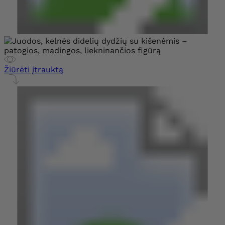
Žiūrėti įtrauktą