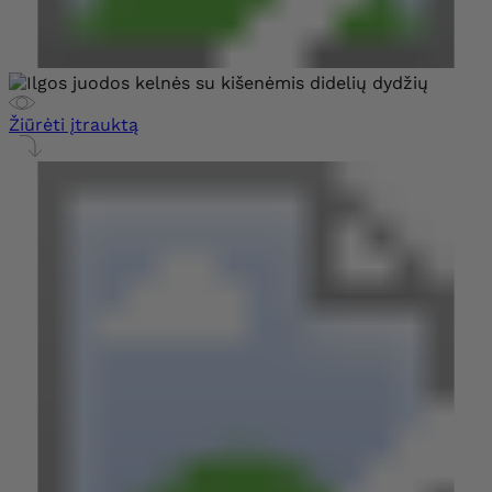
Žiūrėti įtrauktą