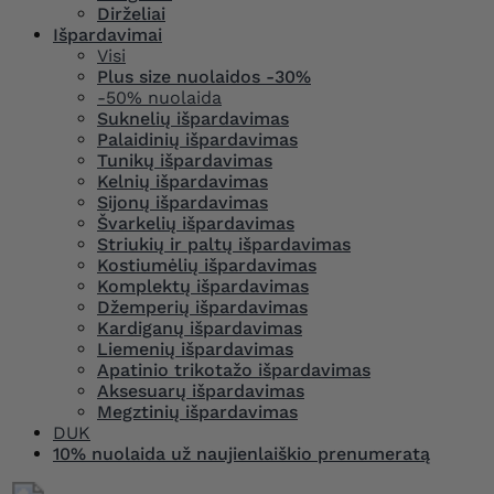
Dirželiai
Išpardavimai
Visi
Plus size nuolaidos -30%
-50% nuolaida
Suknelių išpardavimas
Palaidinių išpardavimas
Tunikų išpardavimas
Kelnių išpardavimas
Sijonų išpardavimas
Švarkelių išpardavimas
Striukių ir paltų išpardavimas
Kostiumėlių išpardavimas
Komplektų išpardavimas
Džemperių išpardavimas
Kardiganų išpardavimas
Liemenių išpardavimas
Apatinio trikotažo išpardavimas
Aksesuarų išpardavimas
Megztinių išpardavimas
DUK
10% nuolaida už naujienlaiškio prenumeratą