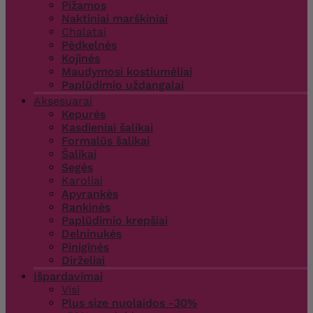
Pižamos
Naktiniai marškiniai
Chalatai
Pėdkelnės
Kojinės
Maudymosi kostiumėliai
Paplūdimio uždangalai
Aksesuarai
Kepurės
Kasdieniai šalikai
Formalūs šalikai
Šalikai
Segės
Karoliai
Apyrankės
Rankinės
Paplūdimio krepšiai
Delninukės
Piniginės
Dirželiai
Išpardavimai
Visi
Plus size nuolaidos -30%