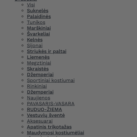
Visi
Suknelės
Palaidinės
Tunikos
Marškiniai
Švarkeliai
Kelnės
Sijonai
Striukės ir paltai
Liemenės
Megztiniai
Skraistės
Džemperiai
Sportiniai kostiumai
Rinkiniai
Džemperiai
Naujienos
PAVASARIS-VASARA
RUDUO-ŽIEMA
Vestuvių šventė
Aksesuarai
Apatinis trikotažas
Maudymosi kostiumėliai