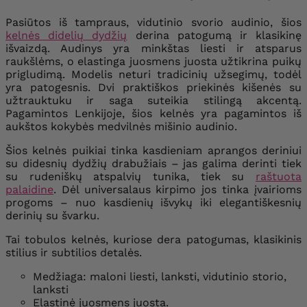
Pasiūtos iš tampraus, vidutinio svorio audinio, šios
kelnės didelių dydžių
derina patogumą ir klasikinę
išvaizdą. Audinys yra minkštas liesti ir atsparus
raukšlėms, o elastinga juosmens juosta užtikrina puikų
prigludimą. Modelis neturi tradicinių užsegimų, todėl
yra patogesnis. Dvi praktiškos priekinės kišenės su
užtrauktuku ir saga suteikia stilingą akcentą.
Pagamintos Lenkijoje, šios kelnės yra pagamintos iš
aukštos kokybės medvilnės mišinio audinio.
Šios kelnės puikiai tinka kasdieniam aprangos deriniui
su didesnių dydžių drabužiais – jas galima derinti tiek
su rudeniškų atspalvių tunika, tiek su
raštuota
palaidine
. Dėl universalaus kirpimo jos tinka įvairioms
progoms – nuo ​​kasdienių išvykų iki elegantiškesnių
derinių su švarku.
Tai tobulos kelnės, kuriose dera patogumas, klasikinis
stilius ir subtilios detalės.
Medžiaga: maloni liesti, lanksti, vidutinio storio,
lanksti
Elastinė juosmens juosta.