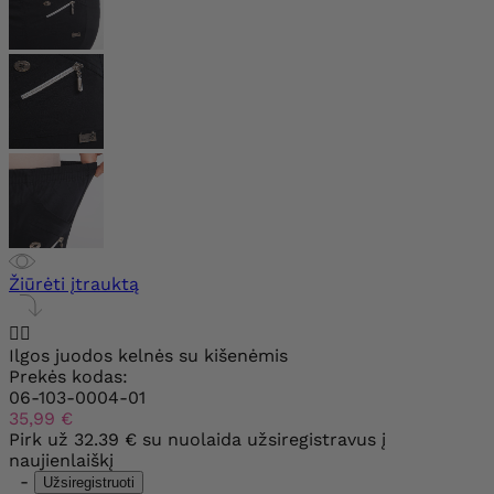
Žiūrėti įtrauktą


Ilgos juodos kelnės su kišenėmis
Prekės kodas:
06-103-0004-01
35,99 €
Pirk už
32.39 €
su nuolaida užsiregistravus į
naujienlaiškį
-
Užsiregistruoti