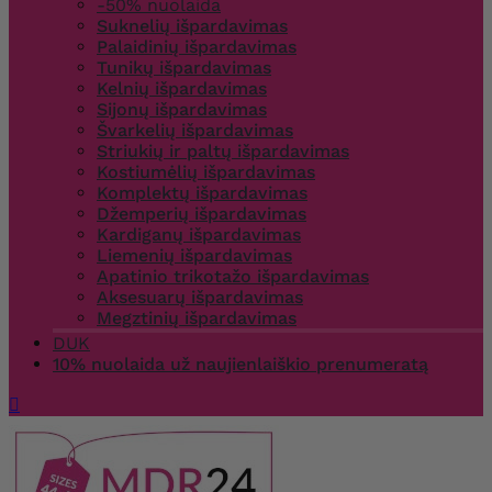
-50% nuolaida
Suknelių išpardavimas
Palaidinių išpardavimas
Tunikų išpardavimas
Kelnių išpardavimas
Sijonų išpardavimas
Švarkelių išpardavimas
Striukių ir paltų išpardavimas
Kostiumėlių išpardavimas
Komplektų išpardavimas
Džemperių išpardavimas
Kardiganų išpardavimas
Liemenių išpardavimas
Apatinio trikotažo išpardavimas
Aksesuarų išpardavimas
Megztinių išpardavimas
DUK
10% nuolaida už naujienlaiškio prenumeratą
