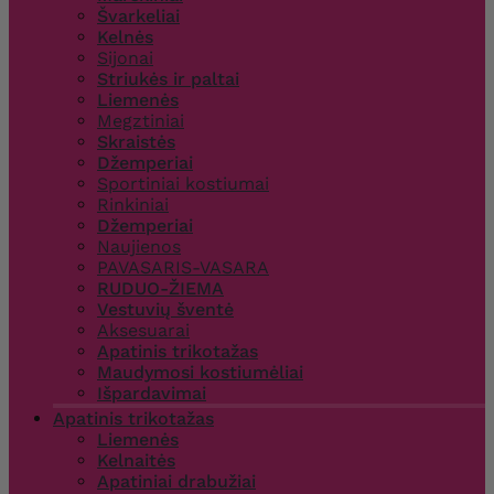
Švarkeliai
Kelnės
Sijonai
Striukės ir paltai
Liemenės
Megztiniai
Skraistės
Džemperiai
Sportiniai kostiumai
Rinkiniai
Džemperiai
Naujienos
PAVASARIS-VASARA
RUDUO-ŽIEMA
Vestuvių šventė
Aksesuarai
Apatinis trikotažas
Maudymosi kostiumėliai
Išpardavimai
Apatinis trikotažas
Liemenės
Kelnaitės
Apatiniai drabužiai