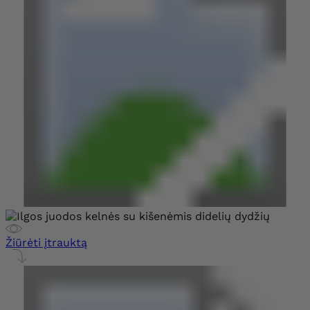
Žiūrėti įtrauktą