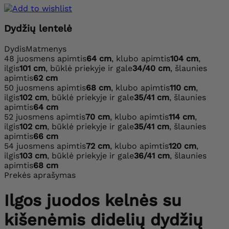
Dydžių lentelė
Dydis
Matmenys
48
juosmens apimtis
64 cm
, klubo apimtis
104 cm
,
ilgis
101 cm
, būklė priekyje ir gale
34/40 cm
, šlaunies
apimtis
62 cm
50
juosmens apimtis
68 cm
, klubo apimtis
110 cm
,
ilgis
102 cm
, būklė priekyje ir gale
35/41 cm
, šlaunies
apimtis
64 cm
52
juosmens apimtis
70 cm
, klubo apimtis
114 cm
,
ilgis
102 cm
, būklė priekyje ir gale
35/41 cm
, šlaunies
apimtis
66 cm
54
juosmens apimtis
72 cm
, klubo apimtis
120 cm
,
ilgis
103 cm
, būklė priekyje ir gale
36/41 cm
, šlaunies
apimtis
68 cm
Prekės aprašymas
Ilgos juodos kelnės su
kišenėmis didelių dydžių