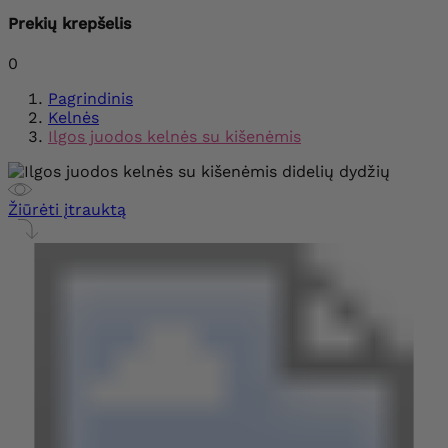
Prekių krepšelis
0
Pagrindinis
Kelnės
Ilgos juodos kelnės su kišenėmis
Žiūrėti įtrauktą