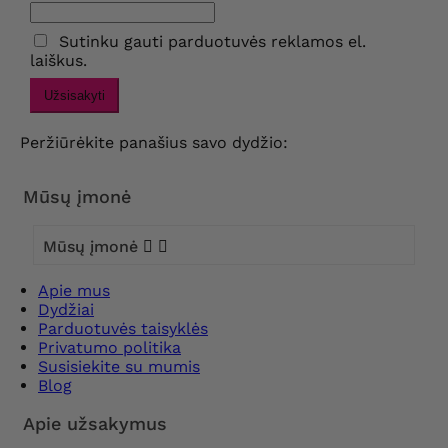
Sutinku gauti parduotuvės reklamos el.
laiškus.
Užsisakyti
Peržiūrėkite panašius savo dydžio:
Mūsų įmonė
Mūsų įmonė


Apie mus
Dydžiai
Parduotuvės taisyklės
Privatumo politika
Susisiekite su mumis
Blog
Apie užsakymus