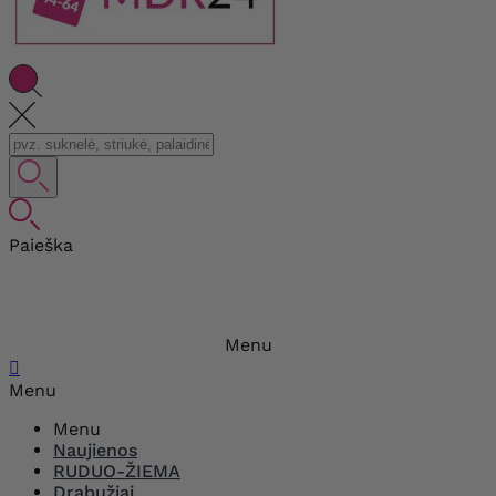
Paieška
Menu

Menu
Menu
Naujienos
RUDUO-ŽIEMA
Drabužiai