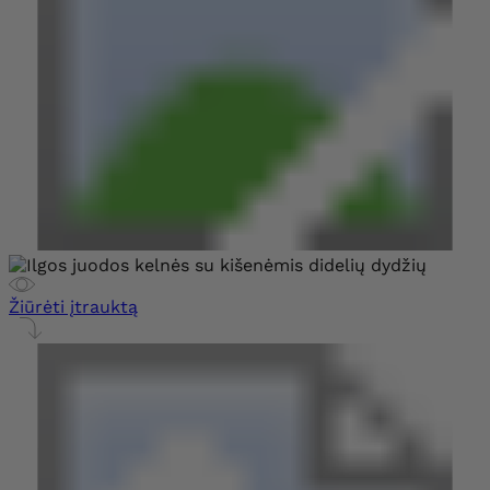
Žiūrėti įtrauktą