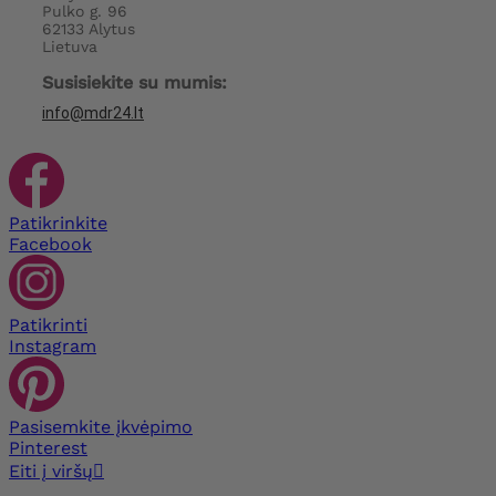
Pulko g. 96
62133 Alytus
Lietuva
Susisiekite su mumis:
info@mdr24.lt
Patikrinkite
Facebook
Patikrinti
Instagram
Pasisemkite įkvėpimo
Pinterest
Eiti į viršų
