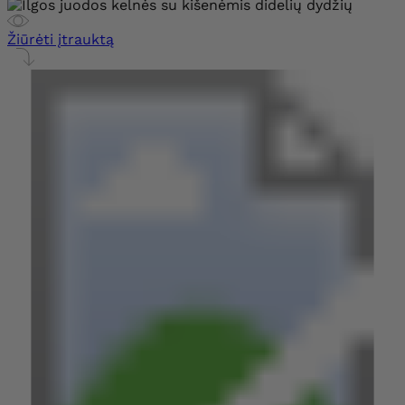
Žiūrėti įtrauktą