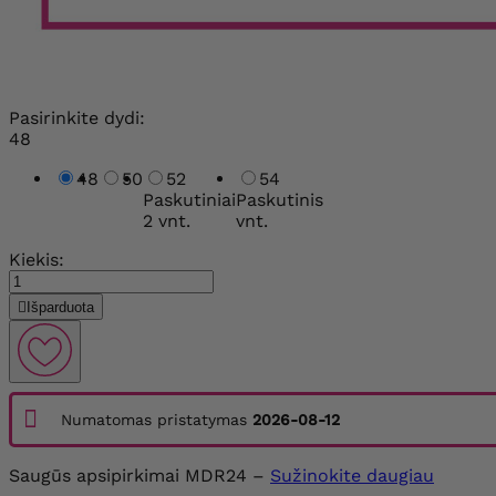
Pasirinkite dydi:
48
48
50
52
54
Paskutiniai
Paskutinis
2 vnt.
vnt.
Kiekis:

Išparduota
Numatomas pristatymas
2026-08-12
Saugūs apsipirkimai MDR24 –
Sužinokite daugiau