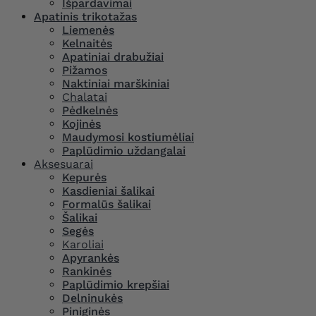
Išpardavimai
Apatinis trikotažas
Liemenės
Kelnaitės
Apatiniai drabužiai
Pižamos
Naktiniai marškiniai
Chalatai
Pėdkelnės
Kojinės
Maudymosi kostiumėliai
Paplūdimio uždangalai
Aksesuarai
Kepurės
Kasdieniai šalikai
Formalūs šalikai
Šalikai
Segės
Karoliai
Apyrankės
Rankinės
Paplūdimio krepšiai
Delninukės
Piniginės