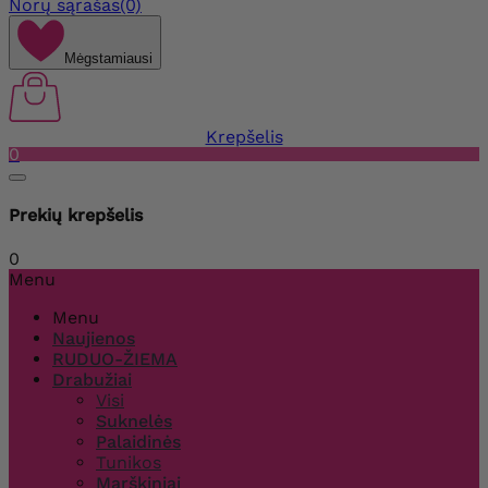
Norų sąrašas
(0)
Mėgstamiausi
Krepšelis
0
Prekių krepšelis
0
Menu
Menu
Naujienos
RUDUO-ŽIEMA
Drabužiai
Visi
Suknelės
Palaidinės
Tunikos
Marškiniai