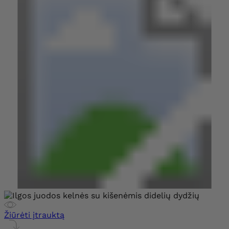
Žiūrėti įtrauktą