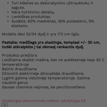
Turi kišenes su dekoratyviniu užtrauktuku ir
sagute.
Nėra tvirtinimo detalių.
Lenkiškas produktas.
Sudėtis: 60% medvilnės, 35% poliesterio, 5%
elastano.
Modelis dėvi 52/54 dydį ir yra 172 cm ūgio.
Pastaba: medžiaga yra elastinga, tempiasi +/- 30 cm,
todėl atkreipkite į tai dėmesį renkantis dydį.
Produkto priežiūra
Leidžiama skalbti mašina, bet ne aukštesnėje kaip 30 C
temperatūroje
Balinti draudžiama
Džiovinti elektrinėje džiovyklėje draudžiama
Lyginti galima vidutinėje temperatūroje. Galima
naudoti garus
Sausas cheminis valymas, be perchloretileno
Atsakingas ekonominės veiklos vykdytojas ES
×