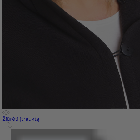
Žiūrėti įtrauktą