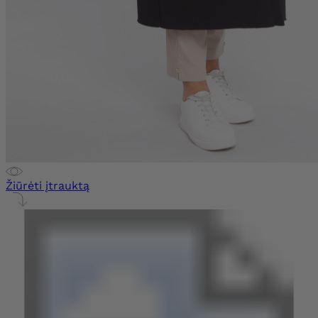
Žiūrėti įtrauktą