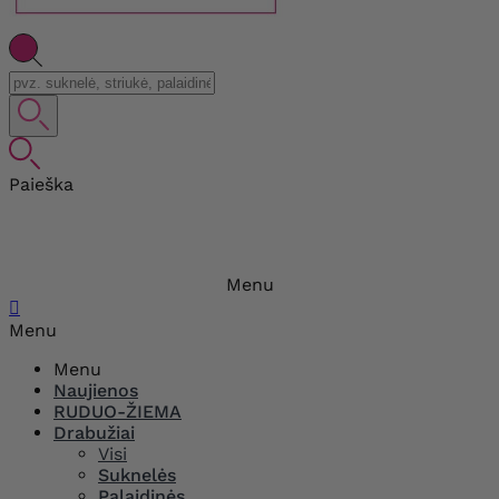
Paieška
Menu

Menu
Menu
Naujienos
RUDUO-ŽIEMA
Drabužiai
Visi
Suknelės
Palaidinės