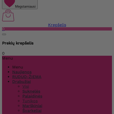
Mėgstamiausi
Krepšelis
0
Prekių krepšelis
0
Menu
Menu
Naujienos
RUDUO-ŽIEMA
Drabužiai
Visi
Suknelės
Palaidinės
Tunikos
Marškiniai
Švarkeliai