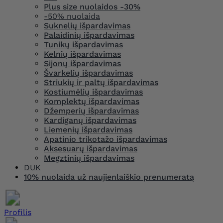
Plus size nuolaidos -30%
-50% nuolaida
Suknelių išpardavimas
Palaidinių išpardavimas
Tunikų išpardavimas
Kelnių išpardavimas
Sijonų išpardavimas
Švarkelių išpardavimas
Striukių ir paltų išpardavimas
Kostiumėlių išpardavimas
Komplektų išpardavimas
Džemperių išpardavimas
Kardiganų išpardavimas
Liemenių išpardavimas
Apatinio trikotažo išpardavimas
Aksesuarų išpardavimas
Megztinių išpardavimas
DUK
10% nuolaida už naujienlaiškio prenumeratą
Profilis