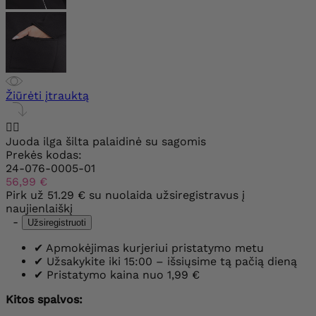
Žiūrėti įtrauktą


Juoda ilga šilta palaidinė su sagomis
Prekės kodas:
24-076-0005-01
56,99 €
Pirk už
51.29 €
su nuolaida užsiregistravus į
naujienlaiškį
-
Užsiregistruoti
✔
Apmokėjimas kurjeriui pristatymo metu
✔
Užsakykite iki 15:00 – išsiųsime tą pačią dieną
✔
Pristatymo kaina nuo 1,99 €
Kitos spalvos: