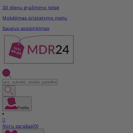
30 dienų grąžinimo teisė
Mokėjimas pristatymo metu
Saugus apsipirkimas
Profilis

Norų sąrašas
(0)