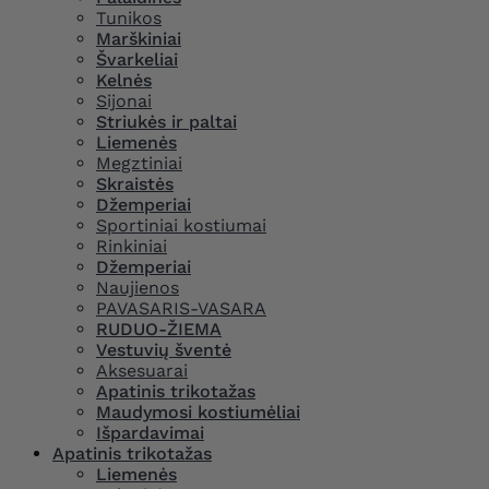
Tunikos
Marškiniai
Švarkeliai
Kelnės
Sijonai
Striukės ir paltai
Liemenės
Megztiniai
Skraistės
Džemperiai
Sportiniai kostiumai
Rinkiniai
Džemperiai
Naujienos
PAVASARIS-VASARA
RUDUO-ŽIEMA
Vestuvių šventė
Aksesuarai
Apatinis trikotažas
Maudymosi kostiumėliai
Išpardavimai
Apatinis trikotažas
Liemenės