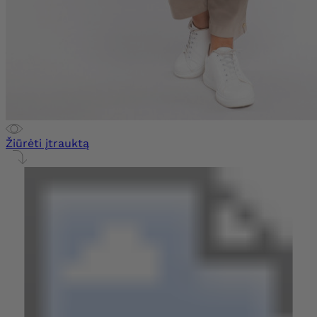
Žiūrėti įtrauktą