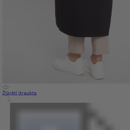
Žiūrėti įtrauktą