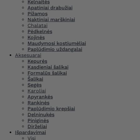
Kelnaitės
Apatiniai drabužiai
Pižamos
Naktiniai marškiniai
Chalatai
Pėdkelnės
Kojinės
Maudymosi kostiumėliai
Paplūdimio uždangalai
Aksesuarai
Kepurės
Kasdieniai šalikai
Formalūs šalikai
Šalikai
Segės
Karoliai
Apyrankės
Rankinės
Paplūdimio krepšiai
Delninukės
Piniginės
Dirželiai
Išpardavimai
Visi