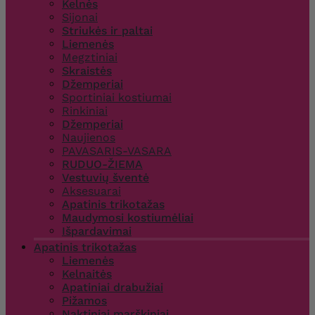
Kelnės
Sijonai
Striukės ir paltai
Liemenės
Megztiniai
Skraistės
Džemperiai
Sportiniai kostiumai
Rinkiniai
Džemperiai
Naujienos
PAVASARIS-VASARA
RUDUO-ŽIEMA
Vestuvių šventė
Aksesuarai
Apatinis trikotažas
Maudymosi kostiumėliai
Išpardavimai
Apatinis trikotažas
Liemenės
Kelnaitės
Apatiniai drabužiai
Pižamos
Naktiniai marškiniai