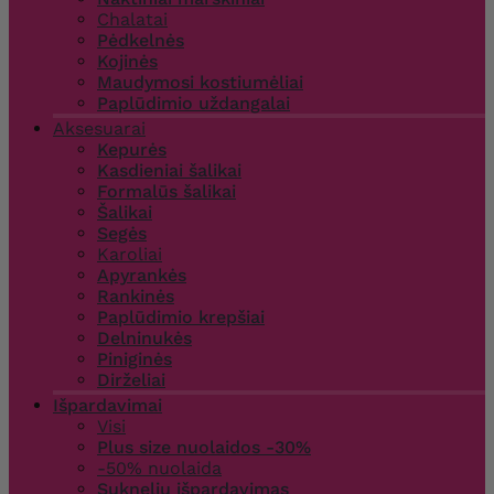
Chalatai
Pėdkelnės
Kojinės
Maudymosi kostiumėliai
Paplūdimio uždangalai
Aksesuarai
Kepurės
Kasdieniai šalikai
Formalūs šalikai
Šalikai
Segės
Karoliai
Apyrankės
Rankinės
Paplūdimio krepšiai
Delninukės
Piniginės
Dirželiai
Išpardavimai
Visi
Plus size nuolaidos -30%
-50% nuolaida
Suknelių išpardavimas