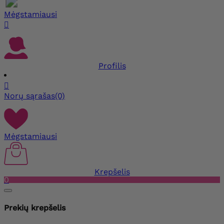
Mėgstamiausi

Profilis

Norų sąrašas
(0)
Mėgstamiausi
Krepšelis
0
Prekių krepšelis