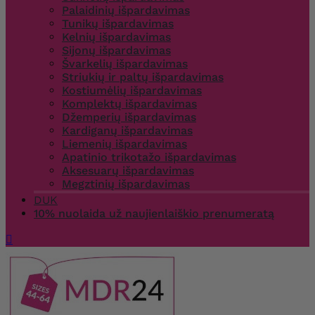
Palaidinių išpardavimas
Tunikų išpardavimas
Kelnių išpardavimas
Sijonų išpardavimas
Švarkelių išpardavimas
Striukių ir paltų išpardavimas
Kostiumėlių išpardavimas
Komplektų išpardavimas
Džemperių išpardavimas
Kardiganų išpardavimas
Liemenių išpardavimas
Apatinio trikotažo išpardavimas
Aksesuarų išpardavimas
Megztinių išpardavimas
DUK
10% nuolaida už naujienlaiškio prenumeratą
