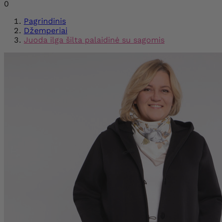
0
Pagrindinis
Džemperiai
Juoda ilga šilta palaidinė su sagomis