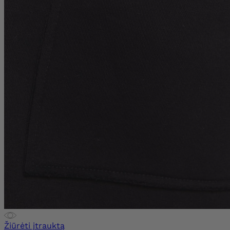
Žiūrėti įtrauktą