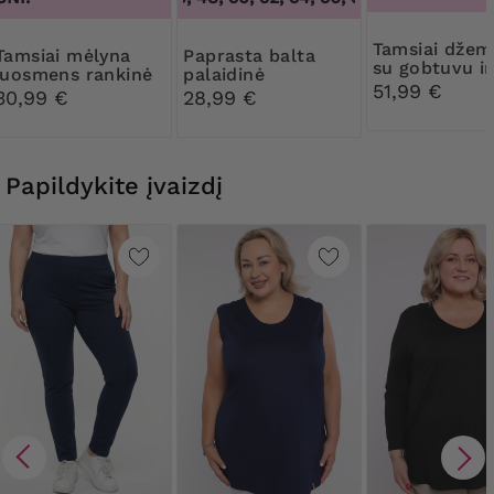
Tamsiai džemperis
mėlyna
Paprasta balta
su gobtuvu ir
juosmens rankinė
palaidinė
kišenėmis
51,99 €
30,99 €
28,99 €
Papildykite įvaizdį