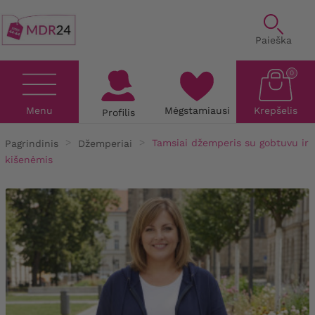
Paieška
0
Menu
Mėgstamiausi
Krepšelis
Profilis
Pagrindinis
Džemperiai
Tamsiai džemperis su gobtuvu ir
kišenėmis