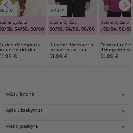
NAUJA
NAUJA
Galimi dydžiai
Galimi dydžiai
Galimi dydžiai
50/52, 54/56, 58/60
50/52, 54/56, 58/60
48/50, 52/54, 56/58,
džemperis
Juodas džemperis
Tamsiai rožinis
su užtrauktuku
su užtrauktuku
džemperis su
gobtuvu ir
51,99 €
51,99 €
51,99 €
kišenėmis
Mūsų įmonė

Apie užsakymus

Mano paskyra
