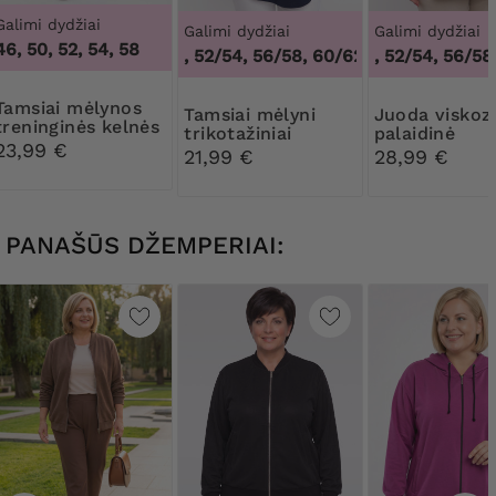
Galimi dydžiai
Galimi dydžiai
Galimi dydžiai
46, 50, 52, 54, 58
48/50, 52/54, 56/58, 60/62
48/50, 52/54, 56/58,
,
48/50, 52/54, 
mėlynos
Tamsiai mėlyni
Juoda viskozės
treninginės kelnės
trikotažiniai
palaidinė
su kišenėmis
23,99 €
marškinėliai
21,99 €
28,99 €
PANAŠŪS DŽEMPERIAI: