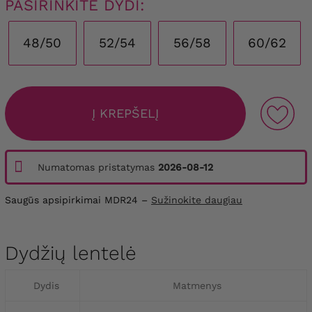
PASIRINKITE DYDI:
48/50
52/54
56/58
60/62
Į KREPŠELĮ
Numatomas pristatymas
2026-08-12
Saugūs apsipirkimai MDR24 –
Sužinokite daugiau
Dydžių lentelė
Dydis
Matmenys