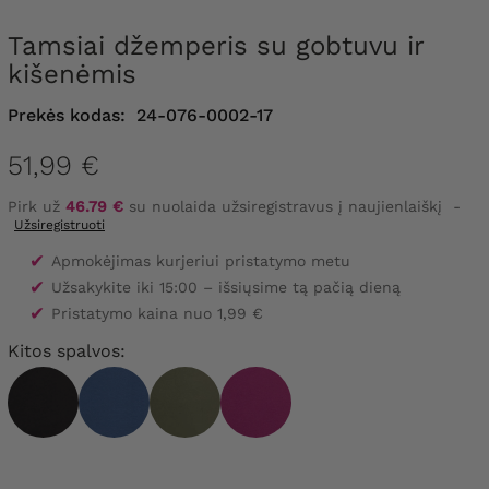
Tamsiai džemperis su gobtuvu ir
kišenėmis
Prekės kodas:
24-076-0002-17
51,99 €
Pirk už
46.79 €
su nuolaida užsiregistravus į naujienlaiškį
-
Užsiregistruoti
✔
Apmokėjimas kurjeriui pristatymo metu
✔
Užsakykite iki 15:00 – išsiųsime tą pačią dieną
✔
Pristatymo kaina nuo 1,99 €
Kitos spalvos: