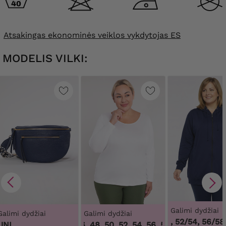
Atsakingas ekonominės veiklos vykdytojas ES
MODELIS VILKI:
Galimi dydžiai
Galimi dydžiai
Galimi dydžiai
48/50, 52/54, 56/58,
UNI.
44, 46, 48, 50, 52, 54, 56, 58, 60, 62, 64
,
44,