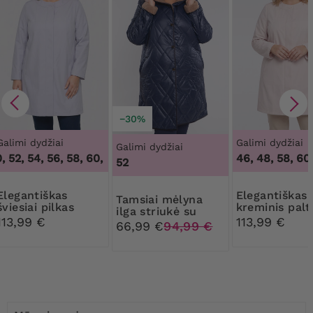
−30%
Galimi dydžiai
Galimi dydžiai
Galimi dydžiai
 52, 54, 56, 58, 60, 62
,
48, 50, 52, 54, 56, 58, 60, 62
46, 48, 58, 60
52
ntiškas
Elegantiškas
Tamsiai mėlyna
šviesiai pilkas
kreminis palt
ilga striukė su
paltas
113,99 €
113,99 €
kailiu
66,99 €
94,99 €