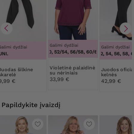
Galimi dydžiai
Galimi dydžiai
Galimi dydžiai
48/50, 52/54, 56/58, 60/62
,
48/50, 52/54,
UNI.
50, 52, 54, 56, 58, 6
Violetinė palaidinė
šilkine
Juodos oficialios
su nėriniais
skarelė
kelnės
33,99 €
9,99 €
42,99 €
Papildykite įvaizdį