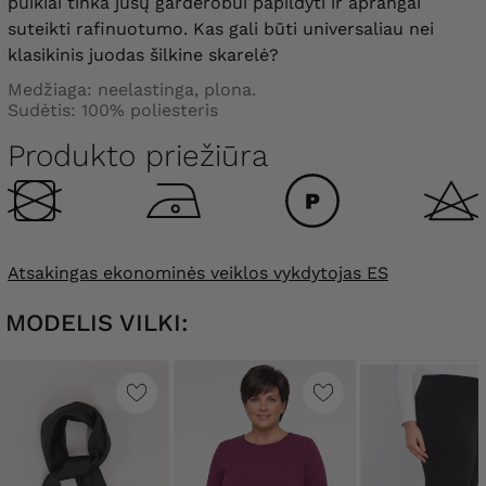
puikiai tinka jūsų garderobui papildyti ir aprangai
suteikti rafinuotumo. Kas gali būti universaliau nei
klasikinis juodas šilkine skarelė?
Medžiaga: neelastinga, plona.
Sudėtis: 100% poliesteris
Produkto priežiūra
Atsakingas ekonominės veiklos vykdytojas ES
MODELIS VILKI: