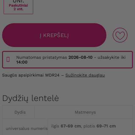
UNI.
Paskutiniai
2 vnt.
Į KREPŠELĮ
Numatomas pristatymas
2026-08-10
- užsakykite iki
14:00
Saugūs apsipirkimai MDR24 –
Sužinokite daugiau
Dydžių lentelė
Dydis
Matmenys
ilgis
67-69 cm
, plotis
69-71 cm
universalus numeris