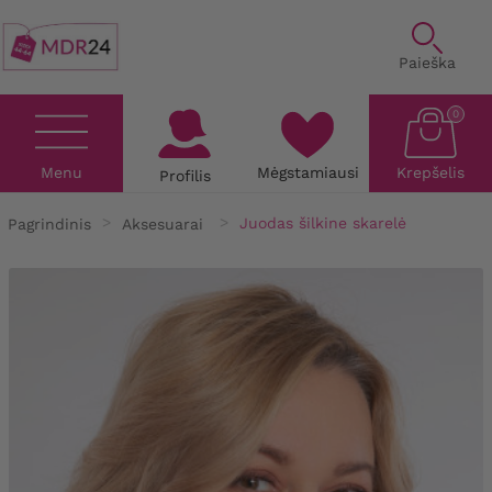
Paieška
0
Menu
Mėgstamiausi
Krepšelis
Profilis
Pagrindinis
Aksesuarai
Juodas šilkine skarelė