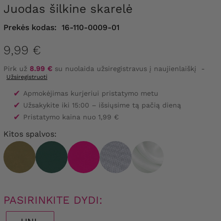
Juodas šilkine skarelė
Prekės kodas:
16-110-0009-01
9,99 €
Pirk už
8.99 €
su nuolaida užsiregistravus į naujienlaiškį
-
Užsiregistruoti
✔
Apmokėjimas kurjeriui pristatymo metu
✔
Užsakykite iki 15:00 – išsiųsime tą pačią dieną
✔
Pristatymo kaina nuo 1,99 €
Kitos spalvos:
PASIRINKITE DYDI: