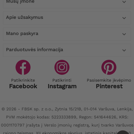
Mūsų įmonė

Apie užsakymus

Mano paskyra

Parduotuvės informacija

Patikrinkite
Patikrinti
Pasisemkite įkvėpimo
Facebook
Instagram
Pinterest
© 2026 - FBSK sp. z o.o., Zytnia 15/21B, 01-014 Varšuva, Lenkija,
PVM mokėtojo kodas: 5223333899, Regon: 541644626, KRS:
0001170797 įrašyta į Verslo įmonių registrą, kurį tvarko Varšuvos
rajono teismas, XII ekonomikos skyrius, įstatinis kapitalas: 100