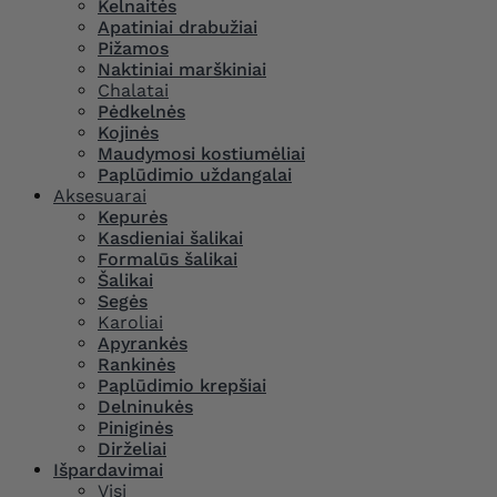
Kelnaitės
Apatiniai drabužiai
Pižamos
Naktiniai marškiniai
Chalatai
Pėdkelnės
Kojinės
Maudymosi kostiumėliai
Paplūdimio uždangalai
Aksesuarai
Kepurės
Kasdieniai šalikai
Formalūs šalikai
Šalikai
Segės
Karoliai
Apyrankės
Rankinės
Paplūdimio krepšiai
Delninukės
Piniginės
Dirželiai
Išpardavimai
Visi