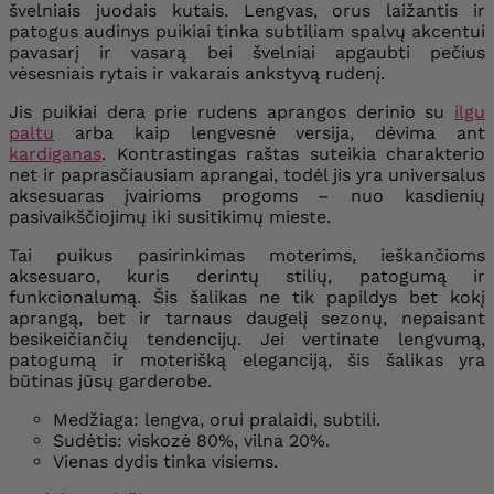
švelniais juodais kutais. Lengvas, orus laižantis ir
patogus audinys puikiai tinka subtiliam spalvų akcentui
pavasarį ir vasarą bei švelniai apgaubti pečius
vėsesniais rytais ir vakarais ankstyvą rudenį.
Jis puikiai dera prie rudens aprangos derinio su
ilgu
paltu
arba kaip lengvesnė versija, dėvima ant
kardiganas
. Kontrastingas raštas suteikia charakterio
net ir paprasčiausiam aprangai, todėl jis yra universalus
aksesuaras įvairioms progoms – nuo ​​kasdienių
pasivaikščiojimų iki susitikimų mieste.
Tai puikus pasirinkimas moterims, ieškančioms
aksesuaro, kuris derintų stilių, patogumą ir
funkcionalumą. Šis šalikas ne tik papildys bet kokį
aprangą, bet ir tarnaus daugelį sezonų, nepaisant
besikeičiančių tendencijų. Jei vertinate lengvumą,
patogumą ir moterišką eleganciją, šis šalikas yra
būtinas jūsų garderobe.
Medžiaga: lengva, orui pralaidi, subtili.
Sudėtis: viskozė 80%, vilna 20%.
Vienas dydis tinka visiems.