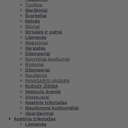
Tunikos
Marškiniai
Švarkeliai
Kelnės
Sijonai
Striukės ir paltai
Liemenės
Megztiniai
Skraistės
Džemperiai
Sportiniai kostiumai
Rinkiniai
Džemperiai
Naujienos
PAVASARIS-VASARA
RUDUO-ŽIEMA
Vestuvių šventė
Aksesuarai
Apatinis trikotažas
Maudymosi kostiumėliai
Išpardavimai
Apatinis trikotažas
Liemenės