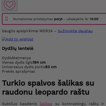
Numatomas pristatymas
poryt
- užsakykite iki
14:00
Saugūs apsipirkimai MDR24 –
Sužinokite daugiau
Dydžių lentelė
Dydis
Matmenys
Vienas dydis
ilgis
194 cm
Universalus dydis
plotis
63 cm
Prekės aprašymas
Turkio spalvos šalikas su
raudonu leopardo raštu
Subtilus kasdienis
šalikas
su kontrastingu raštu ir