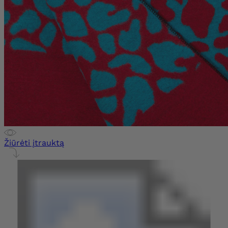
Žiūrėti įtrauktą