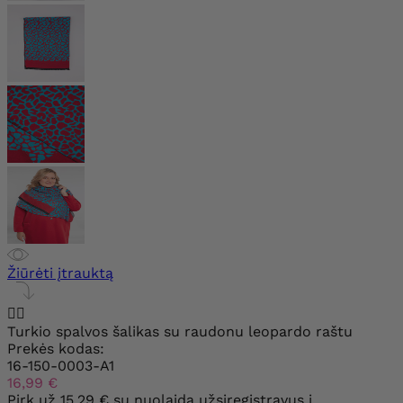
Žiūrėti įtrauktą


Turkio spalvos šalikas su raudonu leopardo raštu
Prekės kodas:
16-150-0003-A1
16,99 €
Pirk už
15.29 €
su nuolaida užsiregistravus į