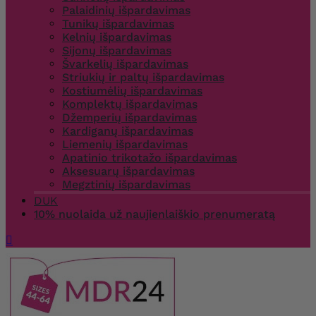
Palaidinių išpardavimas
Tunikų išpardavimas
Kelnių išpardavimas
Sijonų išpardavimas
Švarkelių išpardavimas
Striukių ir paltų išpardavimas
Kostiumėlių išpardavimas
Komplektų išpardavimas
Džemperių išpardavimas
Kardiganų išpardavimas
Liemenių išpardavimas
Apatinio trikotažo išpardavimas
Aksesuarų išpardavimas
Megztinių išpardavimas
DUK
10% nuolaida už naujienlaiškio prenumeratą
