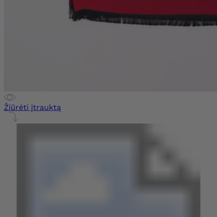
Žiūrėti įtrauktą