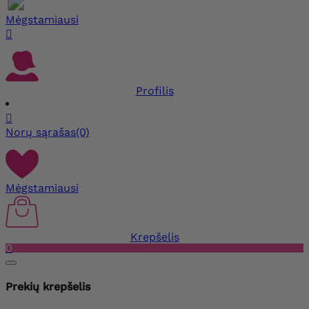
Mėgstamiausi

Profilis

Norų sąrašas
(0)
Mėgstamiausi
Krepšelis
0
Prekių krepšelis