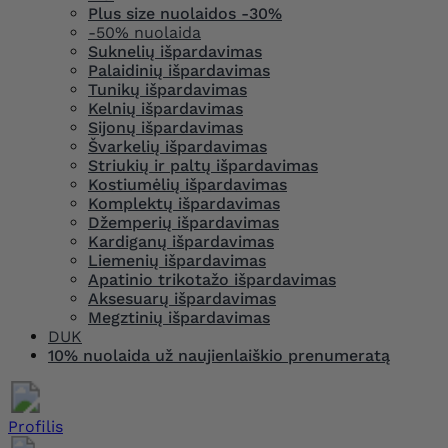
Plus size nuolaidos -30%
-50% nuolaida
Suknelių išpardavimas
Palaidinių išpardavimas
Tunikų išpardavimas
Kelnių išpardavimas
Sijonų išpardavimas
Švarkelių išpardavimas
Striukių ir paltų išpardavimas
Kostiumėlių išpardavimas
Komplektų išpardavimas
Džemperių išpardavimas
Kardiganų išpardavimas
Liemenių išpardavimas
Apatinio trikotažo išpardavimas
Aksesuarų išpardavimas
Megztinių išpardavimas
DUK
10% nuolaida už naujienlaiškio prenumeratą
Profilis