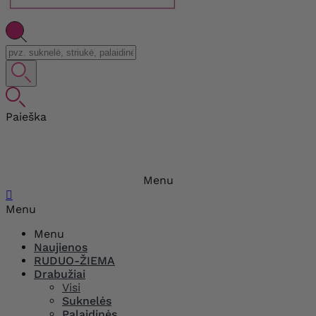
Paieška
Menu

Menu
Menu
Naujienos
RUDUO-ŽIEMA
Drabužiai
Visi
Suknelės
Palaidinės