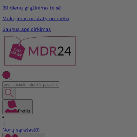
30 dienų grąžinimo teisė
Mokėjimas pristatymo metu
Saugus apsipirkimas
Profilis

Norų sąrašas
(0)