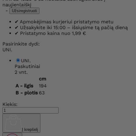
naujienlaiškį
-
Užsiregistruoti
✔
Apmokėjimas kurjeriui pristatymo metu
✔
Užsakykite iki 15:00 – išsiųsime tą pačią dieną
✔
Pristatymo kaina nuo 1,99 €
Pasirinkite dydi:
UNI.
UNI.
Paskutiniai
2 vnt.
cm
A - ilgis
194
B - plotis
63
Kiekis:
Į krepšelį