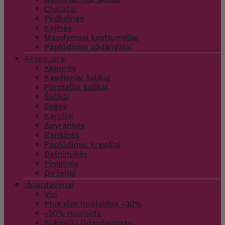
Chalatai
Pėdkelnės
Kojinės
Maudymosi kostiumėliai
Paplūdimio uždangalai
Aksesuarai
Kepurės
Kasdieniai šalikai
Formalūs šalikai
Šalikai
Segės
Karoliai
Apyrankės
Rankinės
Paplūdimio krepšiai
Delninukės
Piniginės
Dirželiai
Išpardavimai
Visi
Plus size nuolaidos -30%
-50% nuolaida
Suknelių išpardavimas