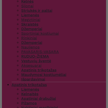
Kelnės
Sijonai
Striukės ir paltai
Liemenės
Megztiniai
Skraistės
Džemperiai
Sportiniai kostiumai
Rinkiniai
Džemperiai
Naujienos
PAVASARIS-VASARA
RUDUO-ŽIEMA
Vestuvių šventė
Aksesuarai
Apatinis trikotažas
Maudymosi kostiumėliai
Išpardavimai
Apatinis trikotažas
Liemenės
Kelnaitės
Apatiniai drabužiai
Pižamos
Naktiniai marškiniai