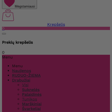
Mėgstamiausi
Krepšelis
0
Prekių krepšelis
0
Menu
Menu
Naujienos
RUDUO-ŽIEMA
Drabužiai
Visi
Suknelės
Palaidinės
Tunikos
Marškiniai
Švarkeliai