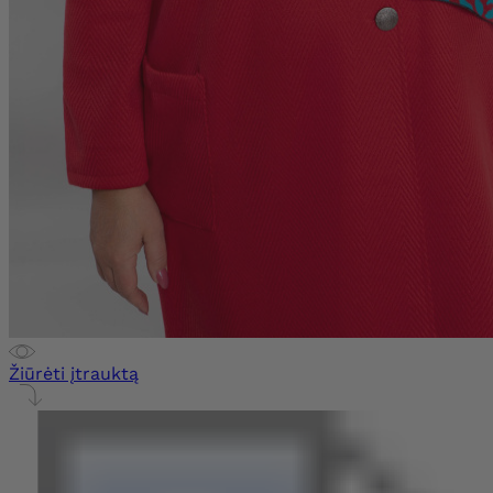
Žiūrėti įtrauktą