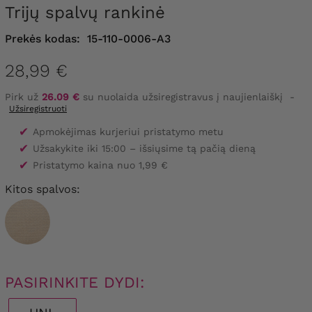
Trijų spalvų rankinė
Prekės kodas:
15-110-0006-A3
28,99 €
Pirk už
26.09 €
su nuolaida užsiregistravus į naujienlaiškį
-
Užsiregistruoti
✔
Apmokėjimas kurjeriui pristatymo metu
✔
Užsakykite iki 15:00 – išsiųsime tą pačią dieną
✔
Pristatymo kaina nuo 1,99 €
Kitos spalvos:
PASIRINKITE DYDI: