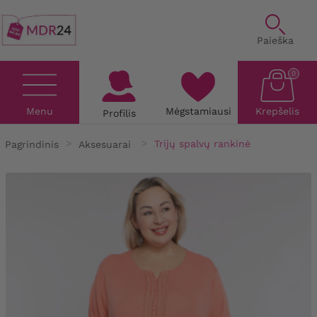
Paieška
0
Menu
Mėgstamiausi
Krepšelis
Profilis
Pagrindinis
Aksesuarai
Trijų spalvų rankinė