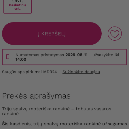
UNI.
Paskutinis
vnt.
Į KREPŠELĮ
Numatomas pristatymas
2026-08-11
- užsakykite iki
14:00
Saugūs apsipirkimai MDR24 –
Sužinokite daugiau
Prekės aprašymas
Trijų spalvų moteriška rankinė – tobulas vasaros
rankinė
Šis kasdienis, trijų spalvų moteriška rankinė užsegamas