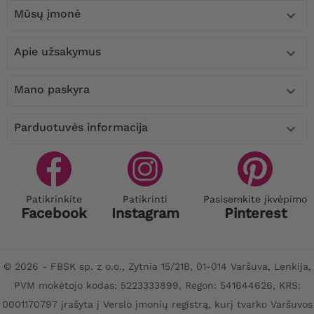
Mūsų įmonė

Apie užsakymus

Mano paskyra

Parduotuvės informacija

Patikrinkite
Patikrinti
Pasisemkite įkvėpimo
Facebook
Instagram
Pinterest
© 2026 - FBSK sp. z o.o., Zytnia 15/21B, 01-014 Varšuva, Lenkija,
PVM mokėtojo kodas: 5223333899, Regon: 541644626, KRS:
0001170797 įrašyta į Verslo įmonių registrą, kurį tvarko Varšuvos