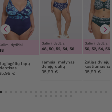
Galimi dydžiai
Galimi dydžiai
Galimi dydžiai
48, 50, 52, 54, 56
50, 52, 54, 56,
48
Tamsiai mėlynas
Žalias dviejų dalių
ėlių lapų
dviejų dalių
kostiumas su
vientisas
kostiumas su
baltu raštu
35,99 €
35,99 €
maudymosi
35,99 €
raštu
kostiumėlis