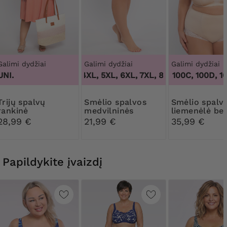
Galimi dydžiai
Galimi dydžiai
Galimi dydžiai
UNI.
3XL, 4XL, 5XL, 6XL, 7XL, 8XL, 9XL
100B, 100C, 100D, 100
,
3XL, 4X
spalvų
Smėlio spalvos
Smėlio spalvos
rankinė
medvilninės
liemenėlė be
formuojančios
lankelių
28,99 €
21,99 €
35,99 €
kelnaitės su
nėriniais
Papildykite įvaizdį