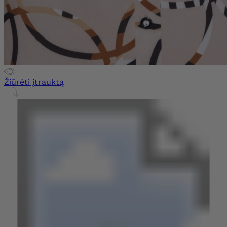
Žiūrėti įtrauktą