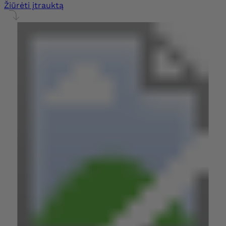
Žiūrėti įtrauktą