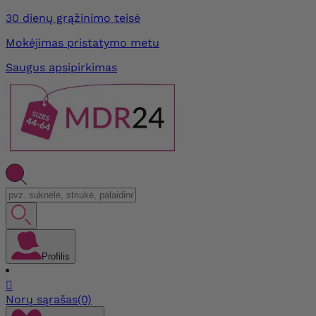
30 dienų grąžinimo teisė
Mokėjimas pristatymo metu
Saugus apsipirkimas
Profilis

Norų sąrašas
(0)