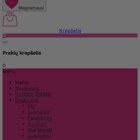
Mėgstamiausi
Krepšelis
0
Prekių krepšelis
0
Menu
Menu
Naujienos
RUDUO-ŽIEMA
Drabužiai
Visi
Suknelės
Palaidinės
Tunikos
Marškiniai
Švarkeliai