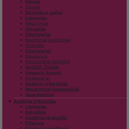
Kelnės
Sijonai
Striukės ir paltai
Liemenės
Megztiniai
Skraistės
Džemperiai
Sportiniai kostiumai
Rinkiniai
Džemperiai
Naujienos
PAVASARIS-VASARA
RUDUO-ŽIEMA
Vestuvių šventė
Aksesuarai
Apatinis trikotažas
Maudymosi kostiumėliai
Išpardavimai
Apatinis trikotažas
Liemenės
Kelnaitės
Apatiniai drabužiai
Pižamos
Naktiniai marškiniai