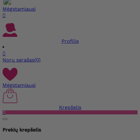
Mėgstamiausi

Profilis

Norų sąrašas
(0)
Mėgstamiausi
Krepšelis
0
Prekių krepšelis