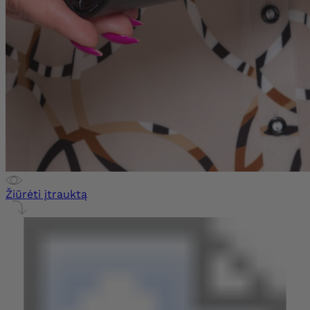
Žiūrėti įtrauktą