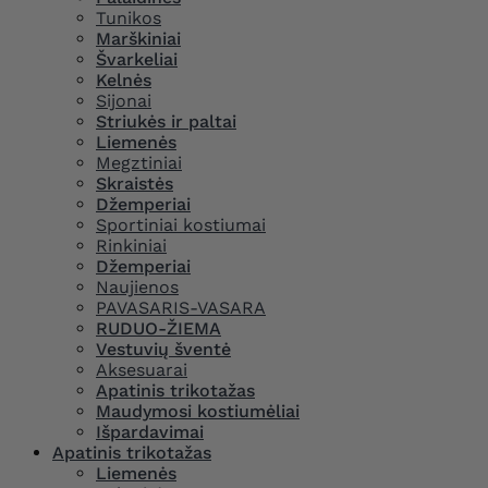
Tunikos
Marškiniai
Švarkeliai
Kelnės
Sijonai
Striukės ir paltai
Liemenės
Megztiniai
Skraistės
Džemperiai
Sportiniai kostiumai
Rinkiniai
Džemperiai
Naujienos
PAVASARIS-VASARA
RUDUO-ŽIEMA
Vestuvių šventė
Aksesuarai
Apatinis trikotažas
Maudymosi kostiumėliai
Išpardavimai
Apatinis trikotažas
Liemenės