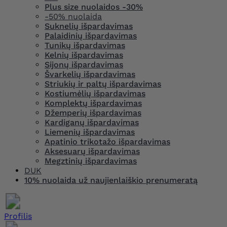
Plus size nuolaidos -30%
-50% nuolaida
Suknelių išpardavimas
Palaidinių išpardavimas
Tunikų išpardavimas
Kelnių išpardavimas
Sijonų išpardavimas
Švarkelių išpardavimas
Striukių ir paltų išpardavimas
Kostiumėlių išpardavimas
Komplektų išpardavimas
Džemperių išpardavimas
Kardiganų išpardavimas
Liemenių išpardavimas
Apatinio trikotažo išpardavimas
Aksesuarų išpardavimas
Megztinių išpardavimas
DUK
10% nuolaida už naujienlaiškio prenumeratą
Profilis