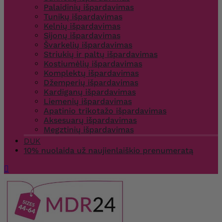
Palaidinių išpardavimas
Tunikų išpardavimas
Kelnių išpardavimas
Sijonų išpardavimas
Švarkelių išpardavimas
Striukių ir paltų išpardavimas
Kostiumėlių išpardavimas
Komplektų išpardavimas
Džemperių išpardavimas
Kardiganų išpardavimas
Liemenių išpardavimas
Apatinio trikotažo išpardavimas
Aksesuarų išpardavimas
Megztinių išpardavimas
DUK
10% nuolaida už naujienlaiškio prenumeratą
