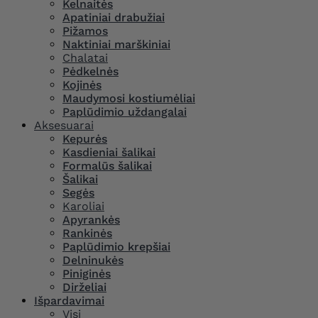
Kelnaitės
Apatiniai drabužiai
Pižamos
Naktiniai marškiniai
Chalatai
Pėdkelnės
Kojinės
Maudymosi kostiumėliai
Paplūdimio uždangalai
Aksesuarai
Kepurės
Kasdieniai šalikai
Formalūs šalikai
Šalikai
Segės
Karoliai
Apyrankės
Rankinės
Paplūdimio krepšiai
Delninukės
Piniginės
Dirželiai
Išpardavimai
Visi