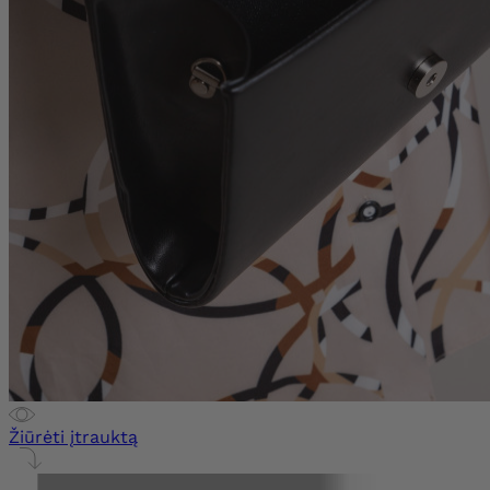
Žiūrėti įtrauktą