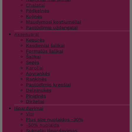
Chalatai
Pėdkelnės
Kojinės
Maudymosi kostiumėliai
Paplūdimio uždangalai
Aksesuarai
Kepurės
Kasdieniai šalikai
Formalūs šalikai
Šalikai
Segės
Karoliai
Apyrankės
Rankinės
Paplūdimio krepšiai
Delninukės
Piniginės
Dirželiai
Išpardavimai
Visi
Plus size nuolaidos -30%
-50% nuolaida
Suknelių išpardavimas