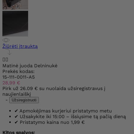
Žiūrėti įtrauktą


Matinė juoda Delninukė
Prekės kodas:
15-111-0011-A5
28,99 €
Pirk už
26.09 €
su nuolaida užsiregistravus į
naujienlaiškį
-
Užsiregistruoti
✔
Apmokėjimas kurjeriui pristatymo metu
✔
Užsakykite iki 15:00 – išsiųsime tą pačią dieną
✔
Pristatymo kaina nuo 1,99 €
Kitos spalvos: