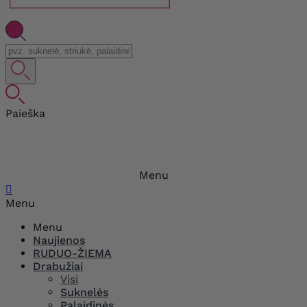
Paieška
Menu

Menu
Menu
Naujienos
RUDUO-ŽIEMA
Drabužiai
Visi
Suknelės
Palaidinės