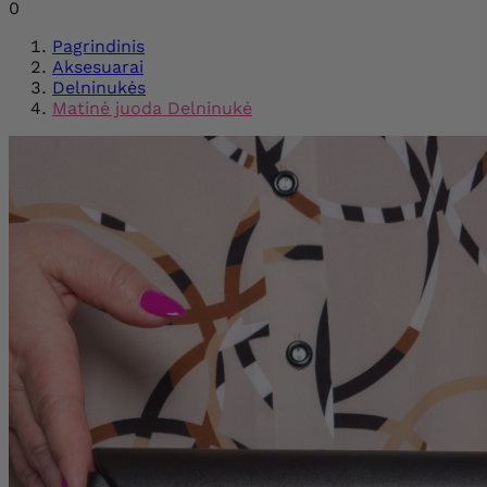
0
Pagrindinis
Aksesuarai
Delninukės
Matinė juoda Delninukė