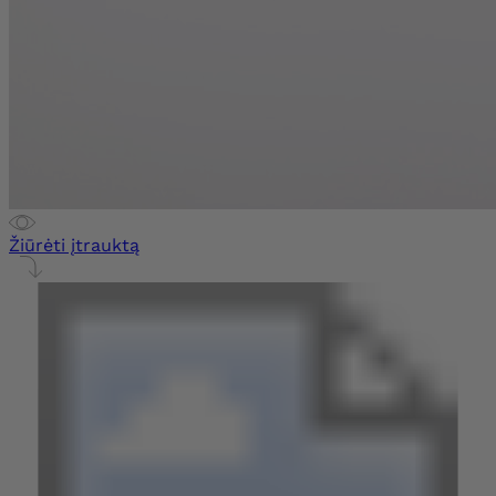
Žiūrėti įtrauktą