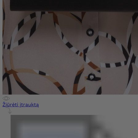
Žiūrėti įtrauktą